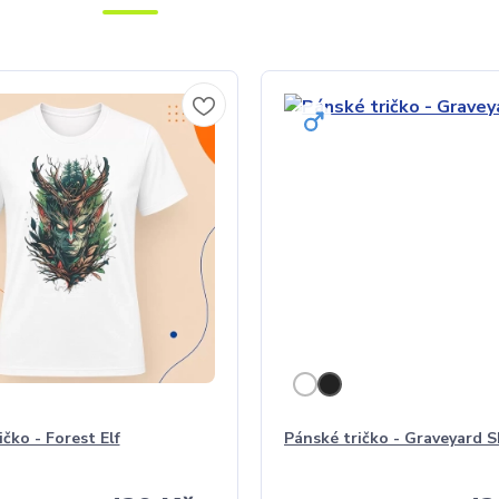
čko - Forest Elf
Pánské tričko - Graveyard S