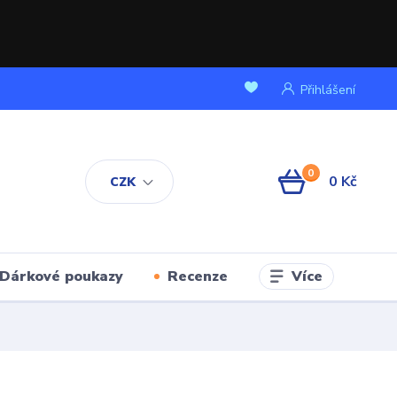
Přihlášení
0
0 Kč
CZK
Více
Dárkové poukazy
Recenze