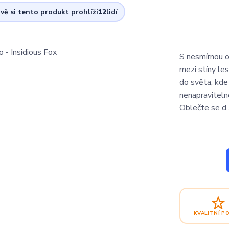
vě si tento produkt prohlíží
12
lidí
S nesmírnou o
mezi stíny les
do světa, kde 
nenapraviteln
Oblečte se d.
KVALITNÍ P