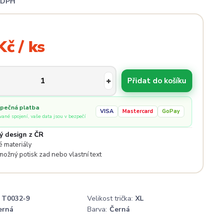
i DPH
Kč / ks
Přidat do košíku
pečná platba
VISA
Mastercard
GoPay
ované spojení, vaše data jsou v bezpečí
ý design z ČR
 materiály
 možný potisk zad nebo vlastní text
T0032-9
Velikost trička:
XL
erná
Barva:
Černá