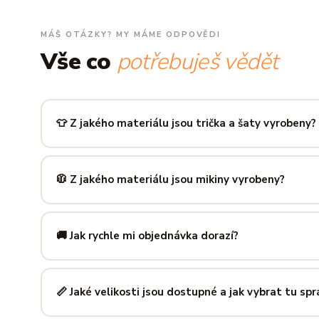
MÁŠ OTÁZKY? MY MÁME ODPOVĚDI
Vše co
potřebuješ vědět
👕 Z jakého materiálu jsou trička a šaty vyrobeny?
Používáme prémiovou 100% bavlnu — měkkou na dotek, pr
zachová tvar i barvu i po desítkách praní. Kvalita, kterou p
🧥 Z jakého materiálu jsou mikiny vyrobeny?
Mikiny šijeme ze směsi
80 % bavlny a 20 % polyesteru
— 
prodyšná kombinace, která si dlouho drží tvar i po opakov
🚚 Jak rychle mi objednávka dorazí?
Mimo sezónu balíme a odesíláme do 3 pracovních dní. Do
poštu trvá obvykle 1–3 pracovní dny — zboží tak můžeš mít
📏 Jaké velikosti jsou dostupné a jak vybrat tu sp