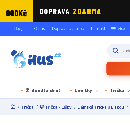
OD
DOPRAVA
ZDARMA
900Kč
Blog
O nás
Doprava a platba
Kontakt
Více
⏰ Bundle dne!
Limitky
Trička
Trička
🦊 Trička - Lišky
Dámská Trička s Liškou