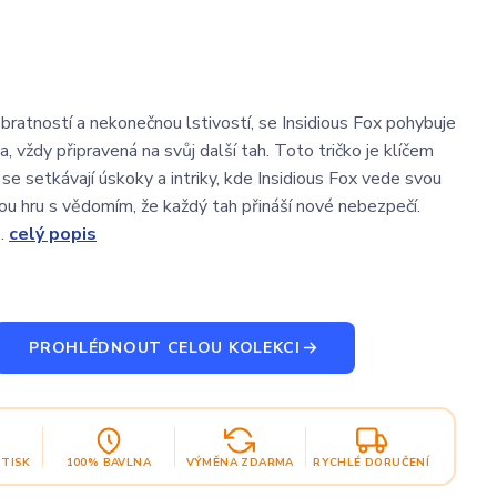
bratností a nekonečnou lstivostí, se Insidious Fox pohybuje
a, vždy připravená na svůj další tah. Toto tričko je klíčem
se setkávají úskoky a intriky, kde Insidious Fox vede svou
ou hru s vědomím, že každý tah přináší nové nebezpečí.
..
celý popis
PROHLÉDNOUT CELOU KOLEKCI
OTISK
100% BAVLNA
VÝMĚNA ZDARMA
RYCHLÉ DORUČENÍ