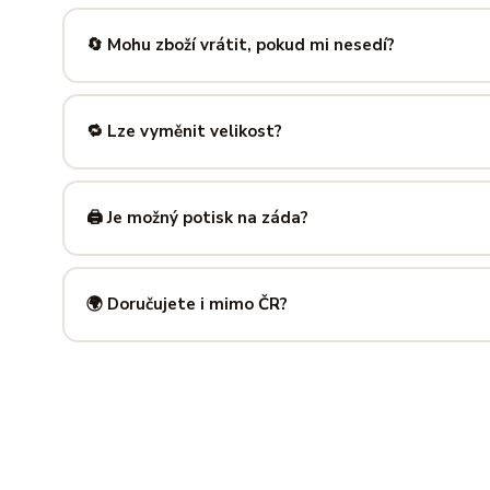
Nabízíme velikosti XS až 5XL, takže si vybere opravdu každ
výše — najdeš tam přesné míry v cm a výběr velikosti bud
🔄 Mohu zboží vrátit, pokud mi nesedí?
Samozřejmě. Máš plných
14 dní na vrácení
bez udání dův
info@ilus.cz
a vše vyřídíme rychle a bez komplikací.
🔁 Lze vyměnit velikost?
Standardně výměnu nenabízíme, ale víme, že se to stane 
info@ilus.cz
. Většinou společně najdeme řešení, které vás
🖨️ Je možný potisk na záda?
Ano! Potisk zad je možný u většiny našich produktů — skvě
kousky. Napiš nám předem na
info@ilus.cz
a domluvíme s
🌍 Doručujete i mimo ČR?
Standardně doručujeme do
České republiky a Slovensk
mnoha dalších zemí doručujeme po předchozí domluvě.