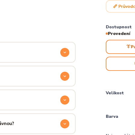
📏 Průvodc
Dostupnost
Provedení
👔
P
odyšnou a odolnou. Produkt si
ocítíš hned při prvním oblečení.
příjemně hřejivá, pevná a zároveň
Velikost
aném praní.
ručení přes PPL, GLS nebo Českou
Barva
 u sebe už za pár dní.
rávnou?