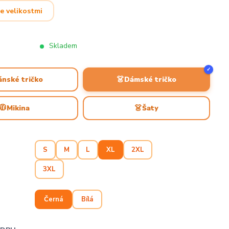
e velikostmi
Skladem
✓
👗
ánské tričko
Dámské tričko
🧥
👗
Mikina
Šaty
S
M
L
XL
2XL
3XL
Černá
Bílá