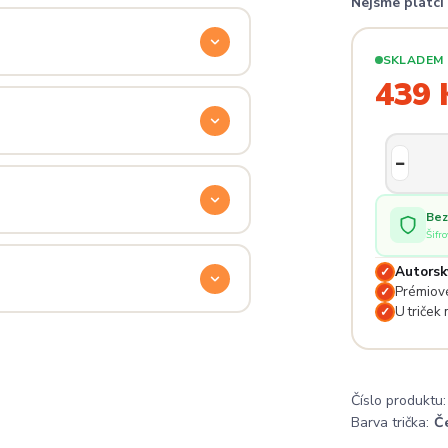
Nejsme plátc
ý. Klikni na
Průvodce velikostmi
e hračka.
SKLADEM
439 
odu. Stačí nás kontaktovat na
— proto se nebojte napsat na
 potěší.
Bez
Šifr
lé pro originální dárky nebo párové
e na detailech.
Autorsk
✓
Prémiové
✓
U triček
✓
a
. Jsi odjinud? Napiš nám — do
Číslo produktu:
Barva trička:
Č