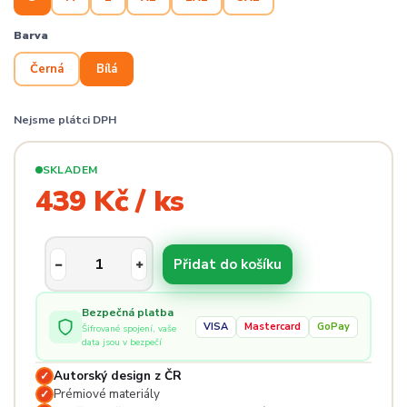
Barva
Černá
Bílá
Nejsme plátci DPH
SKLADEM
439 Kč / ks
Přidat do košíku
Bezpečná platba
VISA
Mastercard
GoPay
Šifrované spojení, vaše
data jsou v bezpečí
Autorský design z ČR
✓
Prémiové materiály
✓