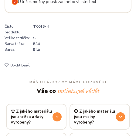
U triček možný potisk zad nebo vlastní text
✓
Číslo
T0013-4
produktu:
Velikost trička:
S
Barva trička:
Bílá
Barva:
Bílá
Do oblíbených
MÁŠ OTÁZKY? MY MÁME ODPOVĚDI
Vše co
potřebuješ vědět
👕 Z jakého materiálu
🧥 Z jakého materiálu
jsou trička a šaty
jsou mikiny
vyrobeny?
vyrobeny?
Používáme prémiovou 100%
Mikiny šijeme ze směsi
80 %