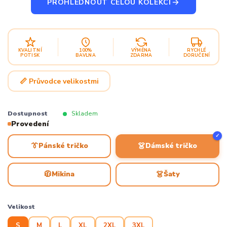
PROHLÉDNOUT CELOU KOLEKCI
KVALITNÍ
100%
VÝMĚNA
RYCHLÉ
POTISK
BAVLNA
ZDARMA
DORUČENÍ
📏 Průvodce velikostmi
Dostupnost
Skladem
Provedení
✓
👔
👗
Pánské tričko
Dámské tričko
🧥
👗
Mikina
Šaty
Velikost
S
M
L
XL
2XL
3XL