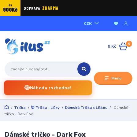
OD
DOPRAVA
ZDARMA
900Kč
CZK
0
0 Kč
Menu
🎲
Náhoda rozhodne!
Trička
🦊 Trička - Lišky
Dámská Trička s Liškou
Dámské
tričko - Dark Fox
Dámské tričko - Dark Fox