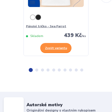
Pánské tričko - Sea Parrot
Dámské tričko
439 Kč
Skladem
/
ks
Skladem
Zvolit variantu
Z
Autorské motivy
Originální designy s vlastním rukopisem