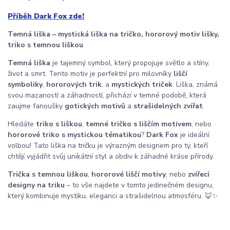
Příběh Dark Fox zde!
Temná liška – mystická liška na tričko, hororový motiv lišky,
triko s temnou liškou
Temná liška
je tajemný symbol, který propojuje světlo a stíny,
život a smrt. Tento motiv je perfektní pro milovníky
liščí
symboliky
,
hororových trik
, a
mystických triček
. Liška, známá
svou mazaností a záhadností, přichází v temné podobě, která
zaujme fanoušky
gotických motivů
a
strašidelných zvířat
.
Hledáte
triko s liškou
,
temné tričko s liščím motivem
, nebo
hororové triko s mystickou tématikou
?
Dark Fox
je ideální
volbou! Tato liška na tričku je výrazným designem pro ty, kteří
chtějí vyjádřit svůj unikátní styl a obdiv k záhadné kráse přírody.
Trička s temnou liškou
,
hororové liščí motivy
, nebo
zvířecí
designy na triku
– to vše najdete v tomto jedinečném designu,
který kombinuje mystiku, eleganci a strašidelnou atmosféru. 🦊✨