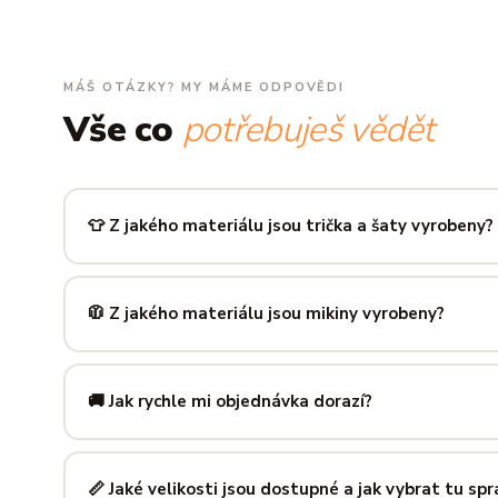
MÁŠ OTÁZKY? MY MÁME ODPOVĚDI
Vše co
potřebuješ vědět
👕 Z jakého materiálu jsou trička a šaty vyrobeny?
Používáme prémiovou 100% bavlnu — měkkou na dotek, pr
zachová tvar i barvu i po desítkách praní. Kvalita, kterou p
🧥 Z jakého materiálu jsou mikiny vyrobeny?
Mikiny šijeme ze směsi
80 % bavlny a 20 % polyesteru
— 
prodyšná kombinace, která si dlouho drží tvar i po opakov
🚚 Jak rychle mi objednávka dorazí?
Mimo sezónu balíme a odesíláme do 3 pracovních dní. Do
poštu trvá obvykle 1–3 pracovní dny — zboží tak můžeš mít
📏 Jaké velikosti jsou dostupné a jak vybrat tu sp