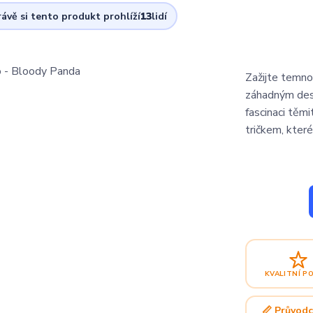
rávě si tento produkt prohlíží
13
lidí
Zažijte temno
záhadným des
fascinaci těmi
tričkem, které
KVALITNÍ P
📏 Průvodc