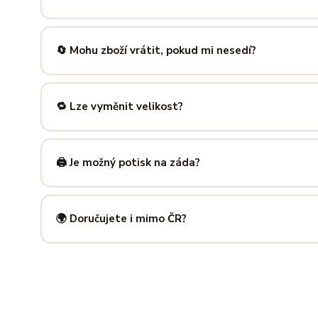
Nabízíme velikosti XS až 5XL, takže si vybere opravdu každ
výše — najdeš tam přesné míry v cm a výběr velikosti bud
🔄 Mohu zboží vrátit, pokud mi nesedí?
Samozřejmě. Máš plných
14 dní na vrácení
bez udání dův
info@ilus.cz
a vše vyřídíme rychle a bez komplikací.
🔁 Lze vyměnit velikost?
Standardně výměnu nenabízíme, ale víme, že se to stane 
info@ilus.cz
. Většinou společně najdeme řešení, které vás
🖨️ Je možný potisk na záda?
Ano! Potisk zad je možný u většiny našich produktů — skvě
kousky. Napiš nám předem na
info@ilus.cz
a domluvíme s
🌍 Doručujete i mimo ČR?
Standardně doručujeme do
České republiky a Slovensk
mnoha dalších zemí doručujeme po předchozí domluvě.