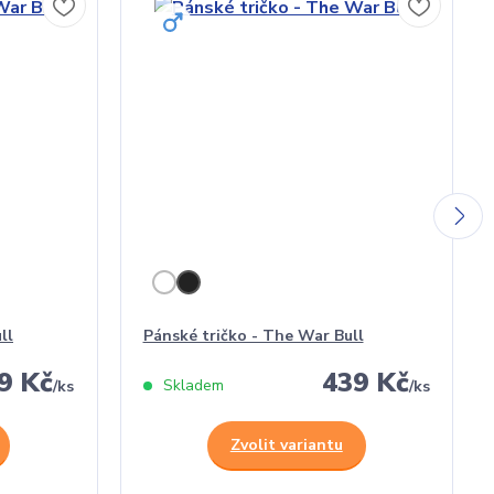
ll
Pánské tričko - The War Bull
9 Kč
439 Kč
Skladem
/
ks
/
ks
Zvolit variantu