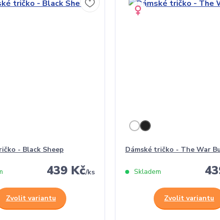
ičko - Black Sheep
Dámské tričko - The War Bu
439 Kč
43
m
Skladem
/
ks
Zvolit variantu
Zvolit variantu