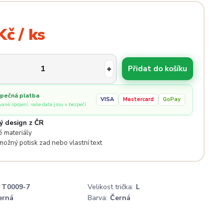
Kč / ks
Přidat do košíku
pečná platba
VISA
Mastercard
GoPay
ované spojení, vaše data jsou v bezpečí
ý design z ČR
 materiály
 možný potisk zad nebo vlastní text
T0009-7
Velikost trička:
L
erná
Barva:
Černá