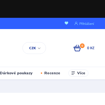
Přihlášení
0
0 Kč
CZK
Více
Dárkové poukazy
Recenze