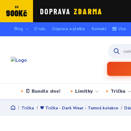
OD
DOPRAVA
ZDARMA
900Kč
Blog
O nás
Doprava a platba
Kontakt
Více
⏰ Bundle dne!
Limitky
Trička
Trička
🖤 Trička - Dark Wear - Temná kolekce
Dám