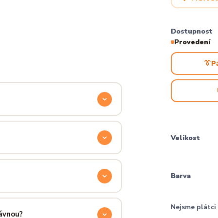
Dostupnost
Provedení
👔
P
odyšnou a odolnou. Produkt si
ocítíš hned při prvním oblečení.
Velikost
příjemně hřejivá, pevná a zároveň
aném praní.
Barva
ručení přes PPL, GLS nebo Českou
Nejsme plátc
 u sebe už za pár dní.
rávnou?