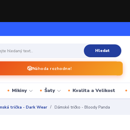
Hledat
🎲
Náhoda rozhodne!
Mikiny
Šaty
Kvalita a Velikost
ská trička - Dark Wear
Dámské tričko - Bloody Panda