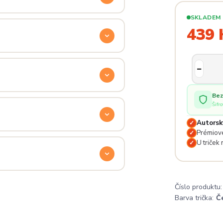
SKLADEM
ý. Klikni na
Průvodce velikostmi
439 
e hračka.
odu. Stačí nás kontaktovat na
Bez
— proto se nebojte napsat na
Šifr
 potěší.
Autorsk
✓
Prémiové
✓
lé pro originální dárky nebo párové
U triček
✓
e na detailech.
a
. Jsi odjinud? Napiš nám — do
Číslo produktu:
Barva trička:
Č