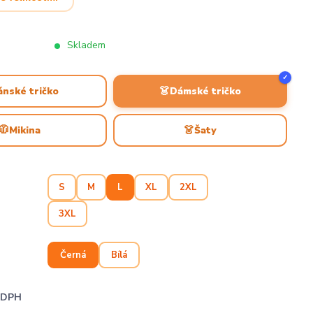
Skladem
✓
👗
ánské tričko
Dámské tričko
🧥
👗
Mikina
Šaty
S
M
L
XL
2XL
3XL
Černá
Bílá
i DPH