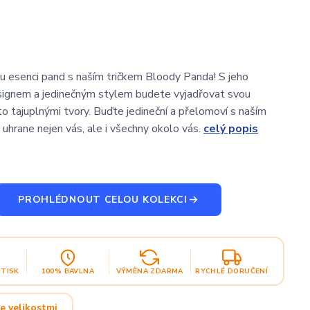
u esenci pand s naším tričkem Bloody Panda! S jeho
ignem a jedinečným stylem budete vyjadřovat svou
to tajuplnými tvory. Buďte jedineční a přelomoví s naším
 uhrane nejen vás, ale i všechny okolo vás.
celý popis
PROHLÉDNOUT CELOU KOLEKCI
OTISK
100% BAVLNA
VÝMĚNA ZDARMA
RYCHLÉ DORUČENÍ
e velikostmi