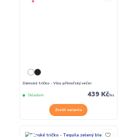
Dámské tričko - Víno přímořský večer
439 Kč
Skladem
/
ks
Zvolit variantu