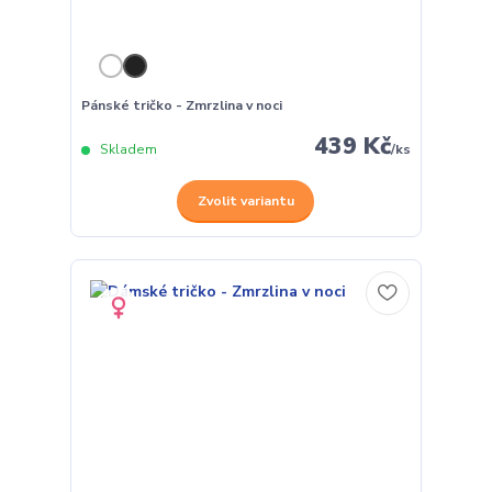
Pánské tričko - Zmrzlina v noci
439 Kč
Skladem
/
ks
Zvolit variantu