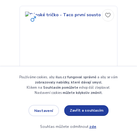
Používáme cookies, aby
ilus.cz fungoval správně
a aby se vám
zobrazovaly nabídky, které dávají smysl.
Klikem na
Souhlasím pomůžete
eshop dál zlepšovat.
Nastavení cookies
můžete kdykoliv změnit.
Pánské tričko - Taco první sousto
Zavřít a souhlasím
Nastavení
439 Kč
Skladem
/
ks
Souhlas můžete odmítnout
zde
.
Zvolit variantu