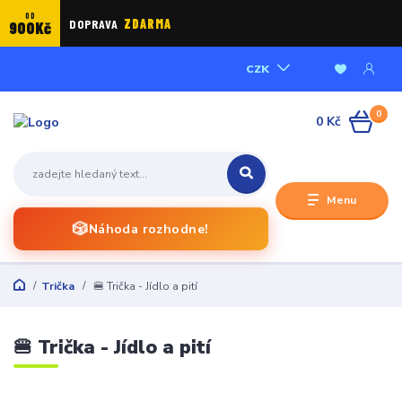
OD
DOPRAVA
ZDARMA
900Kč
CZK
0
0 Kč
Menu
🎲
Náhoda rozhodne!
Trička
🍔 Trička - Jídlo a pití
🍔 Trička - Jídlo a pití