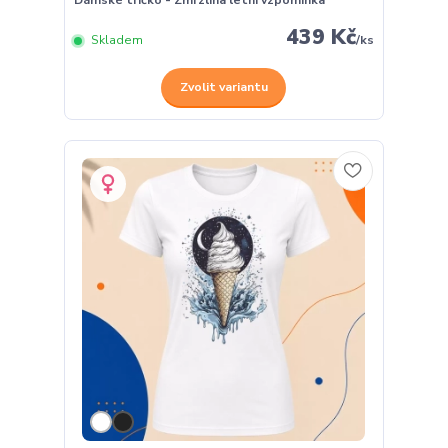
Dámské tričko - Zmrzlina letní vzpomínka
439 Kč
Skladem
/
ks
Zvolit variantu