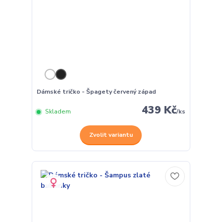
Dámské tričko - Špagety červený západ
439 Kč
Skladem
/
ks
Zvolit variantu