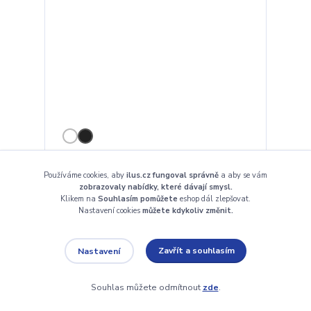
Dámské tričko - Ramen teplo přístav
Používáme cookies, aby
ilus.cz fungoval správně
a aby se vám
439 Kč
zobrazovaly nabídky, které dávají smysl.
Skladem
/
ks
Klikem na
Souhlasím pomůžete
eshop dál zlepšovat.
Nastavení cookies
můžete kdykoliv změnit.
Zvolit variantu
Zavřít a souhlasím
Nastavení
Souhlas můžete odmítnout
zde
.