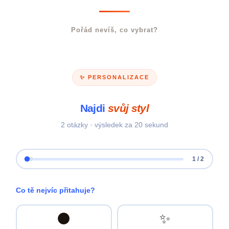
Pořád nevíš, co vybrat?
✨ PERSONALIZACE
Najdi
svůj styl
2 otázky · výsledek za 20 sekund
1 / 2
Co tě nejvíc přitahuje?
🌑
✨