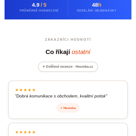
4.9
/ 5
48
h
PRŮMĚRNÉ HODNOCENÍ
ODESLÁNÍ OBJEDNÁVKY
ZÁKAZNÍCI HODNOTÍ
Co říkají
ostatní
⭐ Ověřené recenze · Heureka.cz
★★★★★
Dobrá komunikace s obchodem, kvalitní potisk
✓ Heureka
★★★★★