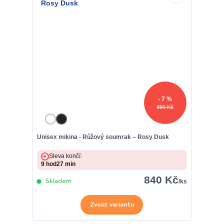
- 7 %
899 Kč
Unisex mikina - Růžový soumrak – Rosy Dusk
Sleva končí:
9
hod
27
min
840 Kč
Skladem
/
ks
Zvolit variantu