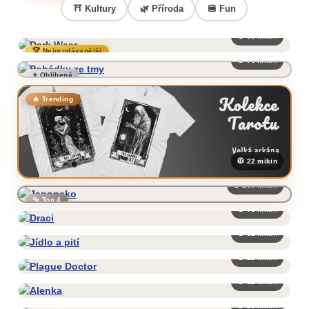
⛩️ Kultury
🌿 Příroda
🍔 Fun
🧥 60 mikin
🏆 Nejprodávanější
🧥 76 mikin
⭐ Oblíbená
🔥 Trending
🧥 22 mikin
🧥 109 mikin
🔩 Top 4
🧥 73 mikin
🧥 82 mikin
🧥 22 mikin
🧥 32 mikin
🧥 23 mikin