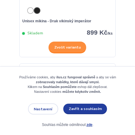
Unisex mikina - Drak vikinský imperátor
899 Kč
Skladem
/
ks
Zvolit variantu
Používáme cookies, aby
ilus.cz fungoval správně
a aby se vám
zobrazovaly nabídky, které dávají smysl.
Klikem na
Souhlasím pomůžete
eshop dál zlepšovat.
Nastavení cookies
můžete kdykoliv změnit.
Zavřít a souhlasím
Nastavení
Souhlas můžete odmítnout
zde
.