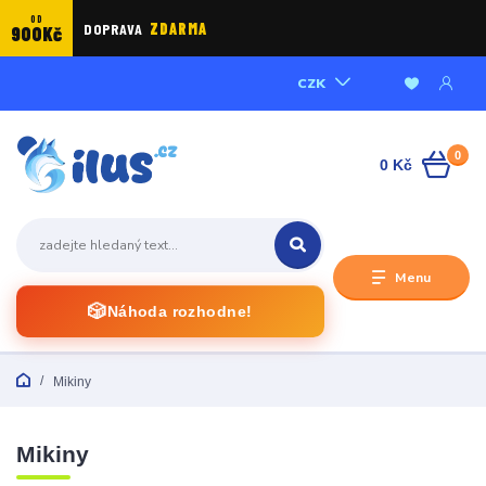
OD
DOPRAVA
ZDARMA
900Kč
CZK
0
0 Kč
Menu
🎲
Náhoda rozhodne!
Mikiny
Mikiny