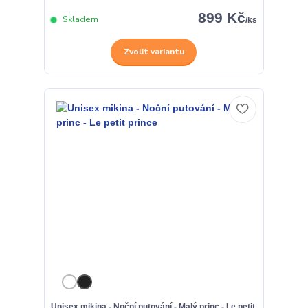
899 Kč
Skladem
/
ks
Zvolit variantu
Unisex mikina - Noční putování - Malý princ - Le petit