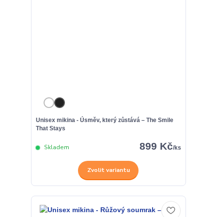
Unisex mikina - Úsměv, který zůstává – The Smile
That Stays
899 Kč
Skladem
/
ks
Zvolit variantu