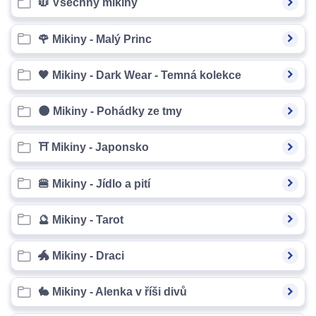
🧥 Všechny mikiny
🌹 Mikiny - Malý Princ
🖤 Mikiny - Dark Wear - Temná kolekce
🌑 Mikiny - Pohádky ze tmy
⛩️ Mikiny - Japonsko
🍔 Mikiny - Jídlo a pití
🔮 Mikiny - Tarot
🐲 Mikiny - Draci
🐇 Mikiny - Alenka v říši divů