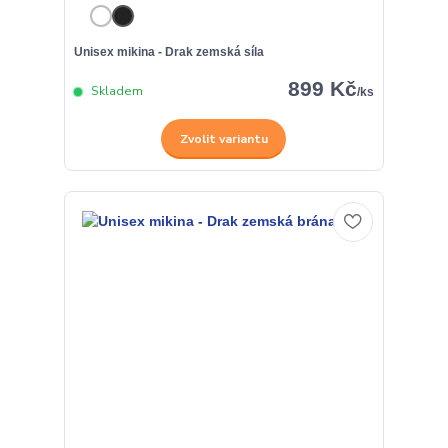
Unisex mikina - Drak zemská síla
899 Kč
Skladem
/
ks
Zvolit variantu