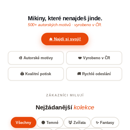
Mikiny, které nenajdeš jinde.
500+ autorských motivů · vyrobeno v ČR.
🔥 Najdi si svoji!
🎨 Autorské motivy
❤️ Vyrobeno v ČR
🖨️ Kvalitní potisk
🚚 Rychlé odeslání
ZÁKAZNÍCI MILUJÍ
Nejžádanější
kolekce
Všechny
🌑 Temné
🦊 Zvířata
✨ Fantasy