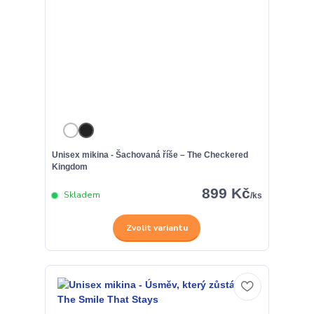
Unisex mikina - Šachovaná říše – The Checkered
Kingdom
899 Kč
Skladem
/
ks
Zvolit variantu