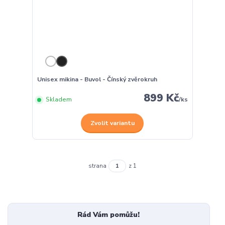
Unisex mikina - Buvol - Čínský zvěrokruh
899 Kč
Skladem
/
ks
Zvolit variantu
strana
z 1
Rád Vám pomůžu!