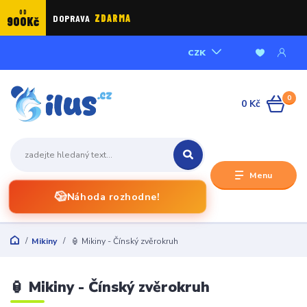
OD
DOPRAVA
ZDARMA
900Kč
CZK
0
0 Kč
Menu
🎲
Náhoda rozhodne!
Mikiny
🏮 Mikiny - Čínský zvěrokruh
🏮 Mikiny - Čínský zvěrokruh