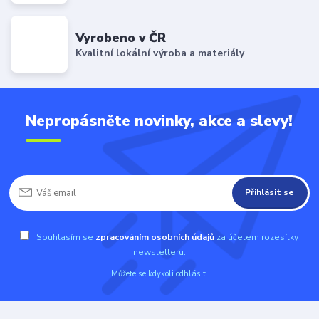
Vyrobeno v ČR
Kvalitní lokální výroba a materiály
Nepropásněte novinky, akce a slevy!
Přihlásit se
Souhlasím se
zpracováním osobních údajů
za účelem rozesílky
newsletteru.
Můžete se kdykoli odhlásit.