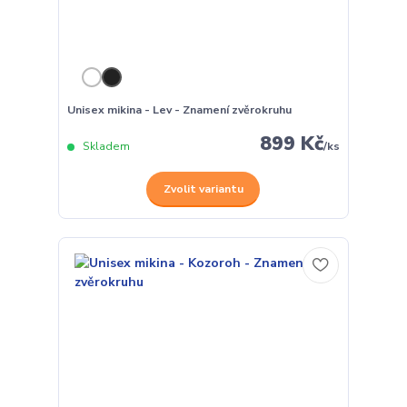
Unisex mikina - Lev - Znamení zvěrokruhu
899 Kč
Skladem
/
ks
Zvolit variantu