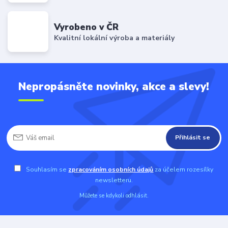
Vyrobeno v ČR
Kvalitní lokální výroba a materiály
Nepropásněte novinky, akce a slevy!
Přihlásit se
Souhlasím se
zpracováním osobních údajů
za účelem rozesílky
newsletteru.
Můžete se kdykoli odhlásit.