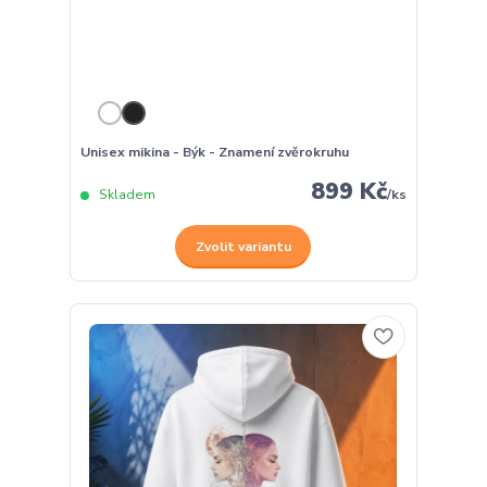
Unisex mikina - Býk - Znamení zvěrokruhu
899 Kč
Skladem
/
ks
Zvolit variantu