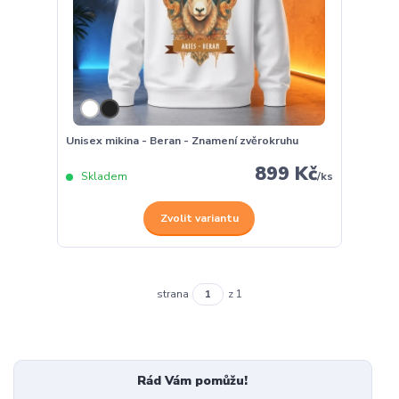
Unisex mikina - Beran - Znamení zvěrokruhu
899 Kč
Skladem
/
ks
Zvolit variantu
strana
z 1
Rád Vám pomůžu!