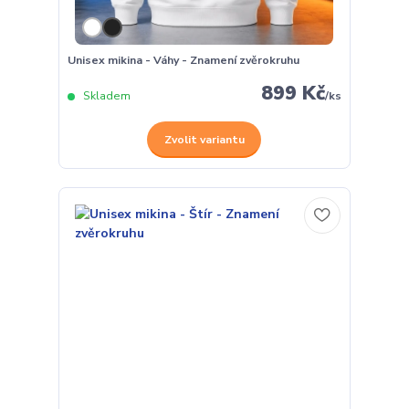
Unisex mikina - Váhy - Znamení zvěrokruhu
899 Kč
Skladem
/
ks
Zvolit variantu