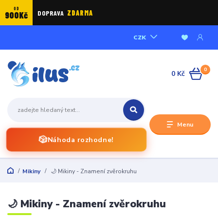
OD
DOPRAVA
ZDARMA
900Kč
CZK
0
0 Kč
Menu
🎲
Náhoda rozhodne!
Mikiny
🌙 Mikiny - Znamení zvěrokruhu
🌙 Mikiny - Znamení zvěrokruhu