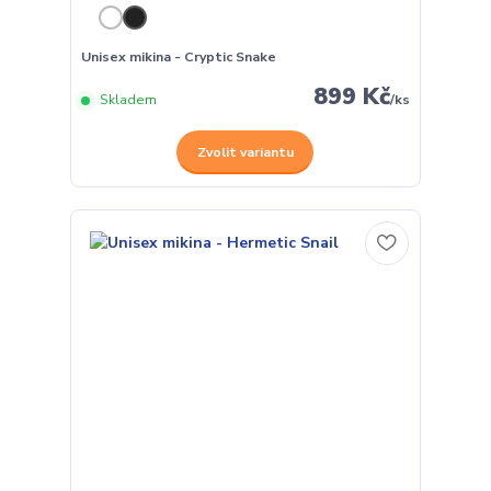
Unisex mikina - Cryptic Snake
899 Kč
Skladem
/
ks
Zvolit variantu