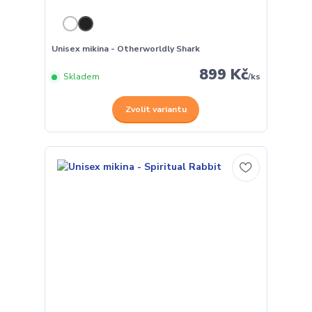
Unisex mikina - Otherworldly Shark
899 Kč
Skladem
/
ks
Zvolit variantu