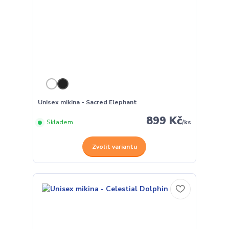
Unisex mikina - Sacred Elephant
899 Kč
Skladem
/
ks
Zvolit variantu