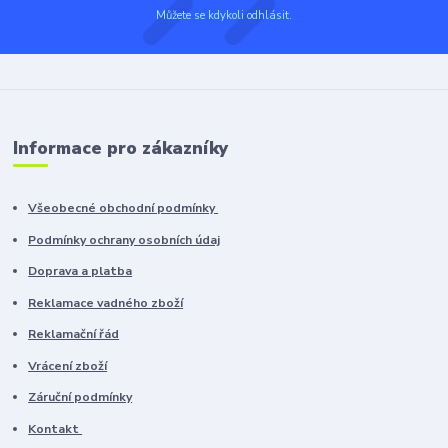
Můžete se kdykoli odhlásit.
Informace pro zákazníky
Všeobecné obchodní podmínky
Podmínky ochrany osobních údaj
Doprava a platba
Reklamace vadného zboží
Reklamační řád
Vrácení zboží
Záruční podmínky
Kontakt