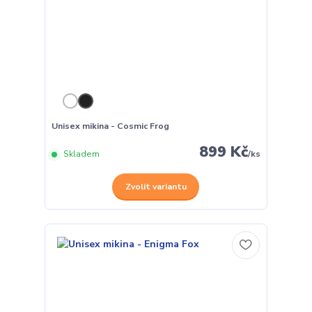
Unisex mikina - Cosmic Frog
899 Kč
Skladem
/
ks
Zvolit variantu