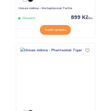
Unisex mikina - Metaphysical Turtle
899 Kč
Skladem
/
ks
Zvolit variantu