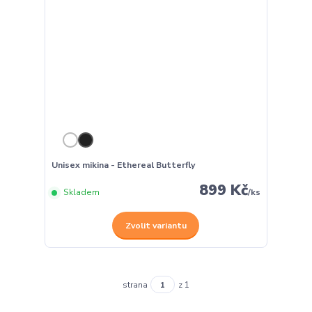
Unisex mikina - Ethereal Butterfly
899 Kč
Skladem
/
ks
Zvolit variantu
strana
z 1