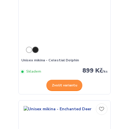
Unisex mikina - Celestial Dolphin
899 Kč
Skladem
/
ks
Zvolit variantu