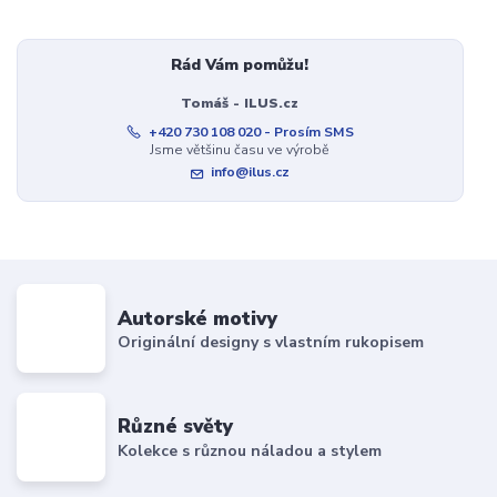
Rád Vám pomůžu!
Tomáš - ILUS.cz
+420 730 108 020 - Prosím SMS
Jsme většinu času ve výrobě
info@ilus.cz
Autorské motivy
Originální designy s vlastním rukopisem
Různé světy
Kolekce s různou náladou a stylem