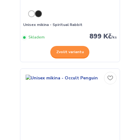
Unisex mikina - Spiritual Rabbit
899 Kč
Skladem
/
ks
Zvolit variantu