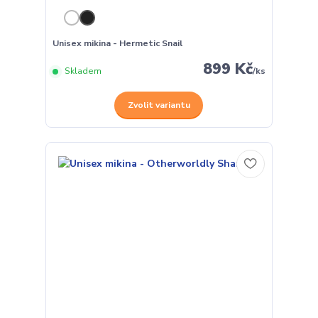
Unisex mikina - Hermetic Snail
899 Kč
Skladem
/
ks
Zvolit variantu