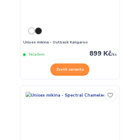
Unisex mikina - Outback Kangaroo
899 Kč
Skladem
/
ks
Zvolit variantu