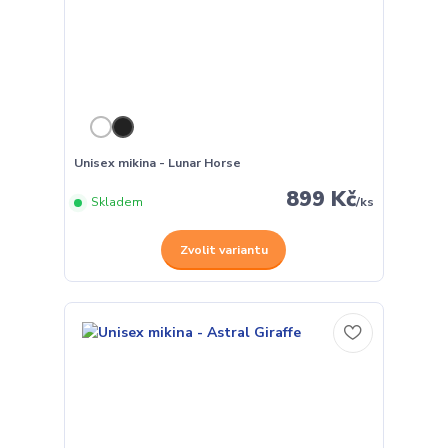
Unisex mikina - Lunar Horse
899 Kč
Skladem
/
ks
Zvolit variantu