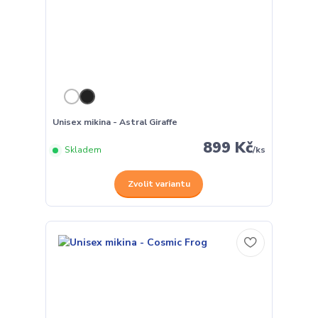
Unisex mikina - Astral Giraffe
899 Kč
Skladem
/
ks
Zvolit variantu