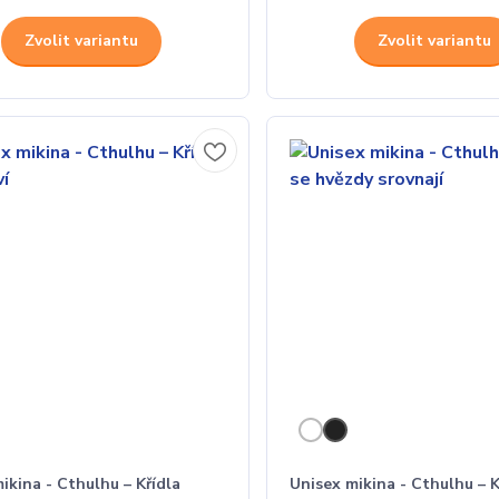
Zvolit variantu
Zvolit variantu
ikina - Cthulhu – Křídla
Unisex mikina - Cthulhu – 