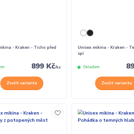
ikina - Kraken - Ticho před
Unisex mikina - Kraken - 
spí
899 Kč
8
em
Skladem
/
ks
Zvolit variantu
Zvolit variantu