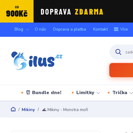
OD
DOPRAVA
ZDARMA
900Kč
Blog
O nás
Doprava a platba
Kontakt
Více
⏰ Bundle dne!
Limitky
Trička
Mikiny
🌊 Mikiny - Monstra moří