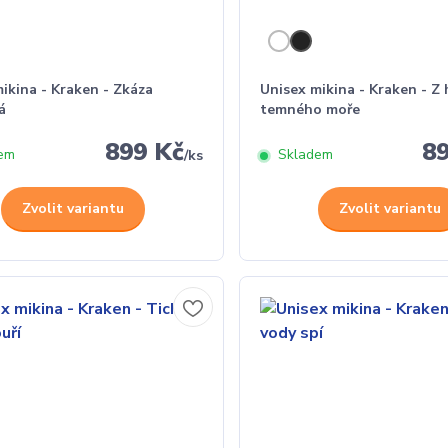
ikina - Kraken - Zkáza
Unisex mikina - Kraken - Z 
á
temného moře
899 Kč
8
em
Skladem
/
ks
Zvolit variantu
Zvolit variantu