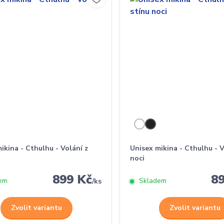
ikina - Cthulhu - Volání z
Unisex mikina - Cthulhu - V
noci
899 Kč
8
em
Skladem
/
ks
Zvolit variantu
Zvolit variantu