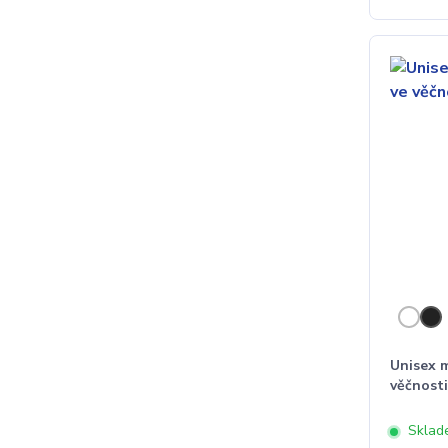
Unisex m
věčnost
Sklad