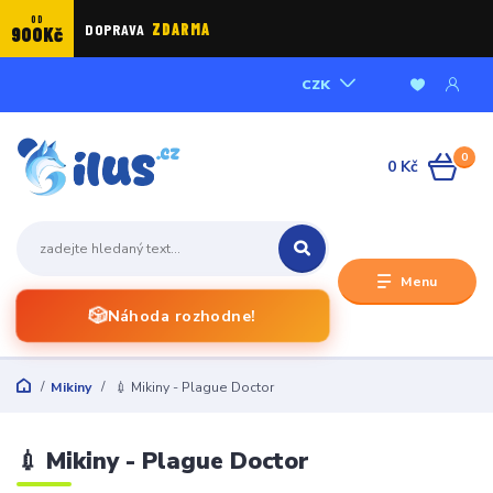
OD
DOPRAVA
ZDARMA
900Kč
CZK
0
0 Kč
Menu
🎲
Náhoda rozhodne!
Mikiny
💉 Mikiny - Plague Doctor
💉 Mikiny - Plague Doctor