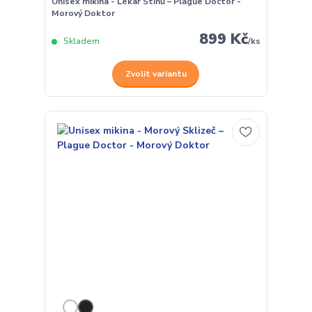
Unisex mikina - Lékař Stínů – Plague Doctor -
Morový Doktor
899 Kč
Skladem
/
ks
Zvolit variantu