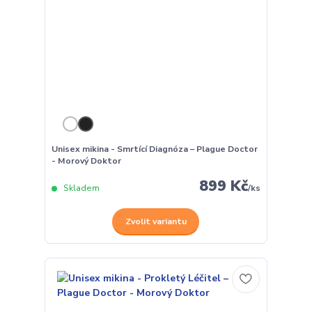
Unisex mikina - Smrtící Diagnóza – Plague Doctor
- Morový Doktor
899 Kč
Skladem
/
ks
Zvolit variantu