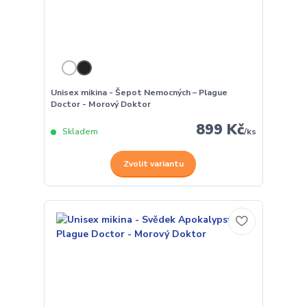
Unisex mikina - Šepot Nemocných – Plague
Doctor - Morový Doktor
899 Kč
Skladem
/
ks
Zvolit variantu