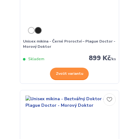
Unisex mikina - Černé Proroctví – Plague Doctor -
Morový Doktor
899 Kč
Skladem
/
ks
Zvolit variantu