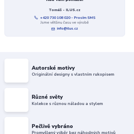
Tomáš - ILUS.cz
+420 730 108 020 - Prosím SMS
Jsme většinu času ve výrobě
info@ilus.cz
Autorské motivy
Originální designy s vlastním rukopisem
Různé světy
Kolekce s různou náladou a stylem
Pečlivě vybráno
Promyšlený výběr bez náhodných motivů