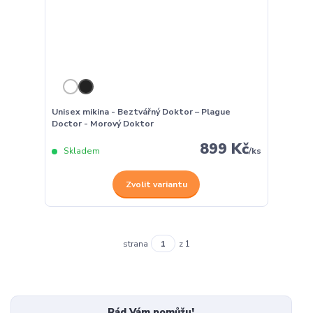
Unisex mikina - Beztvářný Doktor – Plague
Doctor - Morový Doktor
899 Kč
Skladem
/
ks
Zvolit variantu
strana
z 1
Rád Vám pomůžu!