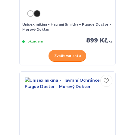
Unisex mikina - Havraní Smrtka – Plague Doctor -
Morový Doktor
899 Kč
Skladem
/
ks
Zvolit variantu