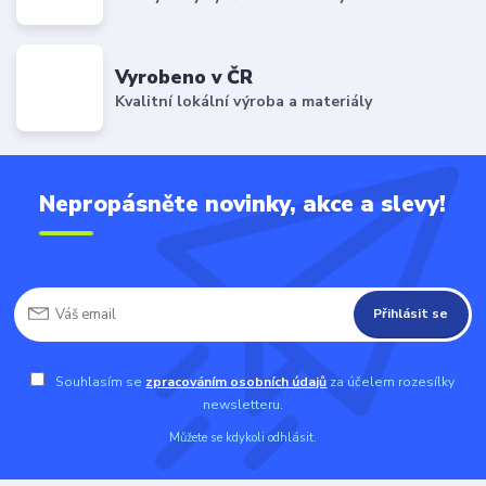
Vyrobeno v ČR
Kvalitní lokální výroba a materiály
Nepropásněte novinky, akce a slevy!
Přihlásit se
Souhlasím se
zpracováním osobních údajů
za účelem rozesílky
newsletteru.
Můžete se kdykoli odhlásit.