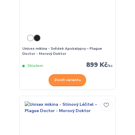
Unisex mikina - Svědek Apokalypsy – Plague
Doctor - Morový Doktor
899 Kč
Skladem
/
ks
Zvolit variantu