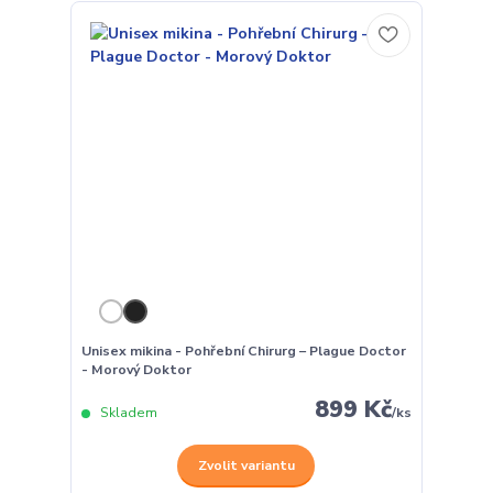
Unisex mikina - Pohřební Chirurg – Plague Doctor
- Morový Doktor
899 Kč
Skladem
/
ks
Zvolit variantu