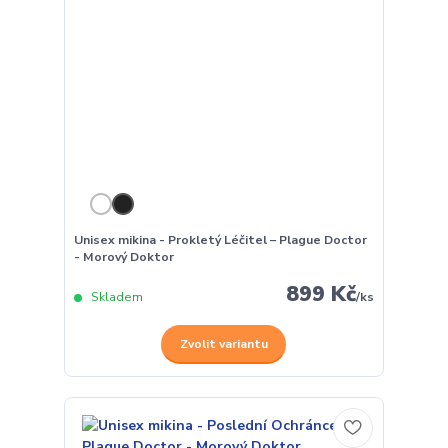
Unisex mikina - Prokletý Léčitel – Plague Doctor
- Morový Doktor
899 Kč
Skladem
/
ks
Zvolit variantu