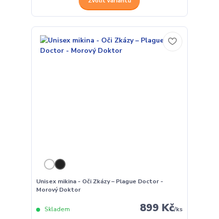
Zvolit variantu
Unisex mikina - Oči Zkázy – Plague Doctor -
Morový Doktor
899 Kč
Skladem
/
ks