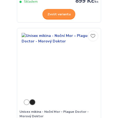
899 Kč
Skladem
/
ks
Zvolit variantu
Unisex mikina - Noční Mor – Plague Doctor -
Morový Doktor