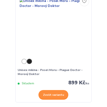
Unisex mikina - Posel Moru – Plague Doctor -
Morový Doktor
899 Kč
Skladem
/
ks
Zvolit variantu