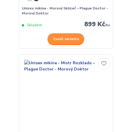
Unisex mikina - Morový Sklizeč – Plague Doctor -
Morový Doktor
899 Kč
Skladem
/
ks
Zvolit variantu