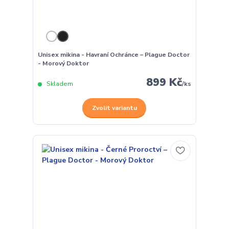
Unisex mikina - Havraní Ochránce – Plague Doctor
- Morový Doktor
899 Kč
Skladem
/
ks
Zvolit variantu