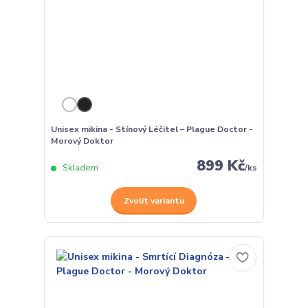
Unisex mikina - Stínový Léčitel – Plague Doctor -
Morový Doktor
899 Kč
Skladem
/
ks
Zvolit variantu