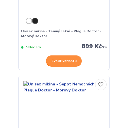
Unisex mikina - Temný Lékař – Plague Doctor -
Morový Doktor
899 Kč
Skladem
/
ks
Zvolit variantu