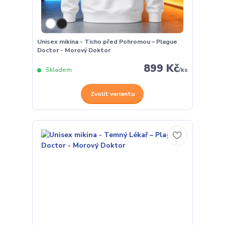
Unisex mikina - Ticho před Pohromou – Plague
Doctor - Morový Doktor
899 Kč
Skladem
/
ks
Zvolit variantu