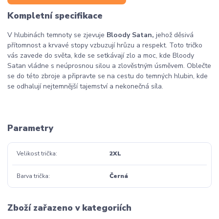
Kompletní specifikace
V hlubinách temnoty se zjevuje
Bloody Satan,
jehož děsivá
přítomnost a krvavé stopy vzbuzují hrůzu a respekt. Toto tričko
vás zavede do světa, kde se setkávají zlo a moc, kde Bloody
Satan vládne s neúprosnou silou a zlověstným úsměvem. Oblečte
se do této zbroje a připravte se na cestu do temných hlubin, kde
se odhalují nejtemnější tajemství a nekonečná síla.
Parametry
Velikost trička
2XL
Barva trička
Černá
Zboží zařazeno v kategoriích