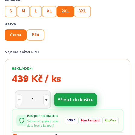
Velikost
S
M
L
XL
2XL
3XL
Barva
Černá
Bílá
Nejsme plátci DPH
SKLADEM
439 Kč / ks
Přidat do košíku
Bezpečná platba
VISA
Mastercard
GoPay
Šifrované spojení, vaše
data jsou v bezpečí