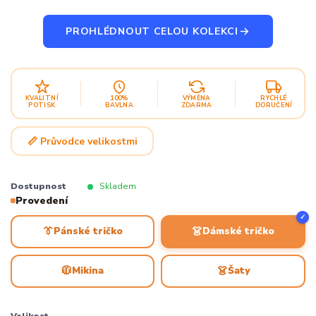
PROHLÉDNOUT CELOU KOLEKCI
KVALITNÍ
100%
VÝMĚNA
RYCHLÉ
POTISK
BAVLNA
ZDARMA
DORUČENÍ
📏 Průvodce velikostmi
Dostupnost
Skladem
Provedení
✓
👔
👗
Pánské tričko
Dámské tričko
🧥
👗
Mikina
Šaty