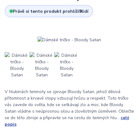
Právě si tento produkt prohlíží
9
lidí
V hlubinách temnoty se zjevuje Bloody Satan, jehož děsivá
přítomnost a krvavé stopy vzbuzují hrůzu a respekt. Toto tričko
vás zavede do světa, kde se setkávají zlo a moc, kde Bloody
Satan vládne s neúprosnou silou a zlověstným úsměvem. Oblečte
se do této zbroje a připravte se na cestu do temných hlu...
celý
popis