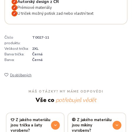
Autorský design z ČR
✓
Prémiové materiály
✓
U triček možný potisk zad nebo vlastní text
✓
Číslo
T0027-11
produktu:
Velikost trička:
2XL
Barva trička:
Černá
Barva:
Černá
Do oblíbených
MÁŠ OTÁZKY? MY MÁME ODPOVĚDI
Vše co
potřebuješ vědět
👕 Z jakého materiálu
🧥 Z jakého materiálu
jsou trička a šaty
jsou mikiny
vyrobeny?
vyrobeny?