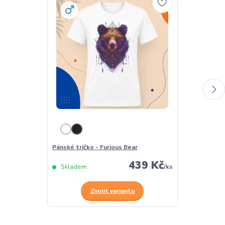
Pánské tričko - Furious Bear
Dámské tričko
439 Kč
Skladem
/
ks
Skladem
Zvolit variantu
Z