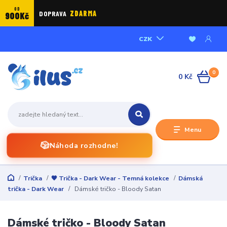
OD
DOPRAVA
ZDARMA
900Kč
CZK
0
0 Kč
Menu
🎲
Náhoda rozhodne!
Trička
🖤 Trička - Dark Wear - Temná kolekce
Dámská
trička - Dark Wear
Dámské tričko - Bloody Satan
Dámské tričko - Bloody Satan