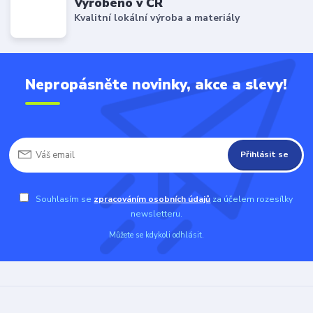
Vyrobeno v ČR
Kvalitní lokální výroba a materiály
Nepropásněte novinky, akce a slevy!
Přihlásit se
Souhlasím se
zpracováním osobních údajů
za účelem rozesílky
newsletteru.
Můžete se kdykoli odhlásit.