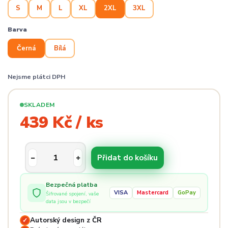
S
M
L
XL
2XL
3XL
Barva
Černá
Bílá
Nejsme plátci DPH
SKLADEM
439 Kč / ks
Přidat do košíku
Bezpečná platba
VISA
Mastercard
GoPay
Šifrované spojení, vaše
data jsou v bezpečí
Autorský design z ČR
✓