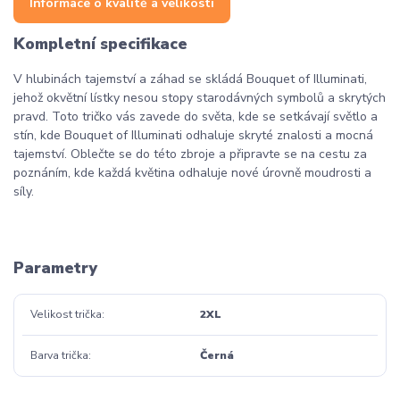
Informace o kvalitě a velikosti
Kompletní specifikace
V hlubinách tajemství a záhad se skládá Bouquet of Illuminati,
jehož okvětní lístky nesou stopy starodávných symbolů a skrytých
pravd. Toto tričko vás zavede do světa, kde se setkávají světlo a
stín, kde Bouquet of Illuminati odhaluje skryté znalosti a mocná
tajemství. Oblečte se do této zbroje a připravte se na cestu za
poznáním, kde každá květina odhaluje nové úrovně moudrosti a
síly.
Parametry
Velikost trička
2XL
Barva trička
Černá