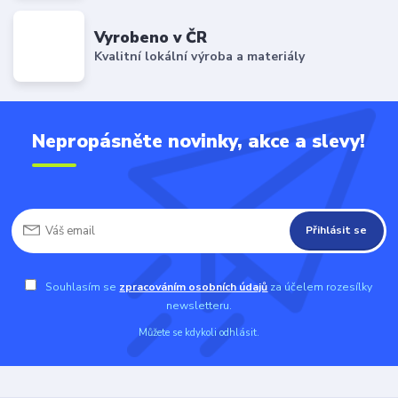
Vyrobeno v ČR
Kvalitní lokální výroba a materiály
Nepropásněte novinky, akce a slevy!
Přihlásit se
Souhlasím se
zpracováním osobních údajů
za účelem rozesílky
newsletteru.
Můžete se kdykoli odhlásit.