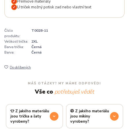
Prémiové materiály
✓
U triček možný potisk zad nebo vlastní text
✓
Číslo
T0028-11
produktu:
Velikost trička:
2XL
Barva trička:
Černá
Barva:
Černá
Do oblíbených
MÁŠ OTÁZKY? MY MÁME ODPOVĚDI
Vše co
potřebuješ vědět
👕 Z jakého materiálu
🧥 Z jakého materiálu
jsou trička a šaty
jsou mikiny
vyrobeny?
vyrobeny?