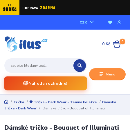
OD
DOPRAVA
ZDARMA
900Kč
CZK
0
0 Kč
Menu
🎲
Náhoda rozhodne!
Trička
🖤 Trička - Dark Wear - Temná kolekce
Dámská
trička - Dark Wear
Dámské tričko - Bouquet of Illuminati
Dámské tričko - Bouquet of Illuminati