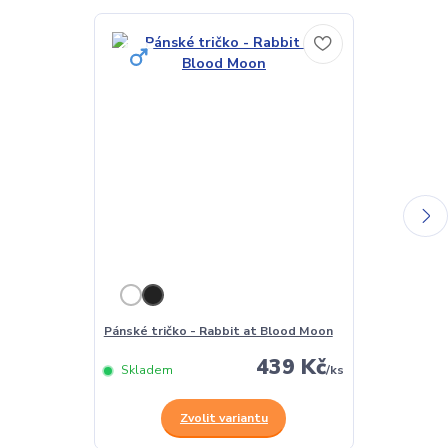
Pánské tričko - Rabbit at Blood Moon
Dámské tričk
439 Kč
Skladem
/
ks
Skladem
Zvolit variantu
Z