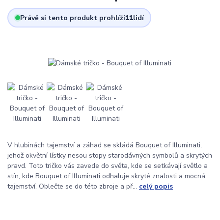
Právě si tento produkt prohlíží
11
lidí
V hlubinách tajemství a záhad se skládá Bouquet of Illuminati,
jehož okvětní lístky nesou stopy starodávných symbolů a skrytých
pravd. Toto tričko vás zavede do světa, kde se setkávají světlo a
stín, kde Bouquet of Illuminati odhaluje skryté znalosti a mocná
tajemství. Oblečte se do této zbroje a př...
celý popis