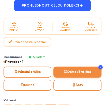
PROHLÉDNOUT CELOU KOLEKCI
KVALITNÍ
100%
VÝMĚNA
RYCHLÉ
POTISK
BAVLNA
ZDARMA
DORUČENÍ
📏 Průvodce velikostmi
Dostupnost
Skladem
Provedení
✓
👔
👗
Pánské tričko
Dámské tričko
🧥
👗
Mikina
Šaty
Velikost