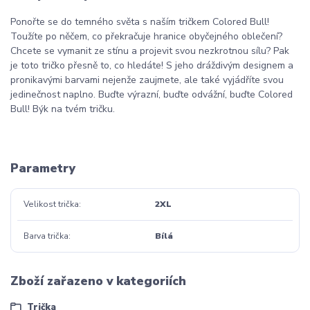
Ponořte se do temného světa s naším tričkem Colored Bull!
Toužíte po něčem, co překračuje hranice obyčejného oblečení?
Chcete se vymanit ze stínu a projevit svou nezkrotnou sílu? Pak
je toto tričko přesně to, co hledáte! S jeho dráždivým designem a
pronikavými barvami nejenže zaujmete, ale také vyjádříte svou
jedinečnost naplno. Buďte výrazní, buďte odvážní, buďte Colored
Bull! Býk na tvém tričku.
Parametry
Velikost trička
2XL
Barva trička
Bílá
Zboží zařazeno v kategoriích
Trička