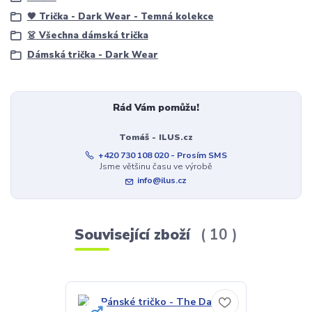
🖤 Trička - Dark Wear - Temná kolekce
👗 Všechna dámská trička
Dámská trička - Dark Wear
Rád Vám pomůžu!
Tomáš - ILUS.cz
+420 730 108 020 - Prosím SMS
Jsme většinu času ve výrobě
info@ilus.cz
Související zboží
10