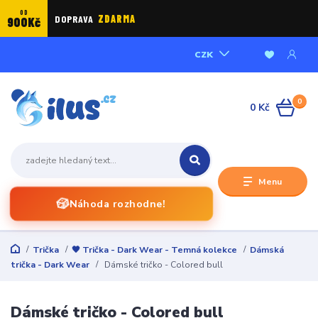
OD
DOPRAVA
ZDARMA
900Kč
CZK
0
0 Kč
Menu
🎲
Náhoda rozhodne!
Trička
🖤 Trička - Dark Wear - Temná kolekce
Dámská
trička - Dark Wear
Dámské tričko - Colored bull
Dámské tričko - Colored bull