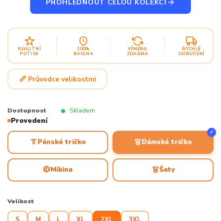
PROHLÉDNOUT CELOU KOLEKCI
KVALITNÍ
100%
VÝMĚNA
RYCHLÉ
POTISK
BAVLNA
ZDARMA
DORUČENÍ
📏 Průvodce velikostmi
Dostupnost
Skladem
Provedení
✓
👔
👗
Pánské tričko
Dámské tričko
🧥
👗
Mikina
Šaty
Velikost
S
M
L
XL
2XL
3XL