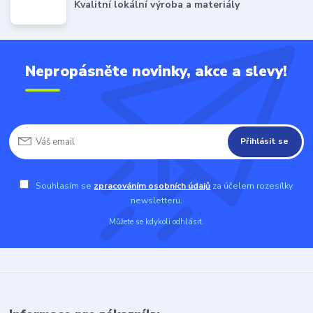
Kvalitní lokální výroba a materiály
Nepropásněte novinky, akce a slevy!
Přihlásit se
Souhlasím se
zpracováním osobních údajů
za účelem rozesílky
newsletteru.
Můžete se kdykoli odhlásit.