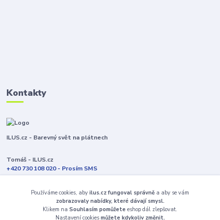
Kontakty
ILUS.cz - Barevný svět na plátnech
Tomáš - ILUS.cz
+420 730 108 020 - Prosím SMS
Jsme většinu času ve výrobě
Používáme cookies, aby
ilus.cz fungoval správně
a aby se vám
info@ilus.cz
zobrazovaly nabídky, které dávají smysl.
Klikem na
Souhlasím pomůžete
eshop dál zlepšovat.
Nastavení cookies
můžete kdykoliv změnit.