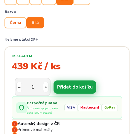
Barva
Černá
Bílá
Nejsme plátci DPH
SKLADEM
439 Kč / ks
Přidat do košíku
Bezpečná platba
VISA
Mastercard
GoPay
Šifrované spojení, vaše
data jsou v bezpečí
Autorský design z ČR
✓
Prémiové materiály
✓