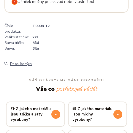
U triček možný potisk zad nebo vlastní text
✓
Číslo
T0008-12
produktu:
Velikost trička:
2XL
Barva trička:
Bílá
Barva:
Bílá
Do oblíbených
MÁŠ OTÁZKY? MY MÁME ODPOVĚDI
Vše co
potřebuješ vědět
👕 Z jakého materiálu
🧥 Z jakého materiálu
jsou trička a šaty
jsou mikiny
vyrobeny?
vyrobeny?
Používáme prémiovou 100%
Mikiny šijeme ze směsi
80 %