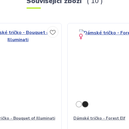
Související zboží
10
ičko - Bouquet of Illuminati
Dámské tričko - Forest Elf