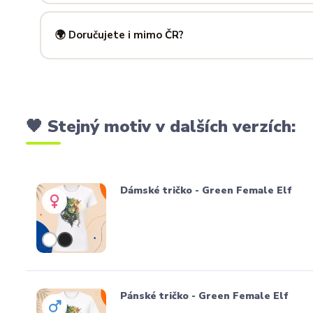
Ano! Potisk zad je možný u většiny našich produktů — skvě
kousky. Napiš nám předem na
info@ilus.cz
a domluvíme s
🌍 Doručujete i mimo ČR?
Standardně doručujeme do
České republiky a Slovensk
mnoha dalších zemí doručujeme po předchozí domluvě.
🖤 Stejný motiv v dalších verzích:
Dámské tričko - Green Female Elf
Pánské tričko - Green Female Elf