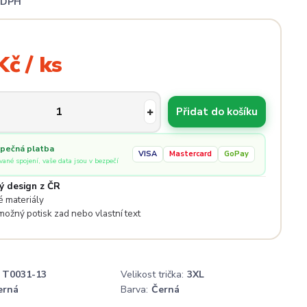
i DPH
Kč / ks
Přidat do košíku
pečná platba
VISA
Mastercard
GoPay
ované spojení, vaše data jsou v bezpečí
ý design z ČR
 materiály
 možný potisk zad nebo vlastní text
T0031-13
Velikost trička:
3XL
erná
Barva:
Černá