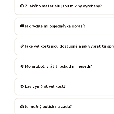
zachová tvar i barvu i po desítkách praní. Kvalita, kterou p
🧥 Z jakého materiálu jsou mikiny vyrobeny?
Mikiny šijeme ze směsi
80 % bavlny a 20 % polyesteru
— 
prodyšná kombinace, která si dlouho drží tvar i po opakov
🚚 Jak rychle mi objednávka dorazí?
Mimo sezónu balíme a odesíláme do 3 pracovních dní. Do
poštu trvá obvykle 1–3 pracovní dny — zboží tak můžeš mít
📏 Jaké velikosti jsou dostupné a jak vybrat tu sp
Nabízíme velikosti XS až 5XL, takže si vybere opravdu každ
výše — najdeš tam přesné míry v cm a výběr velikosti bud
🔄 Mohu zboží vrátit, pokud mi nesedí?
Samozřejmě. Máš plných
14 dní na vrácení
bez udání dův
info@ilus.cz
a vše vyřídíme rychle a bez komplikací.
🔁 Lze vyměnit velikost?
Standardně výměnu nenabízíme, ale víme, že se to stane 
info@ilus.cz
. Většinou společně najdeme řešení, které vás
🖨️ Je možný potisk na záda?