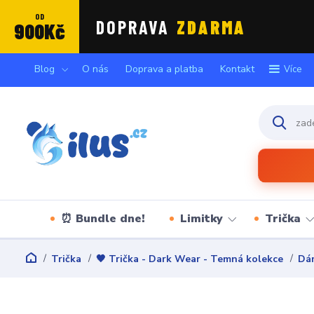
OD
DOPRAVA
ZDARMA
900Kč
Blog
O nás
Doprava a platba
Kontakt
Více
⏰ Bundle dne!
Limitky
Trička
Trička
🖤 Trička - Dark Wear - Temná kolekce
Dám