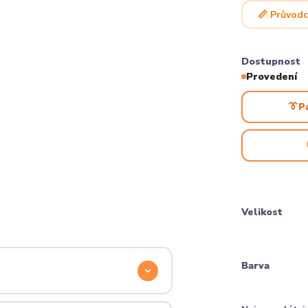
📏 Průvodc
Dostupnost
Provedení
👔
P
Velikost
Barva
odyšnou a odolnou. Produkt si