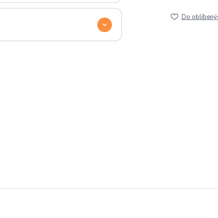
lé pro originální dárky nebo párové
Do oblíbený
e na detailech.
a
. Jsi odjinud? Napiš nám — do