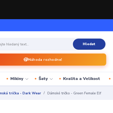
Hledat
🎲
Náhoda rozhodne!
Mikiny
Šaty
Kvalita a Velikost
ská trička - Dark Wear
Dámské tričko - Green Female Elf