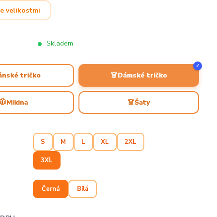
e velikostmi
Skladem
✓
👗
ánské tričko
Dámské tričko
🧥
👗
Mikina
Šaty
S
M
L
XL
2XL
3XL
Černá
Bílá