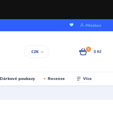
Přihlášení
0
0 Kč
CZK
Více
Dárkové poukazy
Recenze