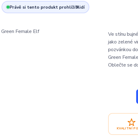
Právě si tento produkt prohlíží
9
lidí
Ve stínu bujné
jako zelené vin
pozvánkou do 
Green Female 
Oblečte se do
KVALITNÍ P