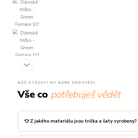
MÁŠ OTÁZKY? MY MÁME ODPOVĚDI
Vše co
potřebuješ vědět
👕 Z jakého materiálu jsou trička a šaty vyrobeny?
Používáme prémiovou 100% bavlnu — měkkou na dotek, pr