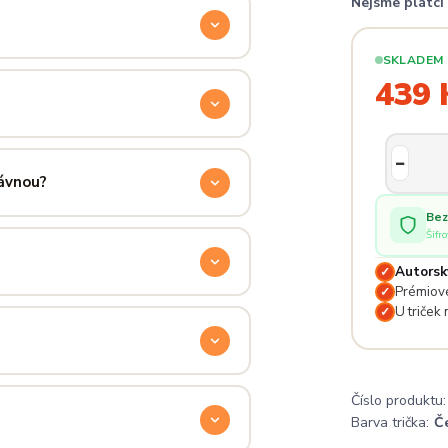
Nejsme plátc
ocítíš hned při prvním oblečení.
SKLADEM
příjemně hřejivá, pevná a zároveň
439 
aném praní.
ručení přes PPL, GLS nebo Českou
 u sebe už za pár dní.
rávnou?
Bez
ý. Klikni na
Průvodce velikostmi
Šifr
e hračka.
Autorsk
✓
Prémiové
✓
odu. Stačí nás kontaktovat na
U triček
✓
— proto se nebojte napsat na
Číslo produktu:
 potěší.
Barva trička:
Č