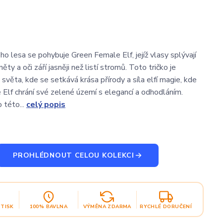
ho lesa se pohybuje Green Female Elf, jejíž vlasy splývají
ěty a oči září jasněji než listí stromů. Toto tričko je
světa, kde se setkává krása přírody a síla elfí magie, kde
Elf chrání své zelené území s elegancí a odhodláním.
 této...
celý popis
PROHLÉDNOUT CELOU KOLEKCI
OTISK
100% BAVLNA
VÝMĚNA ZDARMA
RYCHLÉ DORUČENÍ