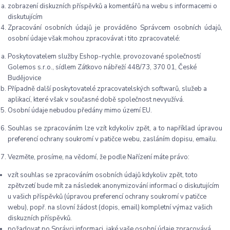
zobrazení diskuzních příspěvků a komentářů na webu s informacemi o
diskutujícím
Zpracování osobních údajů je prováděno Správcem osobních údajů,
osobní údaje však mohou zpracovávat i tito zpracovatelé:
Poskytovatelem služby Eshop-rychle, provozované společností
Golemos s.r.o., sídlem Zátkovo nábřeží 448/73, 370 01, České
Budějovice
Případně další poskytovatelé zpracovatelských softwarů, služeb a
aplikací, které však v současné době společnost nevyužívá.
Osobní údaje nebudou předány mimo území EU.
Souhlas se zpracováním lze vzít kdykoliv zpět, a to například úpravou
preferencí ochrany soukromí v patičce webu, zasláním dopisu, emailu.
Vezměte, prosíme, na vědomí, že podle Nařízení máte právo:
vzít souhlas se zpracováním osobních údajů kdykoliv zpět, toto
zpětvzetí bude mít za následek anonymizování informací o diskutujícím
u vašich příspěvků (úpravou preferencí ochrany soukromí v patičce
webu), popř. na slovní žádost (dopis, email) kompletní výmaz vašich
diskuzních příspěvků.
požadovat po Správci informaci, jaké vaše osobní údaje zpracovává