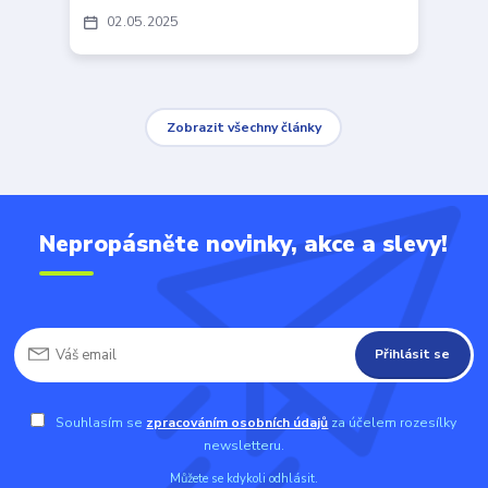
02
05
2025
Zobrazit všechny články
Nepropásněte novinky, akce a slevy!
Přihlásit se
Souhlasím se
zpracováním osobních údajů
za účelem rozesílky
newsletteru.
Můžete se kdykoli odhlásit.