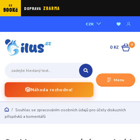
OD
DOPRAVA
ZDARMA
900Kč
CZK
0
0 Kč
Menu
🎲
Náhoda rozhodne!
Souhlas se zpracováním osobních údajů pro účely diskuzních
příspěvků a komentářů