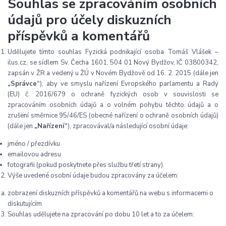
Souhlas se zpracováním osobních
údajů pro účely diskuzních
příspěvků a komentářů
Udělujete tímto souhlas Fyzická podnikající osoba Tomáš Vlášek –
ilus.cz, se sídlem Sv. Čecha 1601, 504 01 Nový Bydžov, IČ 03800342,
zapsán v ŽR a vedený u ŽÚ v Novém Bydžově od 16. 2. 2015 (dále jen
„Správce“
), aby ve smyslu nařízení Evropského parlamentu a Rady
(EU) č. 2016/679 o ochraně fyzických osob v souvislosti se
zpracováním osobních údajů a o volném pohybu těchto údajů a o
zrušení směrnice 95/46/ES (obecné nařízení o ochraně osobních údajů)
(dále jen
„Nařízení“
), zpracovával/a následující osobní údaje:
jméno / přezdívku
emailovou adresu
fotografii (pokud poskytnete přes službu třetí strany).
Výše uvedené osobní údaje budou zpracovány za účelem:
zobrazení diskuzních příspěvků a komentářů na webu s informacemi o
diskutujícím
Souhlas udělujete na zpracování po dobu 10 let a to za účelem: