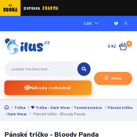
OD
DOPRAVA
ZDARMA
900Kč
CZK
0
0 Kč
Menu
🎲
Náhoda rozhodne!
Trička
🖤 Trička - Dark Wear - Temná kolekce
Pánská trička
- Dark Wear
Pánské tričko - Bloody Panda
Pánské tričko - Bloody Panda