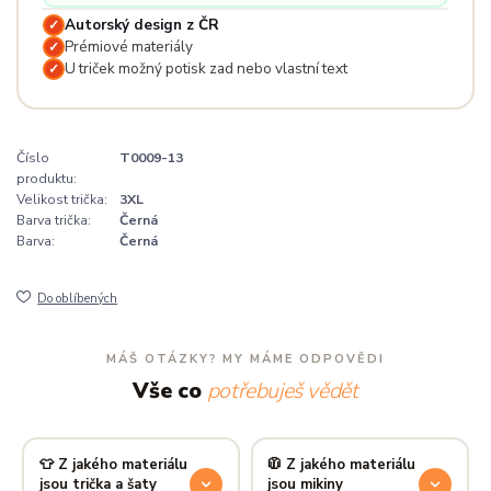
Autorský design z ČR
✓
Prémiové materiály
✓
U triček možný potisk zad nebo vlastní text
✓
Číslo
T0009-13
produktu:
Velikost trička:
3XL
Barva trička:
Černá
Barva:
Černá
Do oblíbených
MÁŠ OTÁZKY? MY MÁME ODPOVĚDI
Vše co
potřebuješ vědět
👕 Z jakého materiálu
🧥 Z jakého materiálu
jsou trička a šaty
jsou mikiny