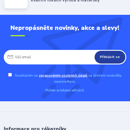
Kvalitní lokální výroba a materiály
Nepropásněte novinky, akce a slevy!
Přihlásit se
Souhlasím se
zpracováním osobních údajů
za účelem rozesílky
newsletteru.
Můžete se kdykoli odhlásit.
Informace pro zákazníky