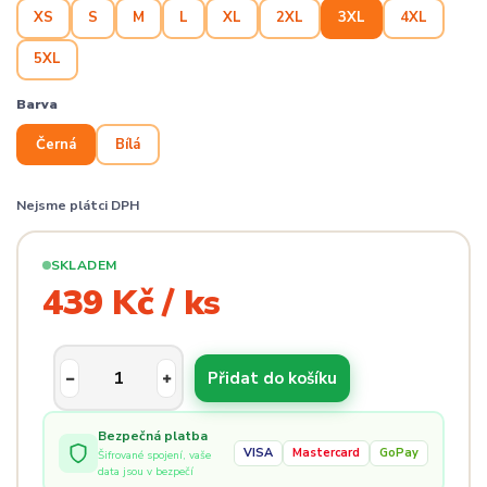
XS
S
M
L
XL
2XL
3XL
4XL
5XL
Barva
Černá
Bílá
Nejsme plátci DPH
SKLADEM
439 Kč / ks
Přidat do košíku
Bezpečná platba
VISA
Mastercard
GoPay
Šifrované spojení, vaše
data jsou v bezpečí