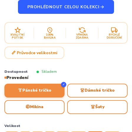
PROHLÉDNOUT CELOU KOLEKCI
KVALITNÍ
100%
VÝMĚNA
RYCHLÉ
POTISK
BAVLNA
ZDARMA
DORUČENÍ
📏 Průvodce velikostmi
Dostupnost
Skladem
Provedení
✓
👔
👗
Pánské tričko
Dámské tričko
🧥
👗
Mikina
Šaty
Velikost