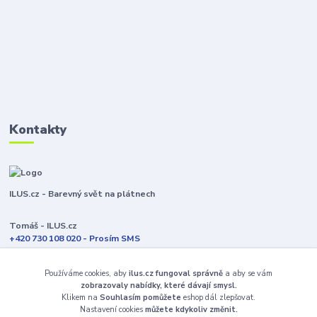
Kontakty
ILUS.cz - Barevný svět na plátnech
Tomáš - ILUS.cz
+420 730 108 020 - Prosím SMS
Jsme většinu času ve výrobě
Používáme cookies, aby
ilus.cz fungoval správně
a aby se vám
info@ilus.cz
zobrazovaly nabídky, které dávají smysl.
Klikem na
Souhlasím pomůžete
eshop dál zlepšovat.
Nastavení cookies
můžete kdykoliv změnit.