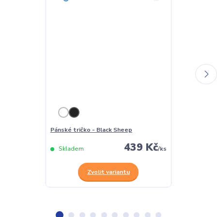
Pánské tričko - Black Sheep
Dámské tričko
439 Kč
Skladem
/
ks
Skladem
Zvolit variantu
Z