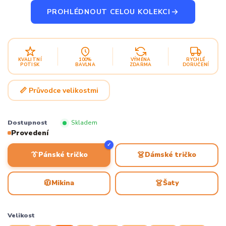
PROHLÉDNOUT CELOU KOLEKCI
KVALITNÍ
100%
VÝMĚNA
RYCHLÉ
POTISK
BAVLNA
ZDARMA
DORUČENÍ
📏 Průvodce velikostmi
Dostupnost
Skladem
Provedení
✓
👔
👗
Pánské tričko
Dámské tričko
🧥
👗
Mikina
Šaty
Velikost