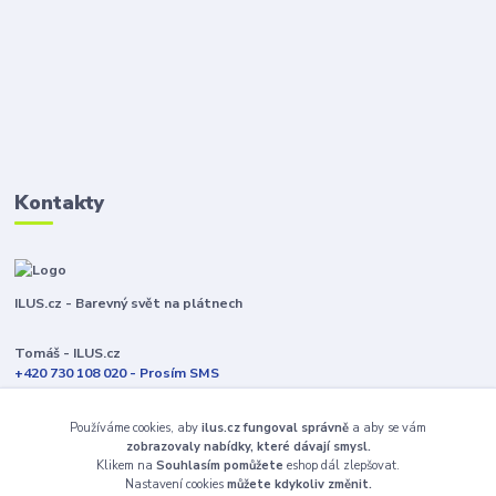
Kontakty
ILUS.cz - Barevný svět na plátnech
Tomáš - ILUS.cz
+420 730 108 020 - Prosím SMS
Jsme většinu času ve výrobě
Používáme cookies, aby
ilus.cz fungoval správně
a aby se vám
info@ilus.cz
zobrazovaly nabídky, které dávají smysl.
Klikem na
Souhlasím pomůžete
eshop dál zlepšovat.
Nastavení cookies
můžete kdykoliv změnit.