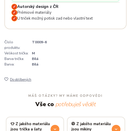
Autorský design z ČR
✓
Prémiové materiály
✓
U triček možný potisk zad nebo vlastní text
✓
Číslo
T0009-6
produktu:
Velikost trička:
M
Barva trička:
Bílá
Barva:
Bílá
Do oblíbených
MÁŠ OTÁZKY? MY MÁME ODPOVĚDI
Vše co
potřebuješ vědět
👕 Z jakého materiálu
🧥 Z jakého materiálu
jsou trička a šaty
jsou mikiny