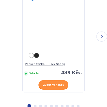
Pánské tričko - Black Sheep
Dámské tričko
439 Kč
Skladem
/
ks
Skladem
Zvolit variantu
Z