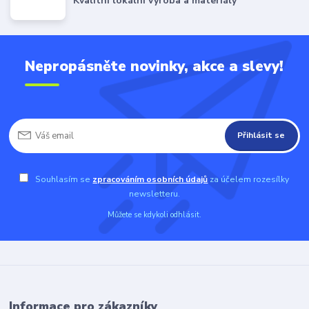
Kvalitní lokální výroba a materiály
Nepropásněte novinky, akce a slevy!
Přihlásit se
Souhlasím se
zpracováním osobních údajů
za účelem rozesílky
newsletteru.
Můžete se kdykoli odhlásit.
Informace pro zákazníky