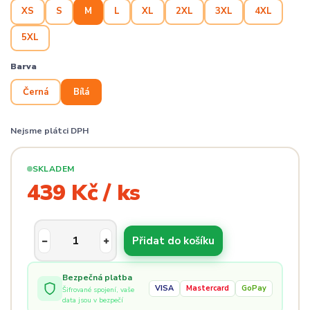
XS
S
M
L
XL
2XL
3XL
4XL
5XL
Barva
Černá
Bílá
Nejsme plátci DPH
SKLADEM
439 Kč / ks
Přidat do košíku
Bezpečná platba
VISA
Mastercard
GoPay
Šifrované spojení, vaše
data jsou v bezpečí