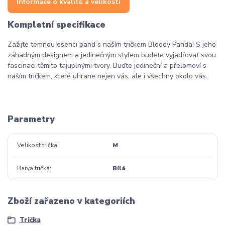
Informace o kvalitě a velikosti
Kompletní specifikace
Zažijte temnou esenci pand s naším tričkem Bloody Panda! S jeho
záhadným designem a jedinečným stylem budete vyjadřovat svou
fascinaci těmito tajuplnými tvory. Buďte jedineční a přelomoví s
naším tričkem, které uhrane nejen vás, ale i všechny okolo vás.
Parametry
Velikost trička
M
Barva trička
Bílá
Zboží zařazeno v kategoriích
Trička