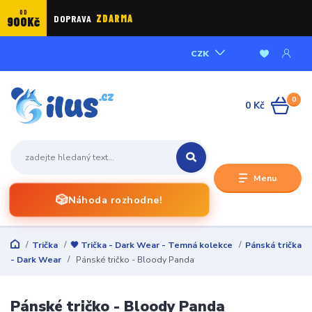
OD
DOPRAVA
ZDARMA
900Kč
CZK
0
0 Kč
Menu
🎲
Náhoda rozhodne!
Trička
🖤 Trička - Dark Wear - Temná kolekce
Pánská trička
- Dark Wear
Pánské tričko - Bloody Panda
Pánské tričko - Bloody Panda