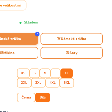
e velikostmi
Skladem
✓
👗
ánské tričko
Dámské tričko
🧥
👗
Mikina
Šaty
XS
S
M
L
XL
2XL
3XL
4XL
5XL
Černá
Bílá