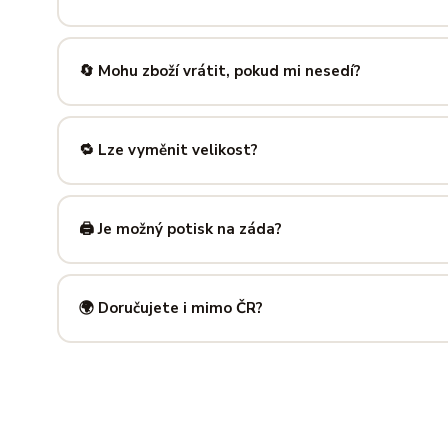
Nabízíme velikosti XS až 5XL, takže si vybere opravdu každ
výše — najdeš tam přesné míry v cm a výběr velikosti bud
🔄 Mohu zboží vrátit, pokud mi nesedí?
Samozřejmě. Máš plných
14 dní na vrácení
bez udání dův
info@ilus.cz
a vše vyřídíme rychle a bez komplikací.
🔁 Lze vyměnit velikost?
Standardně výměnu nenabízíme, ale víme, že se to stane 
info@ilus.cz
. Většinou společně najdeme řešení, které vás
🖨️ Je možný potisk na záda?
Ano! Potisk zad je možný u většiny našich produktů — skvě
kousky. Napiš nám předem na
info@ilus.cz
a domluvíme s
🌍 Doručujete i mimo ČR?
Standardně doručujeme do
České republiky a Slovensk
mnoha dalších zemí doručujeme po předchozí domluvě.