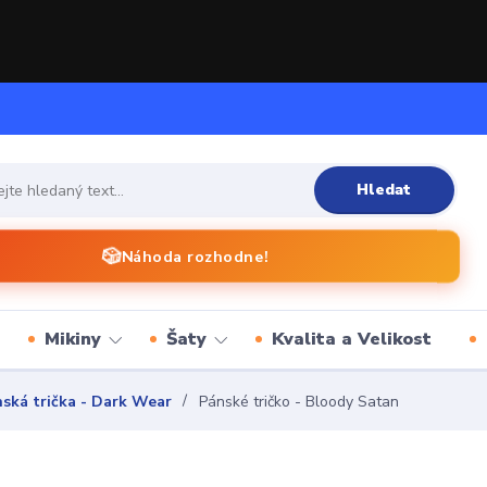
Hledat
🎲
Náhoda rozhodne!
Mikiny
Šaty
Kvalita a Velikost
ská trička - Dark Wear
Pánské tričko - Bloody Satan