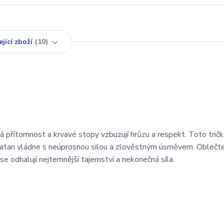
jící zboží
10
á přítomnost a krvavé stopy vzbuzují hrůzu a respekt. Toto trič
 Satan vládne s neúprosnou silou a zlověstným úsměvem. Oblečt
se odhalují nejtemnější tajemství a nekonečná síla.