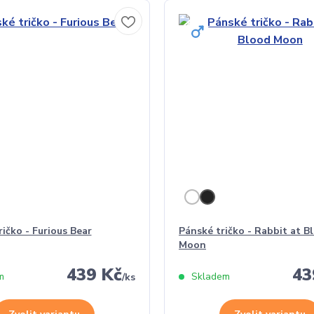
ičko - Furious Bear
Pánské tričko - Rabbit at B
Moon
439 Kč
43
m
Skladem
/
ks