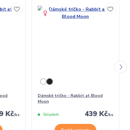
lood
Dámské tričko - Rabbit at Blood
Moon
9 Kč
439 Kč
Skladem
/
ks
/
ks