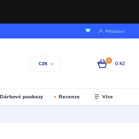
Přihlášení
0
0 Kč
CZK
Více
Dárkové poukazy
Recenze