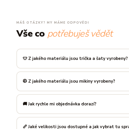
MÁŠ OTÁZKY? MY MÁME ODPOVĚDI
Vše co
potřebuješ vědět
👕 Z jakého materiálu jsou trička a šaty vyrobeny?
Používáme prémiovou 100% bavlnu — měkkou na dotek, pr
zachová tvar i barvu i po desítkách praní. Kvalita, kterou p
🧥 Z jakého materiálu jsou mikiny vyrobeny?
Mikiny šijeme ze směsi
80 % bavlny a 20 % polyesteru
— 
prodyšná kombinace, která si dlouho drží tvar i po opakov
🚚 Jak rychle mi objednávka dorazí?
Mimo sezónu balíme a odesíláme do 3 pracovních dní. Do
poštu trvá obvykle 1–3 pracovní dny — zboží tak můžeš mít
📏 Jaké velikosti jsou dostupné a jak vybrat tu sp