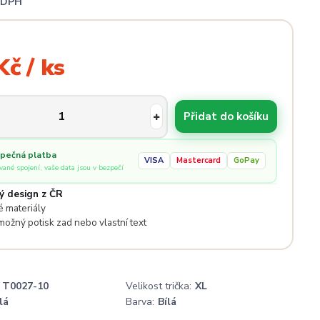
i DPH
Kč / ks
Přidat do košíku
pečná platba
VISA
Mastercard
GoPay
ované spojení, vaše data jsou v bezpečí
ý design z ČR
 materiály
 možný potisk zad nebo vlastní text
T0027-10
Velikost trička:
XL
lá
Barva:
Bílá