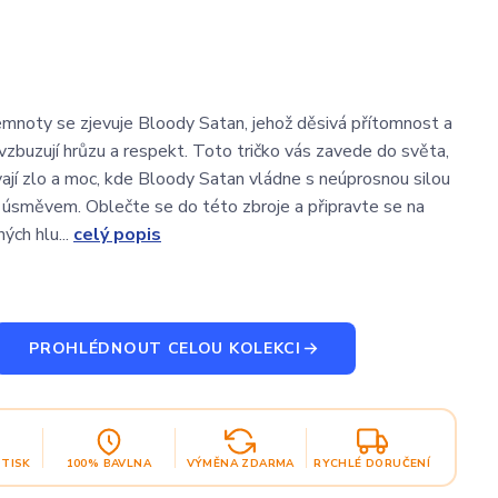
emnoty se zjevuje Bloody Satan, jehož děsivá přítomnost a
vzbuzují hrůzu a respekt. Toto tričko vás zavede do světa,
ají zlo a moc, kde Bloody Satan vládne s neúprosnou silou
úsměvem. Oblečte se do této zbroje a připravte se na
ých hlu...
celý popis
PROHLÉDNOUT CELOU KOLEKCI
OTISK
100% BAVLNA
VÝMĚNA ZDARMA
RYCHLÉ DORUČENÍ