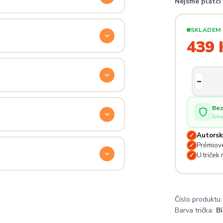
Nejsme plátc
ý. Klikni na
Průvodce velikostmi
e hračka.
SKLADEM
439 
odu. Stačí nás kontaktovat na
— proto se nebojte napsat na
 potěší.
Bez
Šifr
Autorsk
✓
lé pro originální dárky nebo párové
Prémiové
✓
e na detailech.
U triček
✓
a
. Jsi odjinud? Napiš nám — do
Číslo produktu:
Barva trička:
Bí