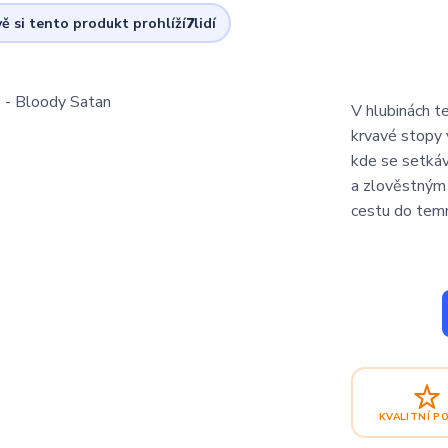
ě si tento produkt prohlíží
7
lidí
V hlubinách t
krvavé stopy 
kde se setkáv
a zlověstným 
cestu do temn
KVALITNÍ P