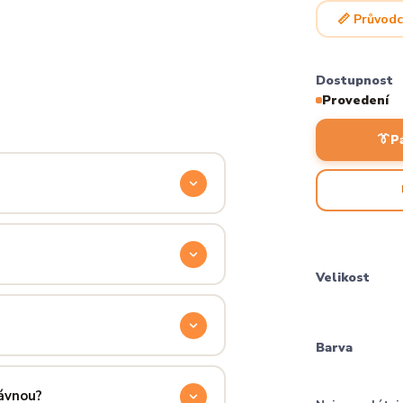
📏 Průvodc
Dostupnost
Provedení
👔
P
odyšnou a odolnou. Produkt si
ocítíš hned při prvním oblečení.
Velikost
příjemně hřejivá, pevná a zároveň
aném praní.
Barva
ručení přes PPL, GLS nebo Českou
 u sebe už za pár dní.
rávnou?