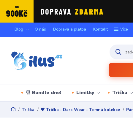
OD
DOPRAVA
ZDARMA
900Kč
Blog
O nás
Doprava a platba
Kontakt
Více
⏰ Bundle dne!
Limitky
Trička
Trička
🖤 Trička - Dark Wear - Temná kolekce
Pán