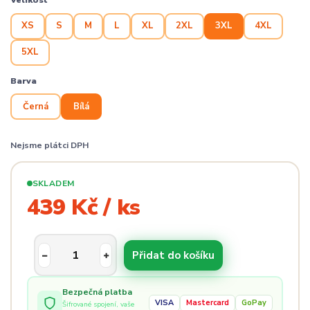
Velikost
XS
S
M
L
XL
2XL
3XL
4XL
5XL
Barva
Černá
Bílá
Nejsme plátci DPH
SKLADEM
439 Kč / ks
Přidat do košíku
Bezpečná platba
VISA
Mastercard
GoPay
Šifrované spojení, vaše