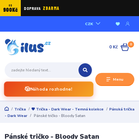
OD
DOPRAVA
ZDARMA
900Kč
CZK
0
0 Kč
Menu
🎲
Náhoda rozhodne!
Trička
🖤 Trička - Dark Wear - Temná kolekce
Pánská trička
- Dark Wear
Pánské tričko - Bloody Satan
Pánské tričko - Bloody Satan