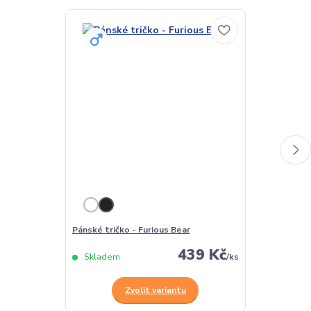
Pánské tričko - Furious Bear
Dámské tričko
439 Kč
Skladem
/
ks
Skladem
Zvolit variantu
Z