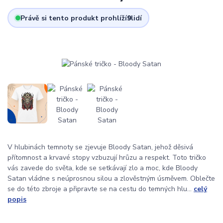
Právě si tento produkt prohlíží
9
lidí
V hlubinách temnoty se zjevuje Bloody Satan, jehož děsivá
přítomnost a krvavé stopy vzbuzují hrůzu a respekt. Toto tričko
vás zavede do světa, kde se setkávají zlo a moc, kde Bloody
Satan vládne s neúprosnou silou a zlověstným úsměvem. Oblečte
se do této zbroje a připravte se na cestu do temných hlu...
celý
popis