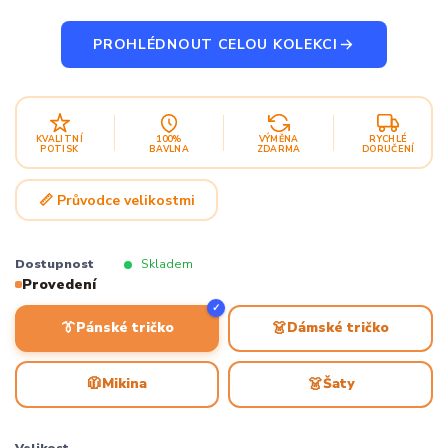
PROHLÉDNOUT CELOU KOLEKCI
KVALITNÍ
100%
VÝMĚNA
RYCHLÉ
POTISK
BAVLNA
ZDARMA
DORUČENÍ
📏 Průvodce velikostmi
Dostupnost
Skladem
Provedení
✓
👔
👗
Pánské tričko
Dámské tričko
🧥
👗
Mikina
Šaty