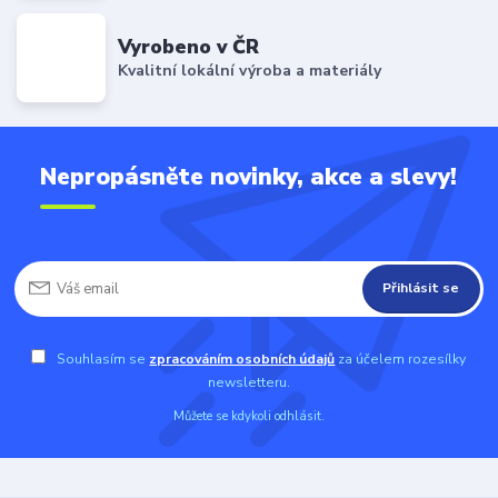
Vyrobeno v ČR
Kvalitní lokální výroba a materiály
Nepropásněte novinky, akce a slevy!
Přihlásit se
Souhlasím se
zpracováním osobních údajů
za účelem rozesílky
newsletteru.
Můžete se kdykoli odhlásit.