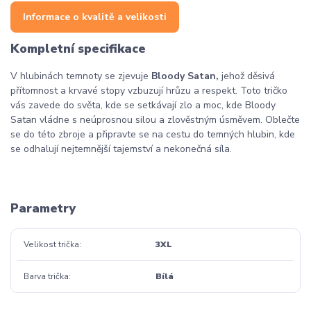
Informace o kvalitě a velikosti
Kompletní specifikace
V hlubinách temnoty se zjevuje
Bloody Satan,
jehož děsivá
přítomnost a krvavé stopy vzbuzují hrůzu a respekt. Toto tričko
vás zavede do světa, kde se setkávají zlo a moc, kde Bloody
Satan vládne s neúprosnou silou a zlověstným úsměvem. Oblečte
se do této zbroje a připravte se na cestu do temných hlubin, kde
se odhalují nejtemnější tajemství a nekonečná síla.
Parametry
Velikost trička
3XL
Barva trička
Bílá