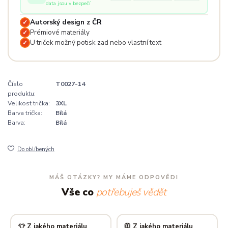
data jsou v bezpečí
Autorský design z ČR
✓
Prémiové materiály
✓
U triček možný potisk zad nebo vlastní text
✓
Číslo
T0027-14
produktu:
Velikost trička:
3XL
Barva trička:
Bílá
Barva:
Bílá
Do oblíbených
MÁŠ OTÁZKY? MY MÁME ODPOVĚDI
Vše co
potřebuješ vědět
👕 Z jakého materiálu
🧥 Z jakého materiálu