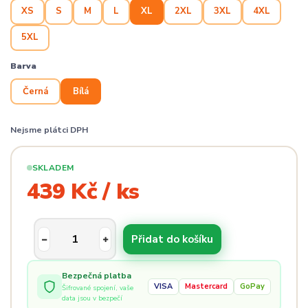
XS
S
M
L
XL
2XL
3XL
4XL
5XL
Barva
Černá
Bílá
Nejsme plátci DPH
SKLADEM
439 Kč / ks
Přidat do košíku
Bezpečná platba
VISA
Mastercard
GoPay
Šifrované spojení, vaše
data jsou v bezpečí