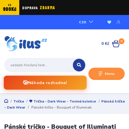
OD
DOPRAVA
ZDARMA
900Kč
CZK
0
0 Kč
Menu
🎲
Náhoda rozhodne!
Trička
🖤 Trička - Dark Wear - Temná kolekce
Pánská trička
- Dark Wear
Pánské tričko - Bouquet of Illuminati
Pánské tričko - Bouquet of Illuminati