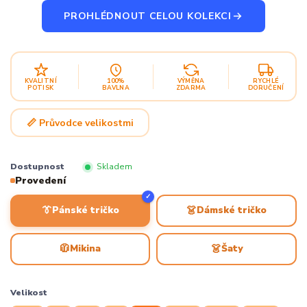
PROHLÉDNOUT CELOU KOLEKCI
KVALITNÍ
100%
VÝMĚNA
RYCHLÉ
POTISK
BAVLNA
ZDARMA
DORUČENÍ
📏 Průvodce velikostmi
Dostupnost
Skladem
Provedení
✓
👔
👗
Pánské tričko
Dámské tričko
🧥
👗
Mikina
Šaty
Velikost