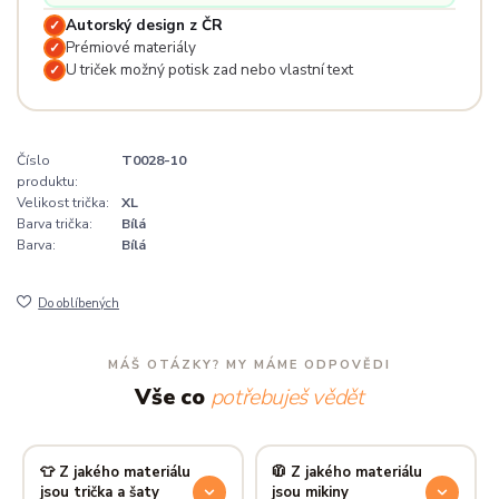
Autorský design z ČR
✓
Prémiové materiály
✓
U triček možný potisk zad nebo vlastní text
✓
Číslo
T0028-10
produktu:
Velikost trička:
XL
Barva trička:
Bílá
Barva:
Bílá
Do oblíbených
MÁŠ OTÁZKY? MY MÁME ODPOVĚDI
Vše co
potřebuješ vědět
👕 Z jakého materiálu
🧥 Z jakého materiálu
jsou trička a šaty
jsou mikiny