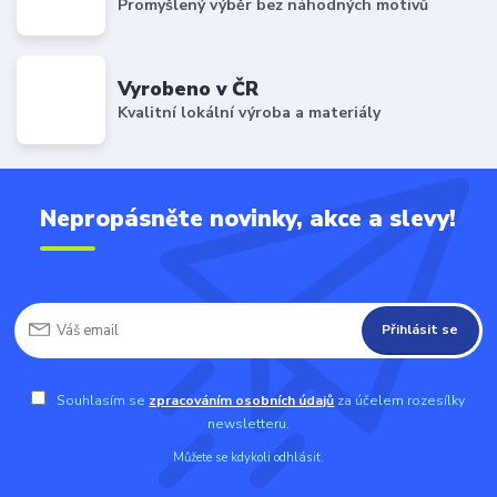
Promyšlený výběr bez náhodných motivů
Vyrobeno v ČR
Kvalitní lokální výroba a materiály
Nepropásněte novinky, akce a slevy!
Přihlásit se
Souhlasím se
zpracováním osobních údajů
za účelem rozesílky
newsletteru.
Můžete se kdykoli odhlásit.