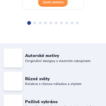
Zvolit variantu
Z
Autorské motivy
Originální designy s vlastním rukopisem
Různé světy
Kolekce s různou náladou a stylem
Pečlivě vybráno