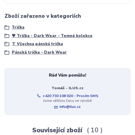
Zboží zařazeno v kategoriích
Trička
🖤 Trička - Dark Wear - Temná kolekce
👔 Všechna pánská trička
Pánská trička - Dark Wear
Rád Vám pomůžu!
Tomáš - ILUS.cz
+420 730 108 020 - Prosím SMS
Jsme většinu času ve výrobě
info@ilus.cz
Související zboží
10