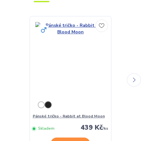
Pánské tričko - Rabbit at Blood Moon
Dámské tričk
439 Kč
Skladem
/
ks
Skladem