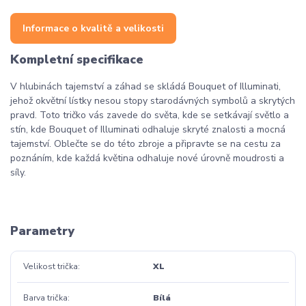
Informace o kvalitě a velikosti
Kompletní specifikace
V hlubinách tajemství a záhad se skládá Bouquet of Illuminati,
jehož okvětní lístky nesou stopy starodávných symbolů a skrytých
pravd. Toto tričko vás zavede do světa, kde se setkávají světlo a
stín, kde Bouquet of Illuminati odhaluje skryté znalosti a mocná
tajemství. Oblečte se do této zbroje a připravte se na cestu za
poznáním, kde každá květina odhaluje nové úrovně moudrosti a
síly.
Parametry
Velikost trička
XL
Barva trička
Bílá