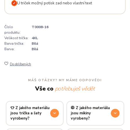
U triček možný potisk zad nebo vlastní text
✓
Číslo
T0008-16
produktu:
Velikost trička:
4XL
Barva trička:
Bílá
Barva:
Bílá
Do oblíbených
MÁŠ OTÁZKY? MY MÁME ODPOVĚDI
Vše co
potřebuješ vědět
👕 Z jakého materiálu
🧥 Z jakého materiálu
jsou trička a šaty
jsou mikiny
vyrobeny?
vyrobeny?
Používáme prémiovou 100%
Mikiny šijeme ze směsi
80 %