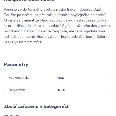
Ponořte se do temného světa s naším tričkem Colored Bull!
Toužíte po něčem, co překračuje hranice obyčejného oblečení?
Chcete se vymanit ze stínu a projevit svou nezkrotnou sílu? Pak
je toto tričko přesně to, co hledáte! S jeho dráždivým designem a
pronikavými barvami nejenže zaujmete, ale také vyjádříte svou
jedinečnost naplno. Buďte výrazní, buďte odvážní, buďte Colored
Bull! Býk na tvém tričku.
Parametry
Velikost trička
4XL
Barva trička
Bílá
Zboží zařazeno v kategoriích