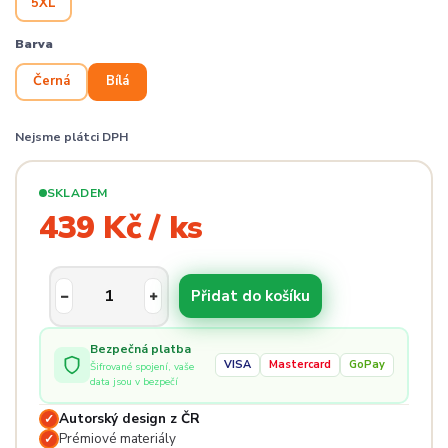
5XL
Barva
Černá
Bílá
Nejsme plátci DPH
SKLADEM
439 Kč / ks
Přidat do košíku
Bezpečná platba
VISA
Mastercard
GoPay
Šifrované spojení, vaše
data jsou v bezpečí
Autorský design z ČR
✓
Prémiové materiály
✓