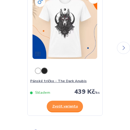
Pánské tričko - The Dark Anubis
Dámské tričko
439 Kč
Skladem
/
ks
Skladem
Zvolit variantu
Z