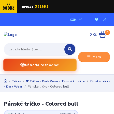
OD
DOPRAVA
ZDARMA
900Kč
CZK
0
0 Kč
Menu
🎲
Náhoda rozhodne!
Trička
🖤 Trička - Dark Wear - Temná kolekce
Pánská trička
- Dark Wear
Pánské tričko - Colored bull
Pánské tričko - Colored bull