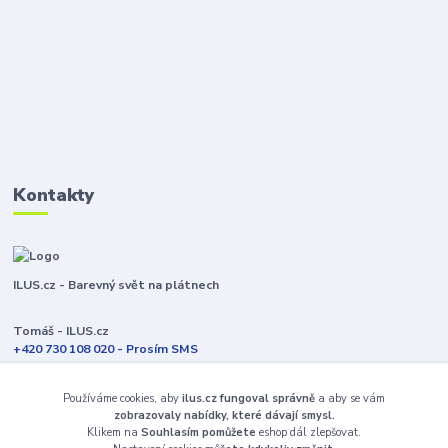
Kontakty
ILUS.cz - Barevný svět na plátnech
Tomáš - ILUS.cz
+420 730 108 020 - Prosím SMS
Jsme většinu času ve výrobě
Používáme cookies, aby
ilus.cz fungoval správně
a aby se vám
info@ilus.cz
zobrazovaly nabídky, které dávají smysl.
Klikem na
Souhlasím pomůžete
eshop dál zlepšovat.