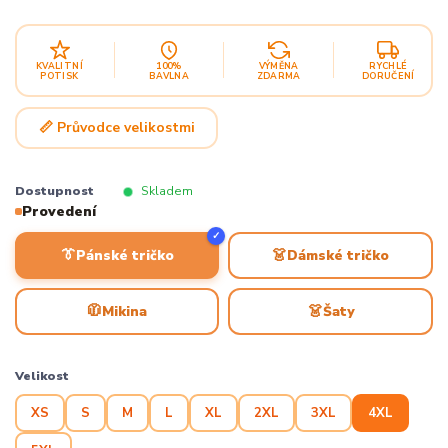
KVALITNÍ
100%
VÝMĚNA
RYCHLÉ
POTISK
BAVLNA
ZDARMA
DORUČENÍ
📏 Průvodce velikostmi
Dostupnost
Skladem
Provedení
✓
👔
👗
Pánské tričko
Dámské tričko
🧥
👗
Mikina
Šaty
Velikost
XS
S
M
L
XL
2XL
3XL
4XL