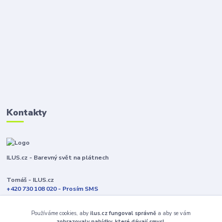
Kontakty
ILUS.cz - Barevný svět na plátnech
Tomáš - ILUS.cz
+420 730 108 020 - Prosím SMS
Jsme většinu času ve výrobě
Používáme cookies, aby
ilus.cz fungoval správně
a aby se vám
info@ilus.cz
zobrazovaly nabídky, které dávají smysl.