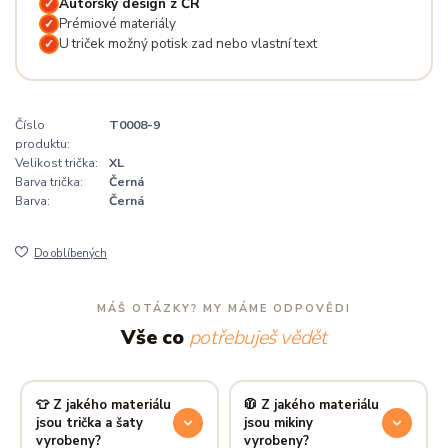
Autorský design z ČR
✓
Prémiové materiály
✓
U triček možný potisk zad nebo vlastní text
✓
Číslo
T0008-9
produktu:
Velikost trička:
XL
Barva trička:
Černá
Barva:
Černá
Do oblíbených
MÁŠ OTÁZKY? MY MÁME ODPOVĚDI
Vše co
potřebuješ vědět
👕 Z jakého materiálu
🧥 Z jakého materiálu
jsou trička a šaty
jsou mikiny
vyrobeny?
vyrobeny?