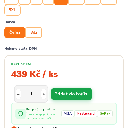
5XL
Barva
Černá
Bílá
Nejsme plátci DPH
SKLADEM
439 Kč / ks
Přidat do košíku
Bezpečná platba
VISA
Mastercard
GoPay
Šifrované spojení, vaše
data jsou v bezpečí