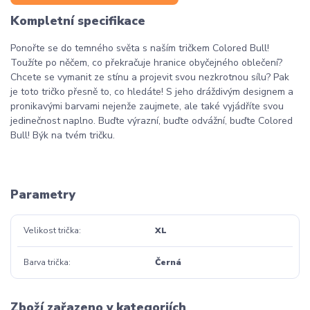
Kompletní specifikace
Ponořte se do temného světa s naším tričkem Colored Bull!
Toužíte po něčem, co překračuje hranice obyčejného oblečení?
Chcete se vymanit ze stínu a projevit svou nezkrotnou sílu? Pak
je toto tričko přesně to, co hledáte! S jeho dráždivým designem a
pronikavými barvami nejenže zaujmete, ale také vyjádříte svou
jedinečnost naplno. Buďte výrazní, buďte odvážní, buďte Colored
Bull! Býk na tvém tričku.
Parametry
Velikost trička
XL
Barva trička
Černá
Zboží zařazeno v kategoriích