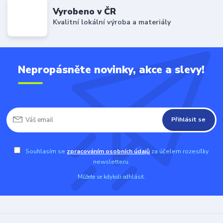
Vyrobeno v ČR
Kvalitní lokální výroba a materiály
Nepropásněte novinky, akce a slevy!
Přihlásit se
Souhlasím se
zpracováním osobních údajů
za účelem rozesílky
newsletteru.
Můžete se kdykoli odhlásit.