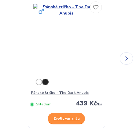
Pánské tričko - The Dark Anubis
Dámské tričko
439 Kč
Skladem
/
ks
Skladem
Zvolit variantu
Z