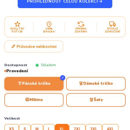
PROHLÉDNOUT CELOU KOLEKCI
KVALITNÍ
100%
VÝMĚNA
RYCHLÉ
POTISK
BAVLNA
ZDARMA
DORUČENÍ
📏 Průvodce velikostmi
Dostupnost
Skladem
Provedení
✓
👔
👗
Pánské tričko
Dámské tričko
🧥
👗
Mikina
Šaty
Velikost
XS
S
M
L
XL
2XL
3XL
4XL