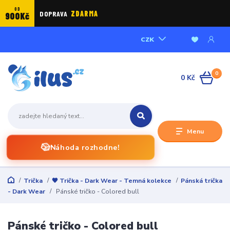
OD
DOPRAVA
ZDARMA
900Kč
CZK
0
0 Kč
Menu
🎲
Náhoda rozhodne!
Trička
🖤 Trička - Dark Wear - Temná kolekce
Pánská trička
- Dark Wear
Pánské tričko - Colored bull
Pánské tričko - Colored bull