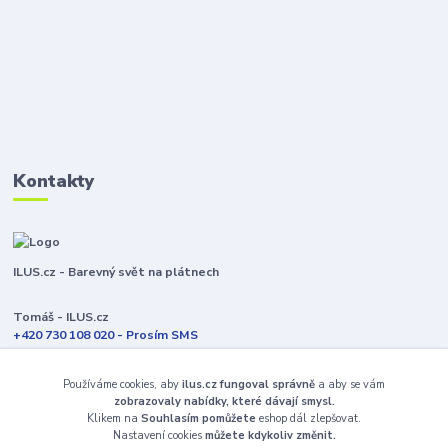
Kontakty
ILUS.cz - Barevný svět na plátnech
Tomáš - ILUS.cz
+420 730 108 020 - Prosím SMS
Jsme většinu času ve výrobě
Používáme cookies, aby
ilus.cz fungoval správně
a aby se vám
info@ilus.cz
zobrazovaly nabídky, které dávají smysl.
Klikem na
Souhlasím pomůžete
eshop dál zlepšovat.
Nastavení cookies
můžete kdykoliv změnit.