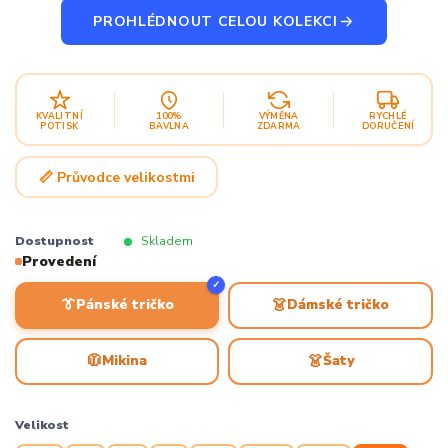
PROHLÉDNOUT CELOU KOLEKCI
KVALITNÍ
100%
VÝMĚNA
RYCHLÉ
POTISK
BAVLNA
ZDARMA
DORUČENÍ
📏 Průvodce velikostmi
Dostupnost
Skladem
Provedení
✓
👔
👗
Pánské tričko
Dámské tričko
🧥
👗
Mikina
Šaty
Velikost