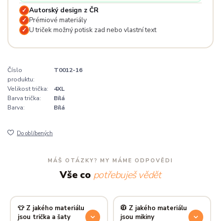
Autorský design z ČR
✓
Prémiové materiály
✓
U triček možný potisk zad nebo vlastní text
✓
Číslo
T0012-16
produktu:
Velikost trička:
4XL
Barva trička:
Bílá
Barva:
Bílá
Do oblíbených
MÁŠ OTÁZKY? MY MÁME ODPOVĚDI
Vše co
potřebuješ vědět
👕 Z jakého materiálu
🧥 Z jakého materiálu
jsou trička a šaty
jsou mikiny