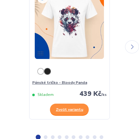
Pánské tričko - Bloody Panda
Dámské tričk
439 Kč
Skladem
/
ks
Skladem
Zvolit variantu
Z