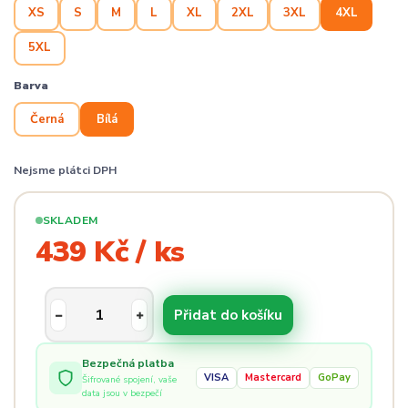
XS
S
M
L
XL
2XL
3XL
4XL
5XL
Barva
Černá
Bílá
Nejsme plátci DPH
SKLADEM
439 Kč / ks
Přidat do košíku
Bezpečná platba
VISA
Mastercard
GoPay
Šifrované spojení, vaše
data jsou v bezpečí