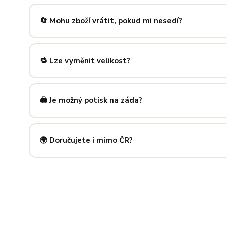
Nabízíme velikosti XS až 5XL, takže si vybere opravdu každ
výše — najdeš tam přesné míry v cm a výběr velikosti bud
🔄 Mohu zboží vrátit, pokud mi nesedí?
Samozřejmě. Máš plných
14 dní na vrácení
bez udání dův
info@ilus.cz
a vše vyřídíme rychle a bez komplikací.
🔁 Lze vyměnit velikost?
Standardně výměnu nenabízíme, ale víme, že se to stane 
info@ilus.cz
. Většinou společně najdeme řešení, které vás
🖨️ Je možný potisk na záda?
Ano! Potisk zad je možný u většiny našich produktů — skvě
kousky. Napiš nám předem na
info@ilus.cz
a domluvíme s
🌍 Doručujete i mimo ČR?
Standardně doručujeme do
České republiky a Slovensk
mnoha dalších zemí doručujeme po předchozí domluvě.