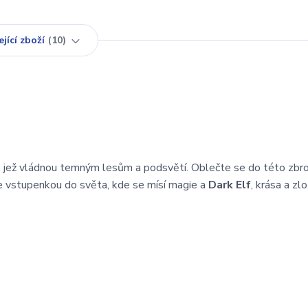
jící zboží
10
sti, jež vládnou temným lesům a podsvětí. Oblečte se do této zbr
je vstupenkou do světa, kde se mísí magie a
Dark Elf
, krása a zlo