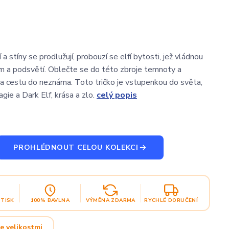
a stíny se prodlužují, probouzí se elfí bytosti, jež vládnou
 a podsvětí. Oblečte se do této zbroje temnoty a
na cestu do neznáma. Toto tričko je vstupenkou do světa,
gie a Dark Elf, krása a zlo.
celý popis
PROHLÉDNOUT CELOU KOLEKCI
OTISK
100% BAVLNA
VÝMĚNA ZDARMA
RYCHLÉ DORUČENÍ
e velikostmi