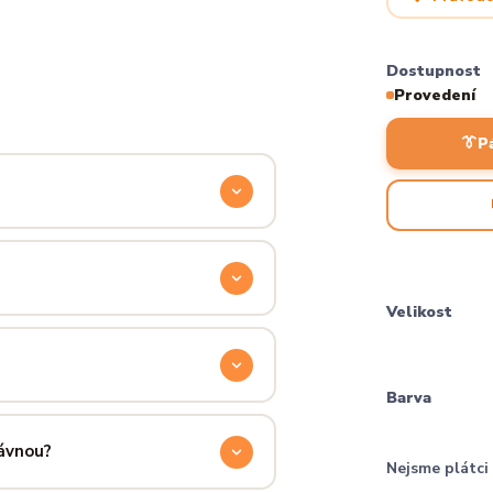
Dostupnost
Provedení
👔
P
odyšnou a odolnou. Produkt si
ocítíš hned při prvním oblečení.
Velikost
příjemně hřejivá, pevná a zároveň
aném praní.
Barva
ručení přes PPL, GLS nebo Českou
 u sebe už za pár dní.
rávnou?
Nejsme plátc