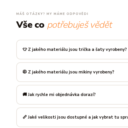
MÁŠ OTÁZKY? MY MÁME ODPOVĚDI
Vše co
potřebuješ vědět
👕 Z jakého materiálu jsou trička a šaty vyrobeny?
Používáme prémiovou 100% bavlnu — měkkou na dotek, pr
zachová tvar i barvu i po desítkách praní. Kvalita, kterou p
🧥 Z jakého materiálu jsou mikiny vyrobeny?
Mikiny šijeme ze směsi
80 % bavlny a 20 % polyesteru
— 
prodyšná kombinace, která si dlouho drží tvar i po opakov
🚚 Jak rychle mi objednávka dorazí?
Mimo sezónu balíme a odesíláme do 3 pracovních dní. Do
poštu trvá obvykle 1–3 pracovní dny — zboží tak můžeš mít
📏 Jaké velikosti jsou dostupné a jak vybrat tu sp