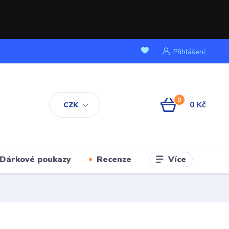
Přihlášení
0
0 Kč
CZK
Více
Dárkové poukazy
Recenze