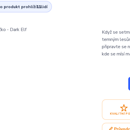
to produkt prohlíží
11
lidí
Když se setmí 
temným lesům
připravte se 
kde se mísí ma
KVALITNÍ P
📏 Průvodc