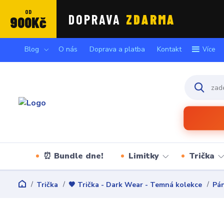
OD
DOPRAVA
ZDARMA
900Kč
Blog
O nás
Doprava a platba
Kontakt
Více
⏰ Bundle dne!
Limitky
Trička
Trička
🖤 Trička - Dark Wear - Temná kolekce
Pán