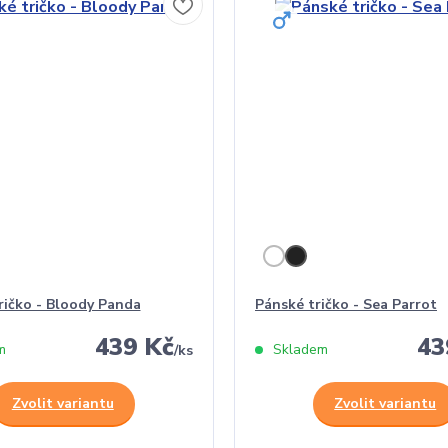
ičko - Bloody Panda
Pánské tričko - Sea Parrot
439 Kč
43
m
Skladem
/
ks
Zvolit variantu
Zvolit variantu