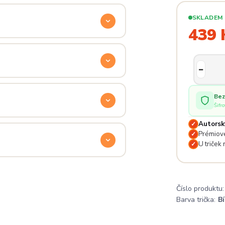
ý. Klikni na
Průvodce velikostmi
e hračka.
SKLADEM
439 
odu. Stačí nás kontaktovat na
— proto se nebojte napsat na
 potěší.
Bez
Šifr
lé pro originální dárky nebo párové
Autorsk
✓
Prémiové
e na detailech.
✓
U triček
✓
a
. Jsi odjinud? Napiš nám — do
Číslo produktu:
Barva trička:
Bí