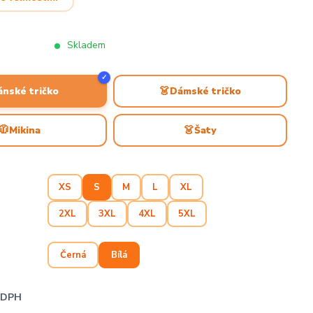
Skladem
✓
👗
ánské tričko
Dámské tričko
🧥
👗
Mikina
Šaty
XS
S
M
L
XL
2XL
3XL
4XL
5XL
Černá
Bílá
i DPH