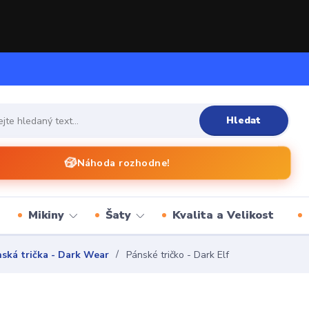
Hledat
🎲
Náhoda rozhodne!
Mikiny
Šaty
Kvalita a Velikost
ská trička - Dark Wear
Pánské tričko - Dark Elf