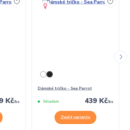
Dámské tričko - Sea Parrot
9 Kč
439 Kč
Skladem
/
ks
/
ks
Zvolit variantu