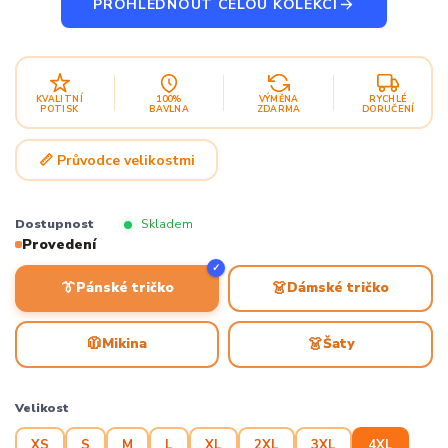
PROHLÉDNOUT CELOU KOLEKCI
KVALITNÍ
100%
VÝMĚNA
RYCHLÉ
POTISK
BAVLNA
ZDARMA
DORUČENÍ
📏 Průvodce velikostmi
Dostupnost
Skladem
Provedení
✓
👔
👗
Pánské tričko
Dámské tričko
🧥
👗
Mikina
Šaty
Velikost
XS
S
M
L
XL
2XL
3XL
4XL