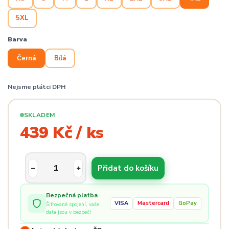
5XL
Barva
Černá
Bílá
Nejsme plátci DPH
SKLADEM
439 Kč / ks
Přidat do košíku
Bezpečná platba
VISA
Mastercard
GoPay
Šifrované spojení, vaše
data jsou v bezpečí