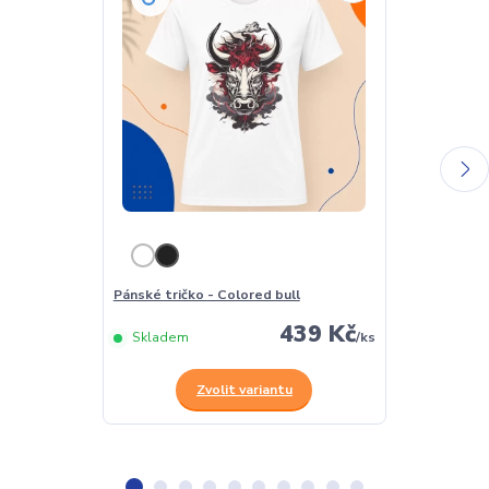
Pánské tričko - Colored bull
Dámské tričko
439 Kč
Skladem
/
ks
Skladem
Zvolit variantu
Z