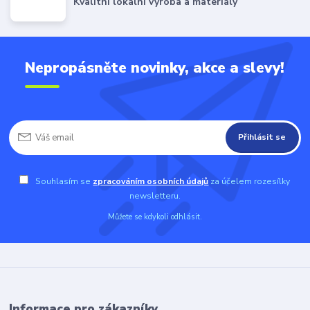
Kvalitní lokální výroba a materiály
Nepropásněte novinky, akce a slevy!
Přihlásit se
Souhlasím se
zpracováním osobních údajů
za účelem rozesílky
newsletteru.
Můžete se kdykoli odhlásit.
Informace pro zákazníky