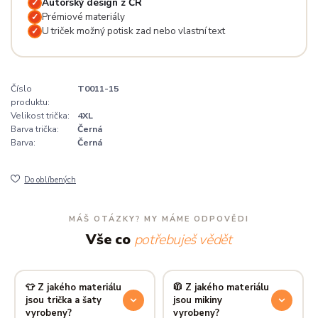
Autorský design z ČR
✓
Prémiové materiály
✓
U triček možný potisk zad nebo vlastní text
✓
Číslo
T0011-15
produktu:
Velikost trička:
4XL
Barva trička:
Černá
Barva:
Černá
Do oblíbených
MÁŠ OTÁZKY? MY MÁME ODPOVĚDI
Vše co
potřebuješ vědět
👕 Z jakého materiálu
🧥 Z jakého materiálu
jsou trička a šaty
jsou mikiny
vyrobeny?
vyrobeny?