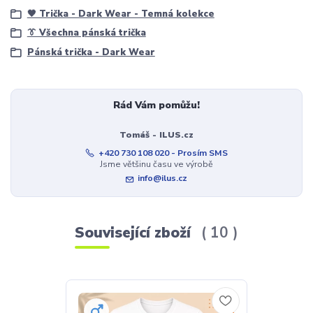
🖤 Trička - Dark Wear - Temná kolekce
👔 Všechna pánská trička
Pánská trička - Dark Wear
Rád Vám pomůžu!
Tomáš - ILUS.cz
+420 730 108 020 - Prosím SMS
Jsme většinu času ve výrobě
info@ilus.cz
Související zboží
10