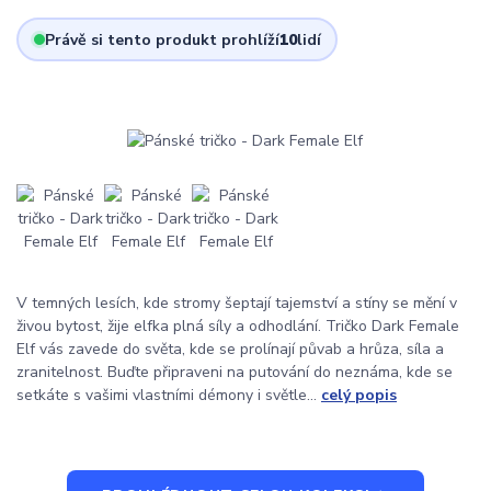
Právě si tento produkt prohlíží
10
lidí
V temných lesích, kde stromy šeptají tajemství a stíny se mění v
živou bytost, žije elfka plná síly a odhodlání. Tričko Dark Female
Elf vás zavede do světa, kde se prolínají půvab a hrůza, síla a
zranitelnost. Buďte připraveni na putování do neznáma, kde se
setkáte s vašimi vlastními démony i světle...
celý popis