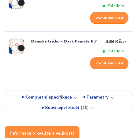
Skladem
Zvolit variantu
439 Kč
Dámské tričko - Dark Female Elf
/
ks
Skladem
Zvolit variantu
Kompletní specifikace
Parametry
Související zboží
10
Informace o kvalitě a velikosti