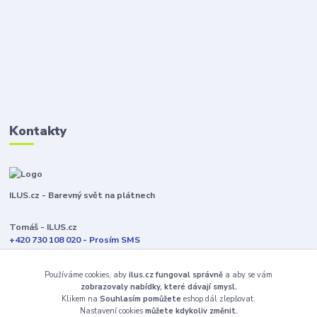
Kontakty
ILUS.cz - Barevný svět na plátnech
Tomáš - ILUS.cz
+420 730 108 020 - Prosím SMS
Jsme většinu času ve výrobě
Používáme cookies, aby
ilus.cz fungoval správně
a aby se vám
info@ilus.cz
zobrazovaly nabídky, které dávají smysl.
Klikem na
Souhlasím pomůžete
eshop dál zlepšovat.
Nastavení cookies
můžete kdykoliv změnit.