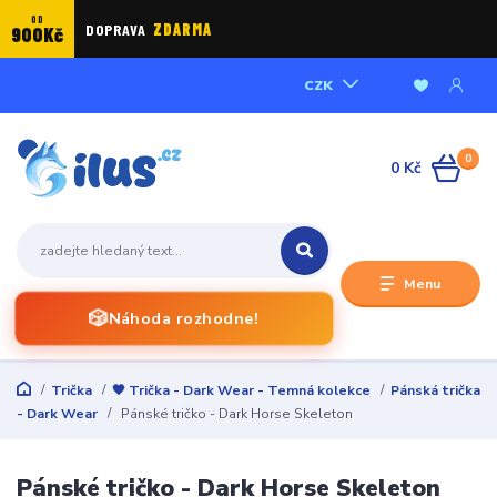
OD
DOPRAVA
ZDARMA
900Kč
CZK
0
0 Kč
Menu
🎲
Náhoda rozhodne!
Trička
🖤 Trička - Dark Wear - Temná kolekce
Pánská trička
- Dark Wear
Pánské tričko - Dark Horse Skeleton
Pánské tričko - Dark Horse Skeleton