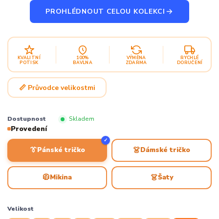
PROHLÉDNOUT CELOU KOLEKCI
KVALITNÍ
100%
VÝMĚNA
RYCHLÉ
POTISK
BAVLNA
ZDARMA
DORUČENÍ
📏 Průvodce velikostmi
Dostupnost
Skladem
Provedení
✓
👔
👗
Pánské tričko
Dámské tričko
🧥
👗
Mikina
Šaty
Velikost