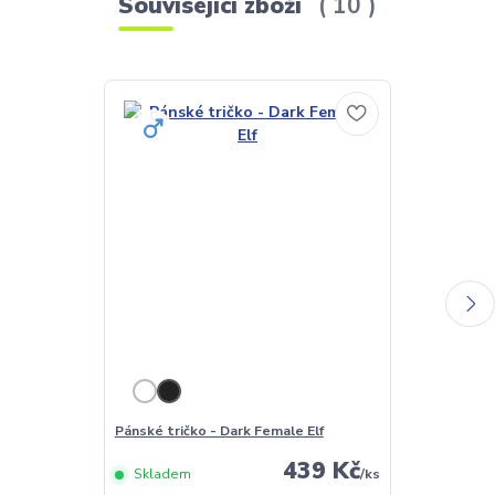
Související zboží
10
Pánské tričko - Dark Female Elf
Dámské tričko
439 Kč
Skladem
/
ks
Skladem