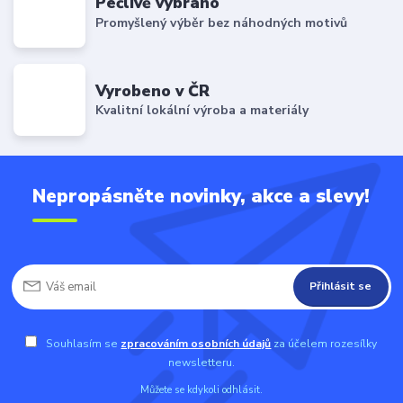
Pečlivě vybráno
Promyšlený výběr bez náhodných motivů
Vyrobeno v ČR
Kvalitní lokální výroba a materiály
Nepropásněte novinky, akce a slevy!
Přihlásit se
Souhlasím se
zpracováním osobních údajů
za účelem rozesílky
newsletteru.
Můžete se kdykoli odhlásit.