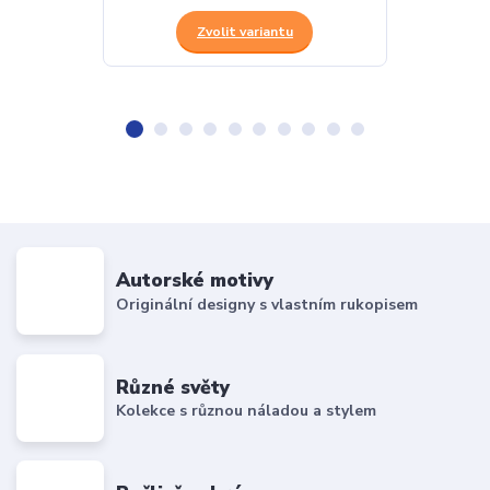
Zvolit variantu
Z
Autorské motivy
Originální designy s vlastním rukopisem
Různé světy
Kolekce s různou náladou a stylem