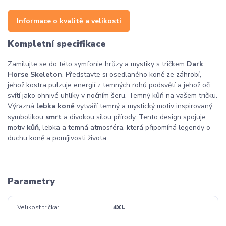
Informace o kvalitě a velikosti
Kompletní specifikace
Zamilujte se do této symfonie hrůzy a mystiky s tričkem
Dark
Horse Skeleton
. Představte si osedlaného koně ze záhrobí,
jehož kostra pulzuje energií z temných rohů podsvětí a jehož oči
svítí jako ohnivé uhlíky v nočním šeru. Temný kůň na vašem tričku.
Výrazná
lebka koně
vytváří temný a mystický motiv inspirovaný
symbolikou
smrt
a divokou silou přírody. Tento design spojuje
motiv
kůň
, lebka a temná atmosféra, která připomíná legendy o
duchu koně a pomíjivosti života.
Parametry
Velikost trička
4XL