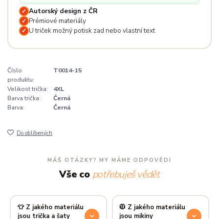
Autorský design z ČR
✓
Prémiové materiály
✓
U triček možný potisk zad nebo vlastní text
✓
Číslo
T0014-15
produktu:
Velikost trička:
4XL
Barva trička:
Černá
Barva:
Černá
Do oblíbených
MÁŠ OTÁZKY? MY MÁME ODPOVĚDI
Vše co
potřebuješ vědět
👕 Z jakého materiálu
🧥 Z jakého materiálu
jsou trička a šaty
jsou mikiny