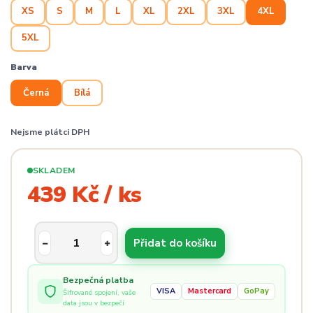
XS
S
M
L
XL
2XL
3XL
4XL
5XL
Barva
Černá
Bílá
Nejsme plátci DPH
SKLADEM
439 Kč / ks
Přidat do košíku
Bezpečná platba
VISA
Mastercard
GoPay
Šifrované spojení, vaše
data jsou v bezpečí