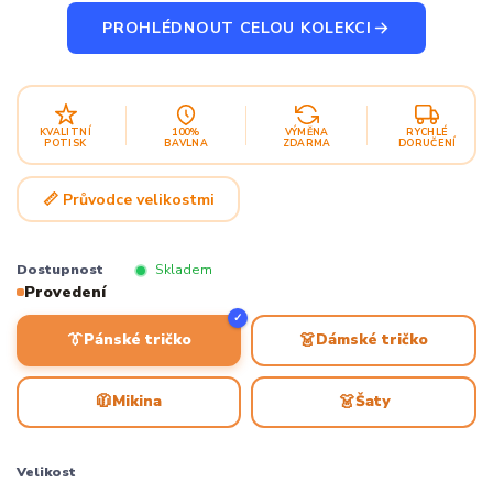
PROHLÉDNOUT CELOU KOLEKCI
KVALITNÍ
100%
VÝMĚNA
RYCHLÉ
POTISK
BAVLNA
ZDARMA
DORUČENÍ
📏 Průvodce velikostmi
Dostupnost
Skladem
Provedení
✓
👔
👗
Pánské tričko
Dámské tričko
🧥
👗
Mikina
Šaty
Velikost