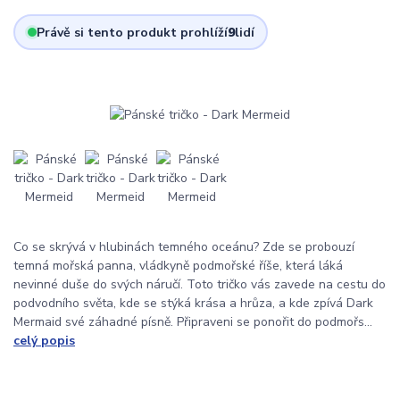
Právě si tento produkt prohlíží
9
lidí
Co se skrývá v hlubinách temného oceánu? Zde se probouzí
temná mořská panna, vládkyně podmořské říše, která láká
nevinné duše do svých náručí. Toto tričko vás zavede na cestu do
podvodního světa, kde se stýká krása a hrůza, a kde zpívá Dark
Mermaid své záhadné písně. Připraveni se ponořit do podmořs...
celý popis