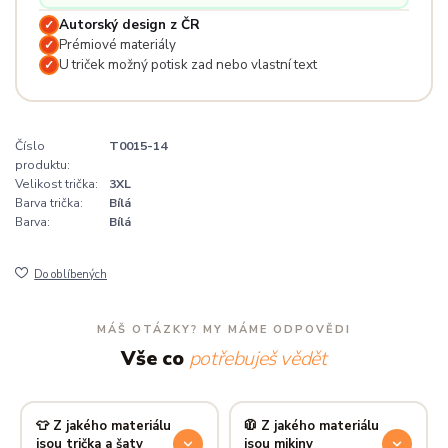
Autorský design z ČR
✓
Prémiové materiály
✓
U triček možný potisk zad nebo vlastní text
✓
Číslo
T0015-14
produktu:
Velikost trička:
3XL
Barva trička:
Bílá
Barva:
Bílá
Do oblíbených
MÁŠ OTÁZKY? MY MÁME ODPOVĚDI
Vše co
potřebuješ vědět
👕 Z jakého materiálu
🧥 Z jakého materiálu
jsou trička a šaty
jsou mikiny