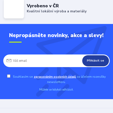
Vyrobeno v ČR
Kvalitní lokální výroba a materiály
Nepropásněte novinky, akce a slevy!
Přihlásit se
Souhlasím se
zpracováním osobních údajů
za účelem rozesílky
newsletteru.
Můžete se kdykoli odhlásit.