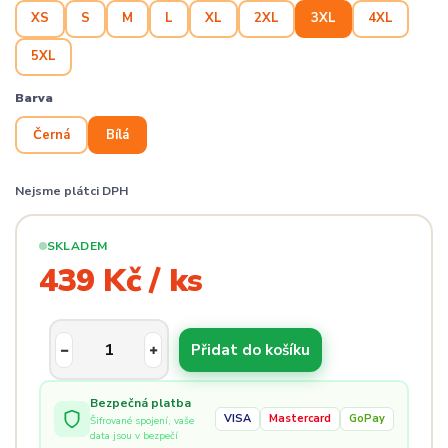
XS
S
M
L
XL
2XL
3XL
4XL
5XL
Barva
Černá
Bílá
Nejsme plátci DPH
SKLADEM
439 Kč / ks
Přidat do košíku
Bezpečná platba
VISA
Mastercard
GoPay
Šifrované spojení, vaše
data jsou v bezpečí