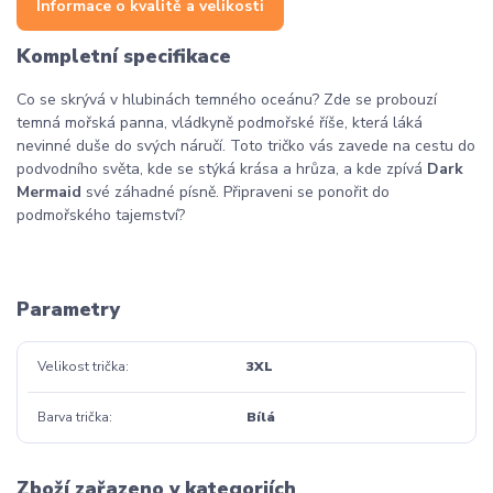
Informace o kvalitě a velikosti
Kompletní specifikace
Co se skrývá v hlubinách temného oceánu? Zde se probouzí
temná mořská panna, vládkyně podmořské říše, která láká
nevinné duše do svých náručí. Toto tričko vás zavede na cestu do
podvodního světa, kde se stýká krása a hrůza, a kde zpívá
Dark
Mermaid
své záhadné písně. Připraveni se ponořit do
podmořského tajemství?
Parametry
Velikost trička
3XL
Barva trička
Bílá
Zboží zařazeno v kategoriích