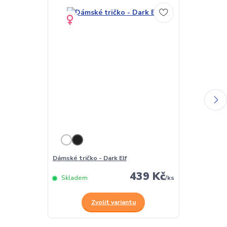
Dámské tričko - Dark Elf
Pánské tričko 
439 Kč
Skladem
/
ks
Skladem
Zvolit variantu
Z