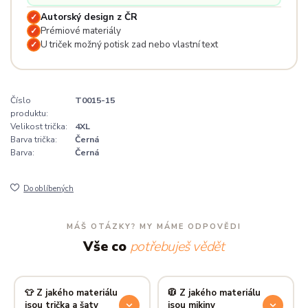
Autorský design z ČR
✓
Prémiové materiály
✓
U triček možný potisk zad nebo vlastní text
✓
Číslo
T0015-15
produktu:
Velikost trička:
4XL
Barva trička:
Černá
Barva:
Černá
Do oblíbených
MÁŠ OTÁZKY? MY MÁME ODPOVĚDI
Vše co
potřebuješ vědět
👕 Z jakého materiálu
🧥 Z jakého materiálu
jsou trička a šaty
jsou mikiny