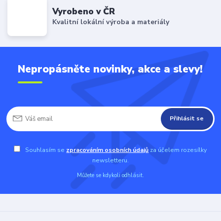
Vyrobeno v ČR
Kvalitní lokální výroba a materiály
Nepropásněte novinky, akce a slevy!
Přihlásit se
Souhlasím se
zpracováním osobních údajů
za účelem rozesílky
newsletteru.
Můžete se kdykoli odhlásit.