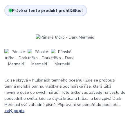
Právě si tento produkt prohlíží
9
lidí
Co se skrývá v hlubinách temného oceánu? Zde se probouzí
temná mořská panna, vládkyně podmořské říše, která láká
nevinné duše do svých náručí. Toto tričko vás zavede na cestu do
podvodního světa, kde se stýká krása a hrůza, a kde zpívá Dark
Mermaid své záhadné písně. Připraveni se ponořit do podmořs...
celý popis