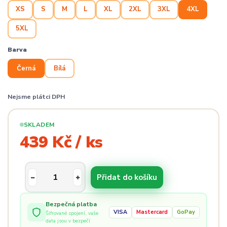
XS
S
M
L
XL
2XL
3XL
4XL
5XL
Barva
Černá
Bílá
Nejsme plátci DPH
SKLADEM
439 Kč / ks
Přidat do košíku
Bezpečná platba
VISA
Mastercard
GoPay
Šifrované spojení, vaše
data jsou v bezpečí