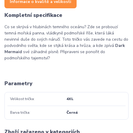
Informace o kvalitě a velikosti
Kompletní specifikace
Co se skrývá v hlubinách temného oceánu? Zde se probouzí
temná mořská panna, vládkyně podmořské říše, která láká
nevinné duše do svých náručí. Toto tričko vás zavede na cestu do
podvodního světa, kde se stýká krása a hrůza, a kde zpívá
Dark
Mermaid
své záhadné písně. Připraveni se ponořit do
podmořského tajemství?
Parametry
Velikost trička
4XL
Barva trička
Černá
Zboží zařazeno v kategoriích