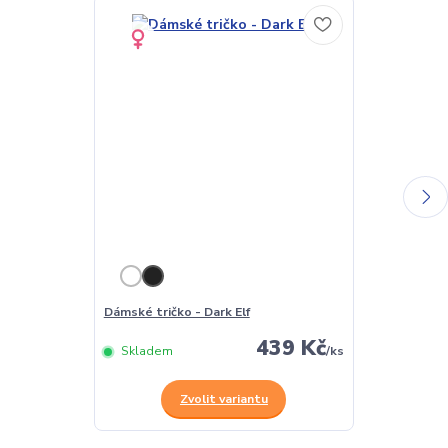
Dámské tričko - Dark Elf
Pánské tričko 
439 Kč
Skladem
/
ks
Skladem
Zvolit variantu
Z