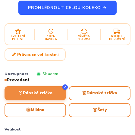
PROHLÉDNOUT CELOU KOLEKCI
KVALITNÍ
100%
VÝMĚNA
RYCHLÉ
POTISK
BAVLNA
ZDARMA
DORUČENÍ
📏 Průvodce velikostmi
Dostupnost
Skladem
Provedení
✓
👔
👗
Pánské tričko
Dámské tričko
🧥
👗
Mikina
Šaty
Velikost