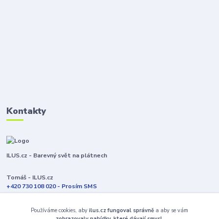
Kontakty
ILUS.cz - Barevný svět na plátnech
Tomáš - ILUS.cz
+420 730 108 020 - Prosím SMS
Jsme většinu času ve výrobě
Používáme cookies, aby
ilus.cz fungoval správně
a aby se vám
info@ilus.cz
zobrazovaly nabídky, které dávají smysl.