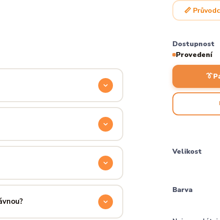
📏 Průvodc
Dostupnost
Provedení
👔
P
odyšnou a odolnou. Produkt si
ocítíš hned při prvním oblečení.
příjemně hřejivá, pevná a zároveň
Velikost
aném praní.
ručení přes PPL, GLS nebo Českou
Barva
 u sebe už za pár dní.
rávnou?