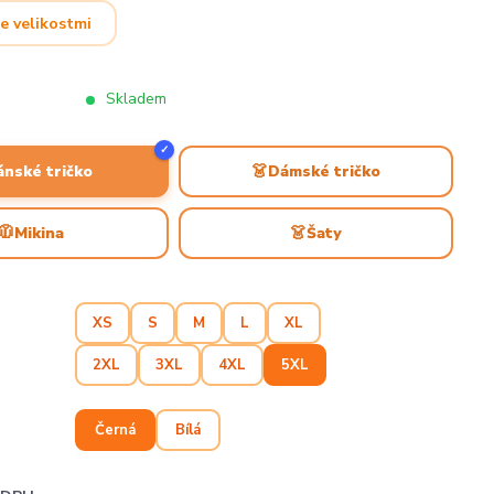
e velikostmi
Skladem
✓
👗
ánské tričko
Dámské tričko
🧥
👗
Mikina
Šaty
XS
S
M
L
XL
2XL
3XL
4XL
5XL
Černá
Bílá