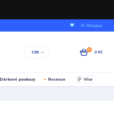
Přihlášení
0
0 Kč
CZK
Více
Dárkové poukazy
Recenze