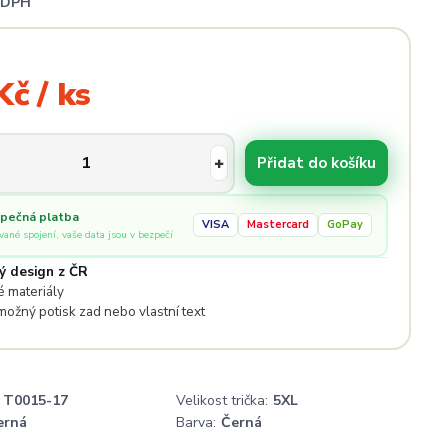
i DPH
Kč / ks
Přidat do košíku
pečná platba
VISA
Mastercard
GoPay
ované spojení, vaše data jsou v bezpečí
ý design z ČR
 materiály
 možný potisk zad nebo vlastní text
T0015-17
Velikost trička:
5XL
erná
Barva:
Černá