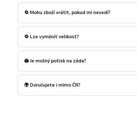
Nabízíme velikosti XS až 5XL, takže si vybere opravdu každ
výše — najdeš tam přesné míry v cm a výběr velikosti bud
🔄 Mohu zboží vrátit, pokud mi nesedí?
Samozřejmě. Máš plných
14 dní na vrácení
bez udání dův
info@ilus.cz
a vše vyřídíme rychle a bez komplikací.
🔁 Lze vyměnit velikost?
Standardně výměnu nenabízíme, ale víme, že se to stane 
info@ilus.cz
. Většinou společně najdeme řešení, které vás
🖨️ Je možný potisk na záda?
Ano! Potisk zad je možný u většiny našich produktů — skvě
kousky. Napiš nám předem na
info@ilus.cz
a domluvíme s
🌍 Doručujete i mimo ČR?
Standardně doručujeme do
České republiky a Slovensk
mnoha dalších zemí doručujeme po předchozí domluvě.