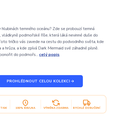
v hlubinách temného oceánu? Zde se probouzí temná
 vládkyně podmořské říše, která láká nevinné duše do
 Toto tričko vás zavede na cestu do podvodního světa, kde
a a hrůza, a kde zpívá Dark Mermaid své záhadné písně.
 ponořit do podmořs...
celý popis
PROHLÉDNOUT CELOU KOLEKCI
OTISK
100% BAVLNA
VÝMĚNA ZDARMA
RYCHLÉ DORUČENÍ