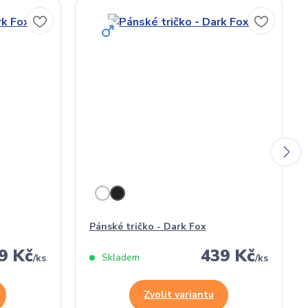
Pánské tričko - Dark Fox
9 Kč
439 Kč
Skladem
/
ks
/
ks
Zvolit variantu