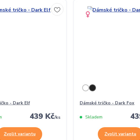
ičko - Dark Elf
Dámské tričko - Dark Fox
439 Kč
43
m
Skladem
/
ks
Zvolit variantu
Zvolit variantu