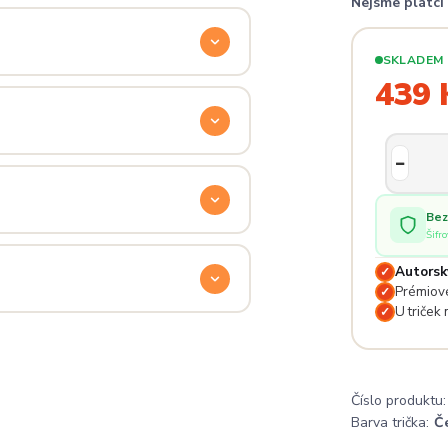
Nejsme plátc
ý. Klikni na
Průvodce velikostmi
e hračka.
SKLADEM
439 
odu. Stačí nás kontaktovat na
— proto se nebojte napsat na
 potěší.
Bez
Šifr
lé pro originální dárky nebo párové
e na detailech.
Autorsk
✓
Prémiové
✓
U triček
✓
a
. Jsi odjinud? Napiš nám — do
Číslo produktu:
Barva trička:
Č