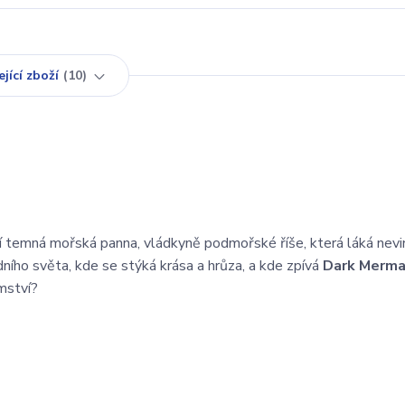
jící zboží
10
í temná mořská panna, vládkyně podmořské říše, která láká nev
ního světa, kde se stýká krása a hrůza, a kde zpívá
Dark Merma
mství?