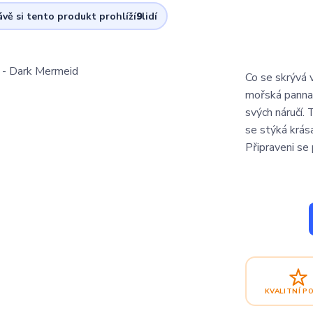
ávě si tento produkt prohlíží
9
lidí
Co se skrývá 
mořská panna,
svých náručí.
se stýká krás
Připraveni se
KVALITNÍ P