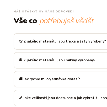
MÁŠ OTÁZKY? MY MÁME ODPOVĚDI
Vše co
potřebuješ vědět
👕 Z jakého materiálu jsou trička a šaty vyrobeny?
Používáme prémiovou 100% bavlnu — měkkou na dotek, pr
zachová tvar i barvu i po desítkách praní. Kvalita, kterou p
🧥 Z jakého materiálu jsou mikiny vyrobeny?
Mikiny šijeme ze směsi
80 % bavlny a 20 % polyesteru
— 
prodyšná kombinace, která si dlouho drží tvar i po opakov
🚚 Jak rychle mi objednávka dorazí?
Mimo sezónu balíme a odesíláme do 3 pracovních dní. Do
poštu trvá obvykle 1–3 pracovní dny — zboží tak můžeš mít
📏 Jaké velikosti jsou dostupné a jak vybrat tu sp