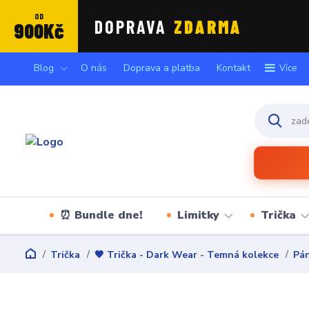
OD
DOPRAVA
ZDARMA
900Kč
Blog
O nás
Doprava a platba
Kontakt
Více
⏰ Bundle dne!
Limitky
Trička
Trička
🖤 Trička - Dark Wear - Temná kolekce
Pán