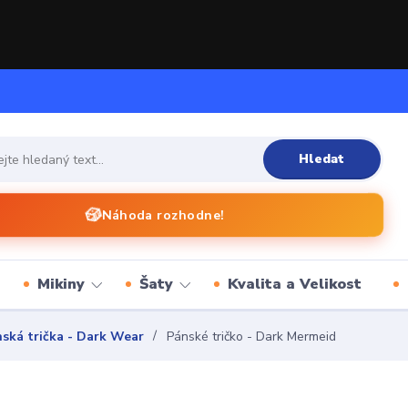
Hledat
🎲
Náhoda rozhodne!
Mikiny
Šaty
Kvalita a Velikost
ská trička - Dark Wear
Pánské tričko - Dark Mermeid