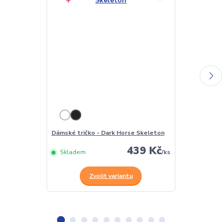
Dámské tričko - Dark Horse Skeleton
Pánské tričko
439 Kč
Skladem
/
ks
Skladem
Zvolit variantu
Z