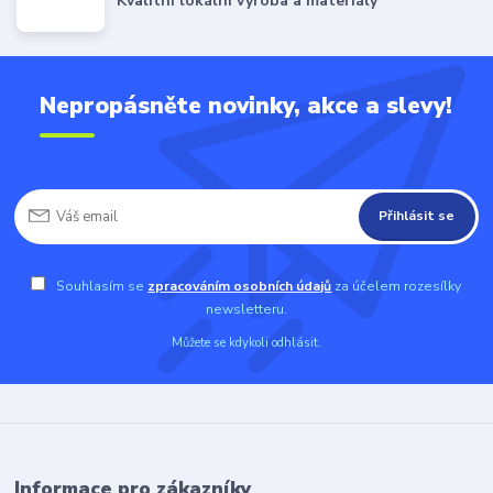
Kvalitní lokální výroba a materiály
Nepropásněte novinky, akce a slevy!
Přihlásit se
Souhlasím se
zpracováním osobních údajů
za účelem rozesílky
newsletteru.
Můžete se kdykoli odhlásit.
Informace pro zákazníky