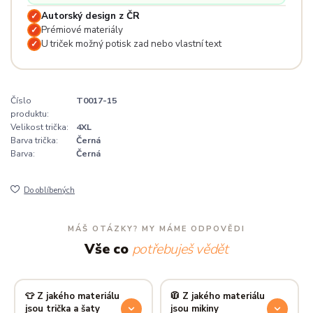
Autorský design z ČR
✓
Prémiové materiály
✓
U triček možný potisk zad nebo vlastní text
✓
Číslo
T0017-15
produktu:
Velikost trička:
4XL
Barva trička:
Černá
Barva:
Černá
Do oblíbených
MÁŠ OTÁZKY? MY MÁME ODPOVĚDI
Vše co
potřebuješ vědět
👕 Z jakého materiálu
🧥 Z jakého materiálu
jsou trička a šaty
jsou mikiny