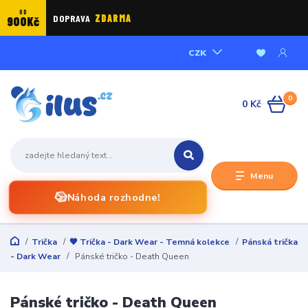
OD
DOPRAVA
ZDARMA
900Kč
CZK
0
0 Kč
Menu
🎲
Náhoda rozhodne!
Trička
🖤 Trička - Dark Wear - Temná kolekce
Pánská trička
- Dark Wear
Pánské tričko - Death Queen
Pánské tričko - Death Queen