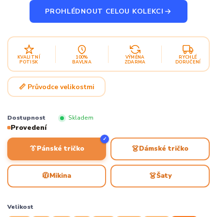
PROHLÉDNOUT CELOU KOLEKCI
KVALITNÍ
100%
VÝMĚNA
RYCHLÉ
POTISK
BAVLNA
ZDARMA
DORUČENÍ
📏 Průvodce velikostmi
Dostupnost
Skladem
Provedení
✓
👔
👗
Pánské tričko
Dámské tričko
🧥
👗
Mikina
Šaty
Velikost