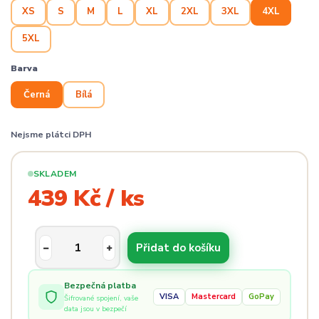
XS
S
M
L
XL
2XL
3XL
4XL
5XL
Barva
Černá
Bílá
Nejsme plátci DPH
SKLADEM
439 Kč / ks
Přidat do košíku
Bezpečná platba
VISA
Mastercard
GoPay
Šifrované spojení, vaše
data jsou v bezpečí