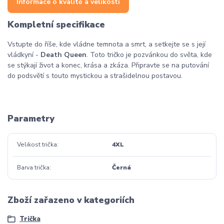
Informace o kvalitě a velikosti
Kompletní specifikace
Vstupte do říše, kde vládne temnota a smrt, a setkejte se s její
vládkyní -
Death Queen
. Toto tričko je pozvánkou do světa, kde
se stýkají život a konec, krása a zkáza. Připravte se na putování
do podsvětí s touto mystickou a strašidelnou postavou.
Parametry
Velikost trička
4XL
Barva trička
Černá
Zboží zařazeno v kategoriích
Trička