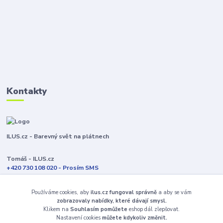
Kontakty
ILUS.cz - Barevný svět na plátnech
Tomáš - ILUS.cz
+420 730 108 020 - Prosím SMS
Jsme většinu času ve výrobě
Používáme cookies, aby
ilus.cz fungoval správně
a aby se vám
info@ilus.cz
zobrazovaly nabídky, které dávají smysl.
Klikem na
Souhlasím pomůžete
eshop dál zlepšovat.
Nastavení cookies
můžete kdykoliv změnit.