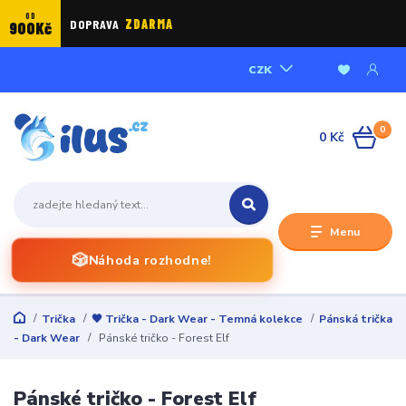
OD
DOPRAVA
ZDARMA
900Kč
CZK
0
0 Kč
Menu
🎲
Náhoda rozhodne!
Trička
🖤 Trička - Dark Wear - Temná kolekce
Pánská trička
- Dark Wear
Pánské tričko - Forest Elf
Pánské tričko - Forest Elf