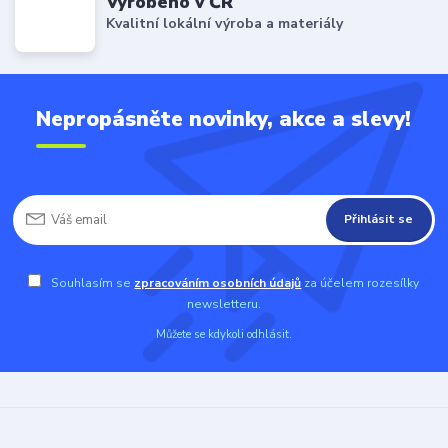
Vyrobeno v ČR
Kvalitní lokální výroba a materiály
Nepropásněte novinky, akce a slevy!
Přihlásit se
Souhlasím se
zpracováním osobních údajů
za účelem rozesílky
newsletteru.
Můžete se kdykoli odhlásit.