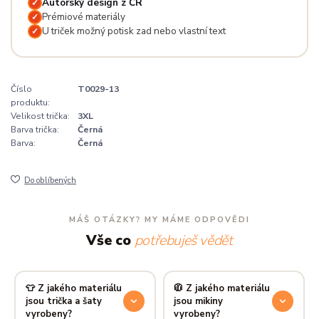
Autorský design z ČR
✓
Prémiové materiály
✓
U triček možný potisk zad nebo vlastní text
✓
Číslo
T0029-13
produktu:
Velikost trička:
3XL
Barva trička:
Černá
Barva:
Černá
Do oblíbených
MÁŠ OTÁZKY? MY MÁME ODPOVĚDI
Vše co
potřebuješ vědět
👕 Z jakého materiálu
🧥 Z jakého materiálu
jsou trička a šaty
jsou mikiny
vyrobeny?
vyrobeny?