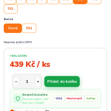
5XL
Barva
Černá
Bílá
Nejsme plátci DPH
SKLADEM
439 Kč / ks
Přidat do košíku
Bezpečná platba
VISA
Mastercard
GoPay
Šifrované spojení, vaše
data jsou v bezpečí