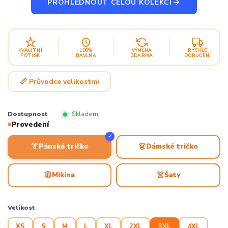
PROHLÉDNOUT CELOU KOLEKCI
KVALITNÍ
100%
VÝMĚNA
RYCHLÉ
POTISK
BAVLNA
ZDARMA
DORUČENÍ
📏 Průvodce velikostmi
Dostupnost
Skladem
Provedení
✓
👔
👗
Pánské tričko
Dámské tričko
🧥
👗
Mikina
Šaty
Velikost
XS
S
M
L
XL
2XL
3XL
4XL