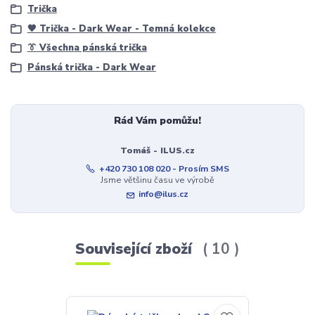
Trička
🖤 Trička - Dark Wear - Temná kolekce
👔 Všechna pánská trička
Pánská trička - Dark Wear
Rád Vám pomůžu!
Tomáš - ILUS.cz
+420 730 108 020 - Prosím SMS
Jsme většinu času ve výrobě
info@ilus.cz
Související zboží
10