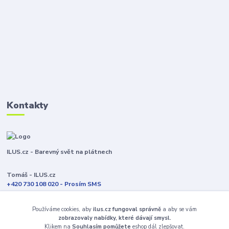
Kontakty
ILUS.cz - Barevný svět na plátnech
Tomáš - ILUS.cz
+420 730 108 020 - Prosím SMS
Jsme většinu času ve výrobě
Používáme cookies, aby
ilus.cz fungoval správně
a aby se vám
info@ilus.cz
zobrazovaly nabídky, které dávají smysl.
Klikem na
Souhlasím pomůžete
eshop dál zlepšovat.