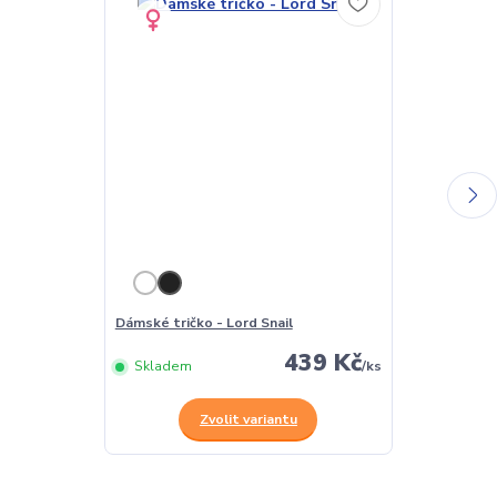
Dámské tričko - Lord Snail
Pánské tričko 
439 Kč
Skladem
/
ks
Skladem
Zvolit variantu
Z