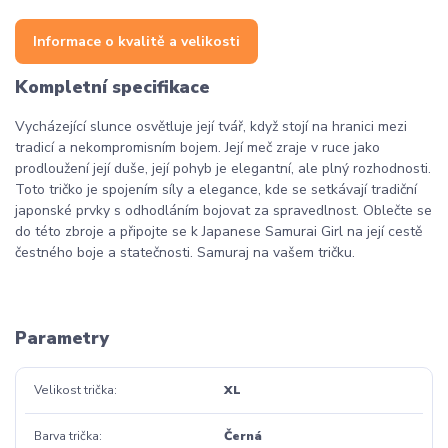
Informace o kvalitě a velikosti
Kompletní specifikace
Vycházející slunce osvětluje její tvář, když stojí na hranici mezi
tradicí a nekompromisním bojem. Její meč zraje v ruce jako
prodloužení její duše, její pohyb je elegantní, ale plný rozhodnosti.
Toto tričko je spojením síly a elegance, kde se setkávají tradiční
japonské prvky s odhodláním bojovat za spravedlnost. Oblečte se
do této zbroje a připojte se k Japanese Samurai Girl na její cestě
čestného boje a statečnosti. Samuraj na vašem tričku.
Parametry
Velikost trička
XL
Barva trička
Černá