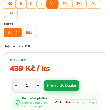
XS
S
M
L
XL
2XL
3XL
4XL
5XL
Barva
Černá
Bílá
Nejsme plátci DPH
SKLADEM
439 Kč / ks
Přidat do košíku
Bezpečná platba
VISA
Mastercard
GoPay
Šifrované spojení, vaše
data jsou v bezpečí