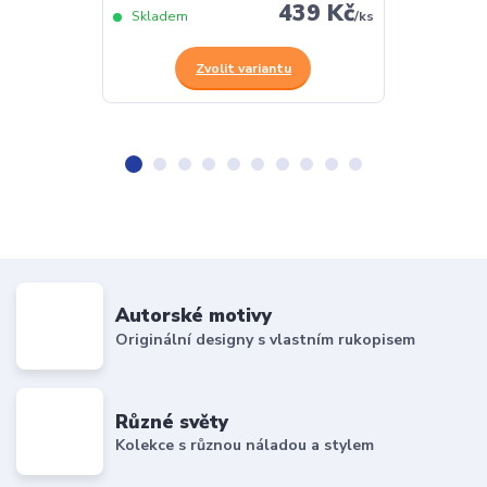
439 Kč
Skladem
/
ks
Skladem
Zvolit variantu
Z
Autorské motivy
Originální designy s vlastním rukopisem
Různé světy
Kolekce s různou náladou a stylem