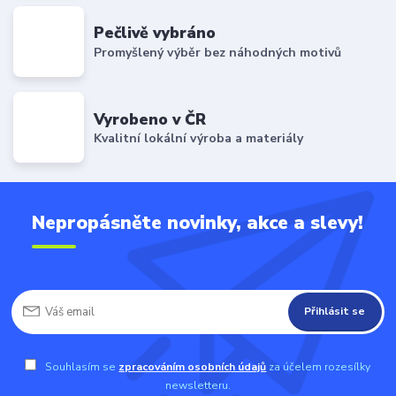
Pečlivě vybráno
Promyšlený výběr bez náhodných motivů
Vyrobeno v ČR
Kvalitní lokální výroba a materiály
Nepropásněte novinky, akce a slevy!
Přihlásit se
Souhlasím se
zpracováním osobních údajů
za účelem rozesílky
newsletteru.