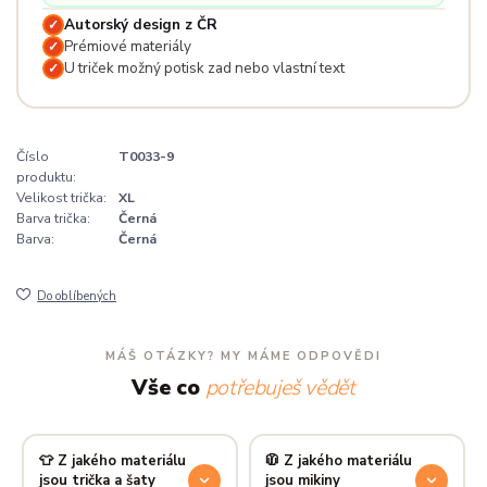
Autorský design z ČR
✓
Prémiové materiály
✓
U triček možný potisk zad nebo vlastní text
✓
Číslo
T0033-9
produktu:
Velikost trička:
XL
Barva trička:
Černá
Barva:
Černá
Do oblíbených
MÁŠ OTÁZKY? MY MÁME ODPOVĚDI
Vše co
potřebuješ vědět
👕 Z jakého materiálu
🧥 Z jakého materiálu
jsou trička a šaty
jsou mikiny