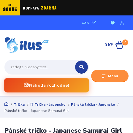
OD
DOPRAVA
ZDARMA
900Kč
CZK
0
0 Kč
Menu
🎲
Náhoda rozhodne!
Trička
⛩️ Trička - Japonsko
Pánská trička - Japonsko
Pánské tričko - Japanese Samurai Girl
Pánské tričko - Japanese Samurai Girl