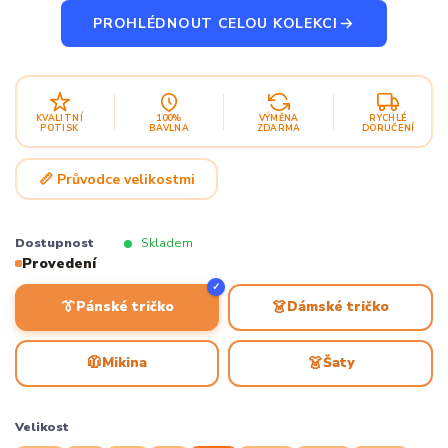
PROHLÉDNOUT CELOU KOLEKCI
KVALITNÍ
100%
VÝMĚNA
RYCHLÉ
POTISK
BAVLNA
ZDARMA
DORUČENÍ
📏 Průvodce velikostmi
Dostupnost
Skladem
Provedení
✓
👔
👗
Pánské tričko
Dámské tričko
🧥
👗
Mikina
Šaty
Velikost