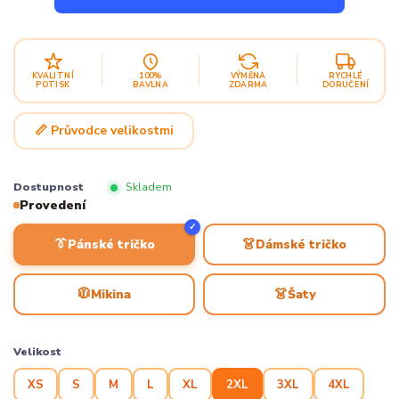
KVALITNÍ
100%
VÝMĚNA
RYCHLÉ
POTISK
BAVLNA
ZDARMA
DORUČENÍ
📏 Průvodce velikostmi
Dostupnost
Skladem
Provedení
✓
👔
👗
Pánské tričko
Dámské tričko
🧥
👗
Mikina
Šaty
Velikost
XS
S
M
L
XL
2XL
3XL
4XL