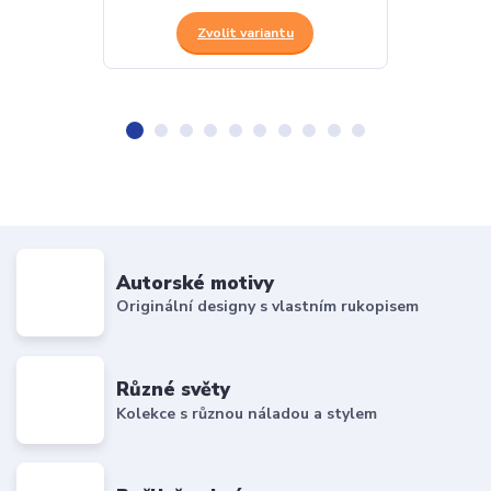
Zvolit variantu
Z
Autorské motivy
Originální designy s vlastním rukopisem
Různé světy
Kolekce s různou náladou a stylem