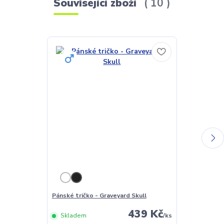
Související zboží
10
Pánské tričko - Graveyard Skull
Dámské tričko
439 Kč
Skladem
/
ks
Skladem