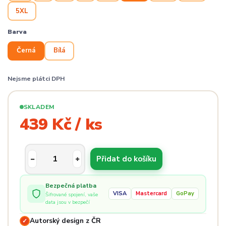
5XL
Barva
Černá
Bílá
Nejsme plátci DPH
SKLADEM
439 Kč / ks
Přidat do košíku
Bezpečná platba
VISA
Mastercard
GoPay
Šifrované spojení, vaše
data jsou v bezpečí
Autorský design z ČR
✓