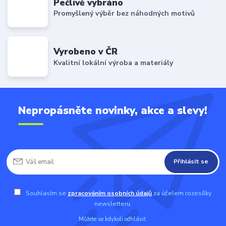
Pečlivě vybráno
Promyšlený výběr bez náhodných motivů
Vyrobeno v ČR
Kvalitní lokální výroba a materiály
Nepropásněte novinky, akce a slevy!
Přihlásit se
Souhlasím se
zpracováním osobních údajů
za účelem rozesílky
newsletteru.
Můžete se kdykoli odhlásit.