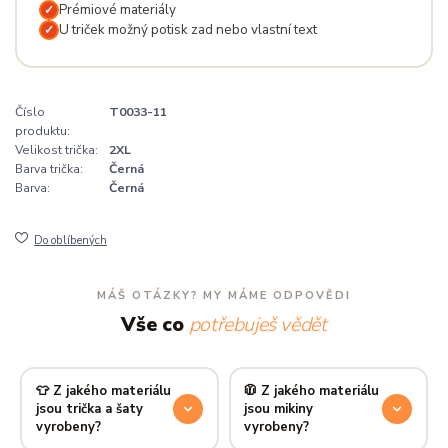
Prémiové materiály
✓
U triček možný potisk zad nebo vlastní text
✓
Číslo
T0033-11
produktu:
Velikost trička:
2XL
Barva trička:
Černá
Barva:
Černá
Do oblíbených
MÁŠ OTÁZKY? MY MÁME ODPOVĚDI
Vše co
potřebuješ vědět
👕 Z jakého materiálu
🧥 Z jakého materiálu
jsou trička a šaty
jsou mikiny
vyrobeny?
vyrobeny?