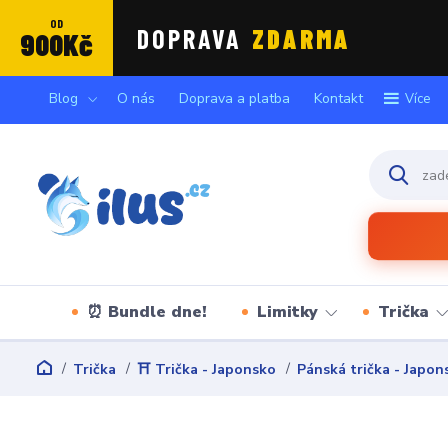
OD
DOPRAVA
ZDARMA
900Kč
Blog
O nás
Doprava a platba
Kontakt
Více
⏰ Bundle dne!
Limitky
Trička
Trička
⛩️ Trička - Japonsko
Pánská trička - Japon