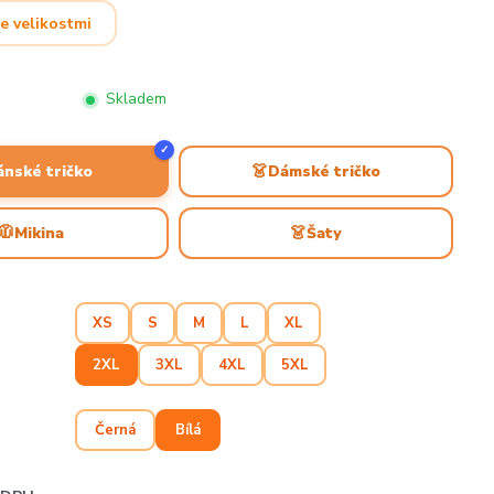
e velikostmi
Skladem
✓
👗
ánské tričko
Dámské tričko
🧥
👗
Mikina
Šaty
XS
S
M
L
XL
2XL
3XL
4XL
5XL
Černá
Bílá