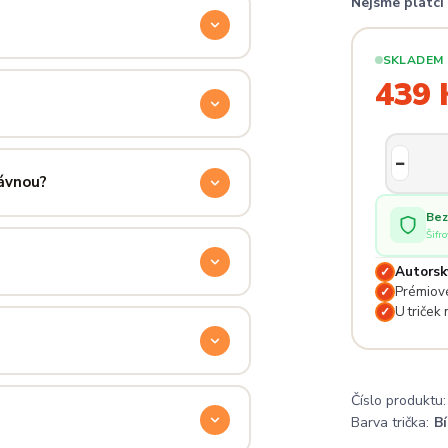
Nejsme plátc
ocítíš hned při prvním oblečení.
SKLADEM
příjemně hřejivá, pevná a zároveň
439 
aném praní.
ručení přes PPL, GLS nebo Českou
 u sebe už za pár dní.
rávnou?
Bez
ý. Klikni na
Průvodce velikostmi
Šifr
e hračka.
Autorsk
✓
Prémiové
✓
odu. Stačí nás kontaktovat na
U triček
✓
— proto se nebojte napsat na
Číslo produktu:
 potěší.
Barva trička:
Bí