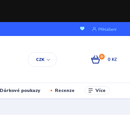
Přihlášení
0
0 Kč
CZK
Více
Dárkové poukazy
Recenze