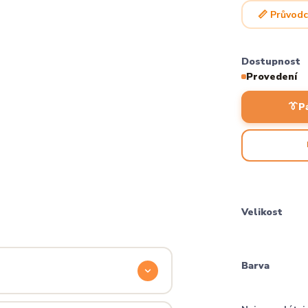
📏 Průvodc
Dostupnost
Provedení
👔
P
Velikost
Barva
odyšnou a odolnou. Produkt si