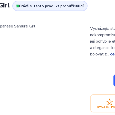
Girl
Právě si tento produkt prohlíží
10
lidí
Vycházející slu
nekompromisním
její pohyb je 
a elegance, k
bojovat z...
ce
KVALITNÍ P