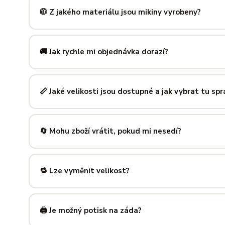
zachová tvar i barvu i po desítkách praní. Kvalita, kterou p
🧥 Z jakého materiálu jsou mikiny vyrobeny?
Mikiny šijeme ze směsi
80 % bavlny a 20 % polyesteru
— 
prodyšná kombinace, která si dlouho drží tvar i po opakov
🚚 Jak rychle mi objednávka dorazí?
Mimo sezónu balíme a odesíláme do 3 pracovních dní. Do
poštu trvá obvykle 1–3 pracovní dny — zboží tak můžeš mít
📏 Jaké velikosti jsou dostupné a jak vybrat tu sp
Nabízíme velikosti XS až 5XL, takže si vybere opravdu každ
výše — najdeš tam přesné míry v cm a výběr velikosti bud
🔄 Mohu zboží vrátit, pokud mi nesedí?
Samozřejmě. Máš plných
14 dní na vrácení
bez udání dův
info@ilus.cz
a vše vyřídíme rychle a bez komplikací.
🔁 Lze vyměnit velikost?
Standardně výměnu nenabízíme, ale víme, že se to stane 
info@ilus.cz
. Většinou společně najdeme řešení, které vás
🖨️ Je možný potisk na záda?