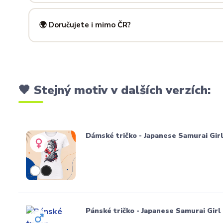
Ano! Potisk zad je možný u většiny našich produktů — skvě
kousky. Napiš nám předem na
info@ilus.cz
a domluvíme s
🌍 Doručujete i mimo ČR?
Standardně doručujeme do
České republiky a Slovensk
mnoha dalších zemí doručujeme po předchozí domluvě.
🖤 Stejný motiv v dalších verzích:
Dámské tričko - Japanese Samurai Gir
Pánské tričko - Japanese Samurai Girl