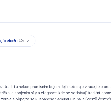
jící zboží
10
 mezi tradicí a nekompromisním bojem. Její meč zraje v ruce jako pro
o tričko je spojením síly a elegance, kde se setkávají tradiční japo
broje a připojte se k Japanese Samurai Girl na její cestě čestné