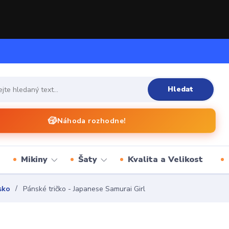
Hledat
🎲
Náhoda rozhodne!
Mikiny
Šaty
Kvalita a Velikost
sko
Pánské tričko - Japanese Samurai Girl