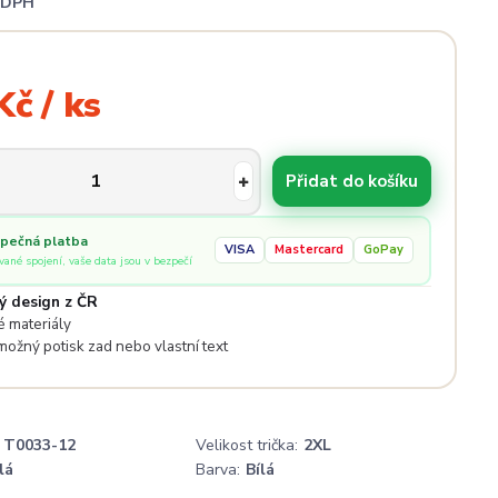
i DPH
Kč / ks
Přidat do košíku
pečná platba
VISA
Mastercard
GoPay
ované spojení, vaše data jsou v bezpečí
ý design z ČR
 materiály
 možný potisk zad nebo vlastní text
T0033-12
Velikost trička:
2XL
lá
Barva:
Bílá