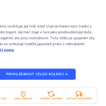
nce osvětluje její tvář, když stojí na hranici mezi tradicí a
 bojem. Její meč zraje v ruce jako prodloužení její duše,
elegantní, ale plný rozhodnosti. Toto tričko je spojením síly
de se setkávají tradiční japonské prvky s odhodláním
lý popis
PROHLÉDNOUT CELOU KOLEKCI
OTISK
100% BAVLNA
VÝMĚNA ZDARMA
RYCHLÉ DORUČENÍ