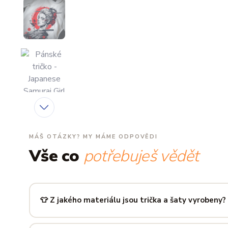
MÁŠ OTÁZKY? MY MÁME ODPOVĚDI
Vše co
potřebuješ vědět
👕 Z jakého materiálu jsou trička a šaty vyrobeny?
Používáme prémiovou 100% bavlnu — měkkou na dotek, pr