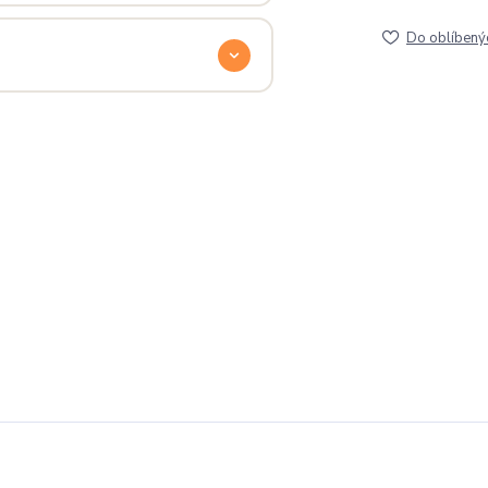
lé pro originální dárky nebo párové
Do oblíbený
e na detailech.
a
. Jsi odjinud? Napiš nám — do
l