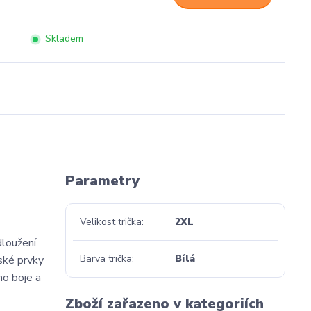
Skladem
Parametry
Velikost trička
2XL
dloužení
Barva trička
Bílá
nské prvky
ho boje a
Zboží zařazeno v kategoriích