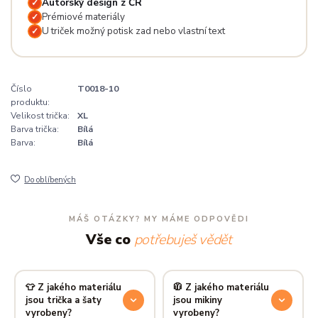
Autorský design z ČR
✓
Prémiové materiály
✓
U triček možný potisk zad nebo vlastní text
✓
Číslo
T0018-10
produktu:
Velikost trička:
XL
Barva trička:
Bílá
Barva:
Bílá
Do oblíbených
MÁŠ OTÁZKY? MY MÁME ODPOVĚDI
Vše co
potřebuješ vědět
👕 Z jakého materiálu
🧥 Z jakého materiálu
jsou trička a šaty
jsou mikiny
vyrobeny?
vyrobeny?