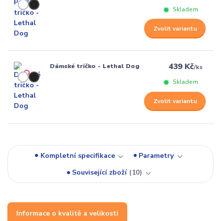
Skladem
Zvolit variantu
439 Kč
Dámské tričko - Lethal Dog
/
ks
Skladem
Zvolit variantu
Kompletní specifikace
Parametry
Související zboží
10
Informace o kvalitě a velikosti