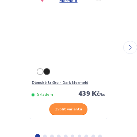
Dámské tričko - Dark Mermeid
Pánské tričko
439 Kč
Skladem
/
ks
Skladem
Zvolit variantu
Z