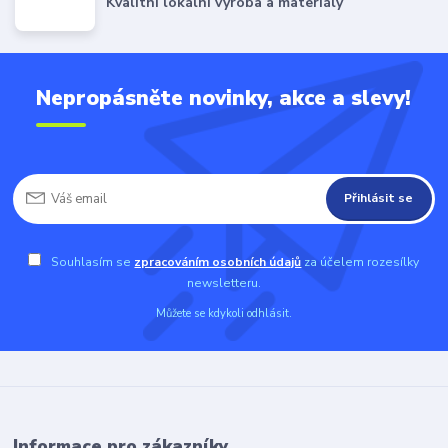
Kvalitní lokální výroba a materiály
Nepropásněte novinky, akce a slevy!
Přihlásit se
Souhlasím se
zpracováním osobních údajů
za účelem rozesílky
newsletteru.
Můžete se kdykoli odhlásit.
Informace pro zákazníky