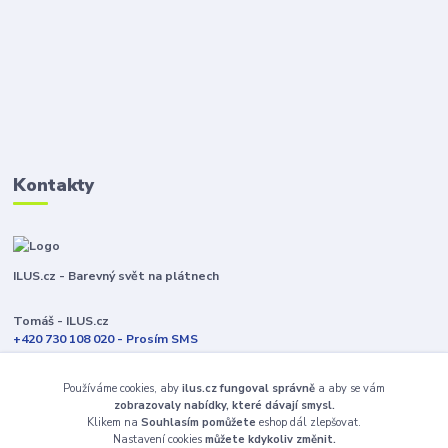
Kontakty
ILUS.cz - Barevný svět na plátnech
Tomáš - ILUS.cz
+420 730 108 020 - Prosím SMS
Jsme většinu času ve výrobě
Používáme cookies, aby
ilus.cz fungoval správně
a aby se vám
info@ilus.cz
zobrazovaly nabídky, které dávají smysl.
Klikem na
Souhlasím pomůžete
eshop dál zlepšovat.
Nastavení cookies
můžete kdykoliv změnit.