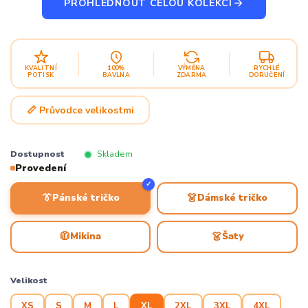
PROHLÉDNOUT CELOU KOLEKCI
KVALITNÍ
100%
VÝMĚNA
RYCHLÉ
POTISK
BAVLNA
ZDARMA
DORUČENÍ
📏 Průvodce velikostmi
Dostupnost
Skladem
Provedení
✓
👔
👗
Pánské tričko
Dámské tričko
🧥
👗
Mikina
Šaty
Velikost
XS
S
M
L
XL
2XL
3XL
4XL