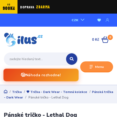
OD
DOPRAVA
ZDARMA
900Kč
CZK
0
0 Kč
Menu
🎲
Náhoda rozhodne!
Trička
🖤 Trička - Dark Wear - Temná kolekce
Pánská trička
- Dark Wear
Pánské tričko - Lethal Dog
Pánské tričko - Lethal Dog