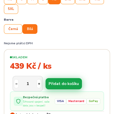
5XL
Barva
Černá
Bílá
Nejsme plátci DPH
SKLADEM
439 Kč / ks
Přidat do košíku
Bezpečná platba
VISA
Mastercard
GoPay
Šifrované spojení, vaše
data jsou v bezpečí