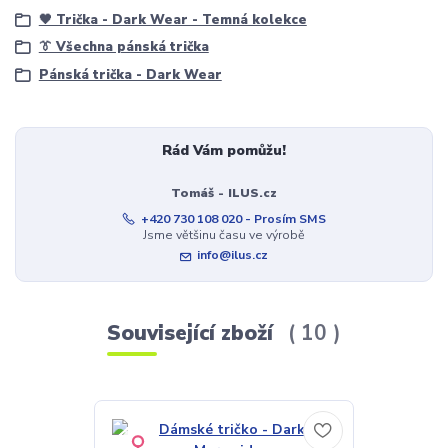
🖤 Trička - Dark Wear - Temná kolekce
👔 Všechna pánská trička
Pánská trička - Dark Wear
Rád Vám pomůžu!
Tomáš - ILUS.cz
+420 730 108 020 - Prosím SMS
Jsme většinu času ve výrobě
info@ilus.cz
Související zboží
10