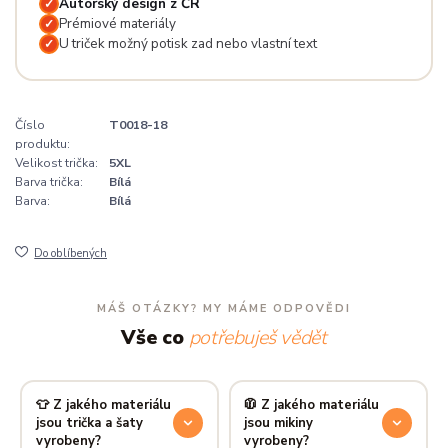
Autorský design z ČR
✓
Prémiové materiály
✓
U triček možný potisk zad nebo vlastní text
✓
Číslo
T0018-18
produktu:
Velikost trička:
5XL
Barva trička:
Bílá
Barva:
Bílá
Do oblíbených
MÁŠ OTÁZKY? MY MÁME ODPOVĚDI
Vše co
potřebuješ vědět
👕 Z jakého materiálu
🧥 Z jakého materiálu
jsou trička a šaty
jsou mikiny
vyrobeny?
vyrobeny?