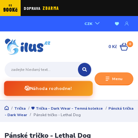
OD
DOPRAVA
ZDARMA
900Kč
CZK
0
0 Kč
Menu
🎲
Náhoda rozhodne!
Trička
🖤 Trička - Dark Wear - Temná kolekce
Pánská trička
- Dark Wear
Pánské tričko - Lethal Dog
Pánské tričko - Lethal Dog