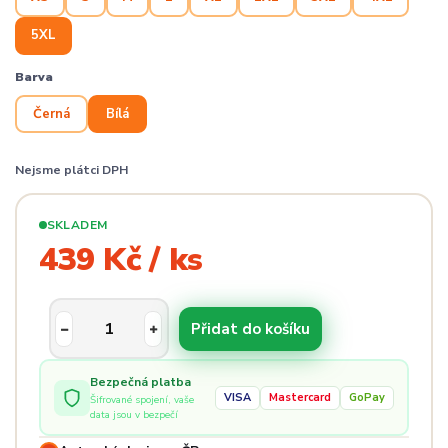
5XL
Barva
Černá
Bílá
Nejsme plátci DPH
SKLADEM
439 Kč / ks
Přidat do košíku
Bezpečná platba
VISA
Mastercard
GoPay
Šifrované spojení, vaše
data jsou v bezpečí