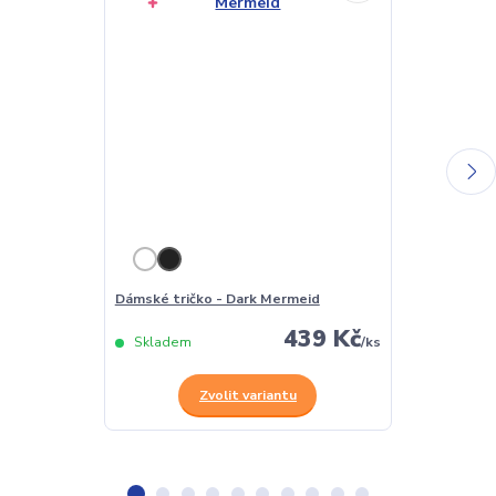
Dámské tričko - Dark Mermeid
Pánské tričko
439 Kč
Skladem
/
ks
Skladem
Zvolit variantu
Z