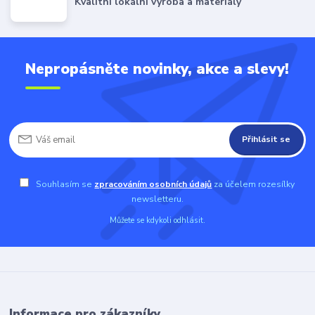
Kvalitní lokální výroba a materiály
Nepropásněte novinky, akce a slevy!
Přihlásit se
Souhlasím se
zpracováním osobních údajů
za účelem rozesílky
newsletteru.
Můžete se kdykoli odhlásit.
Informace pro zákazníky