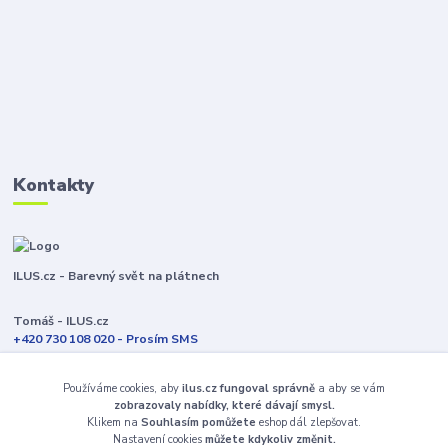
Kontakty
ILUS.cz - Barevný svět na plátnech
Tomáš - ILUS.cz
+420 730 108 020 - Prosím SMS
Jsme většinu času ve výrobě
Používáme cookies, aby
ilus.cz fungoval správně
a aby se vám
info@ilus.cz
zobrazovaly nabídky, které dávají smysl.
Klikem na
Souhlasím pomůžete
eshop dál zlepšovat.
Nastavení cookies
můžete kdykoliv změnit.