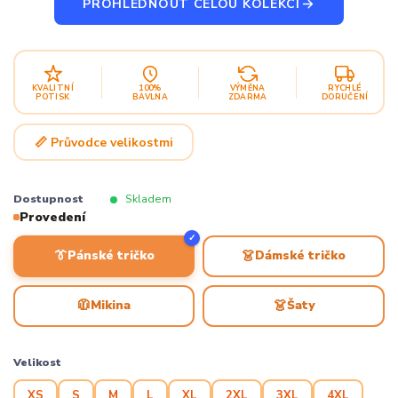
PROHLÉDNOUT CELOU KOLEKCI
KVALITNÍ
100%
VÝMĚNA
RYCHLÉ
POTISK
BAVLNA
ZDARMA
DORUČENÍ
📏 Průvodce velikostmi
Dostupnost
Skladem
Provedení
✓
👔
👗
Pánské tričko
Dámské tričko
🧥
👗
Mikina
Šaty
Velikost
XS
S
M
L
XL
2XL
3XL
4XL