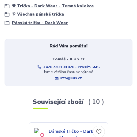
🖤 Trička - Dark Wear - Temná kolekce
👔 Všechna pánská trička
Pánská trička - Dark Wear
Rád Vám pomůžu!
Tomáš - ILUS.cz
+420 730 108 020 - Prosím SMS
Jsme většinu času ve výrobě
info@ilus.cz
Související zboží
10