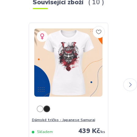
Související zboží
10
Dámské tričko - Japanese Samurai
Pánské tričko
439 Kč
Skladem
/
ks
Skladem