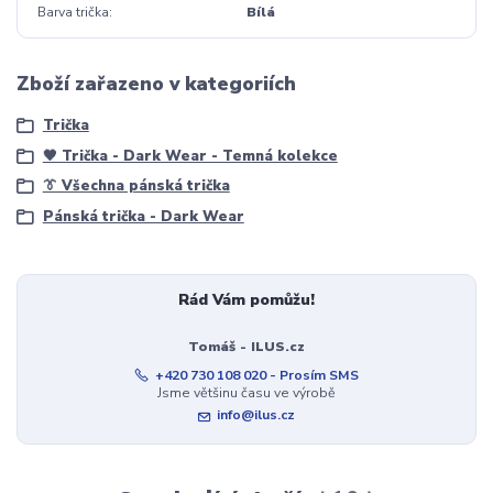
Barva trička
Bílá
Zboží zařazeno v kategoriích
Trička
🖤 Trička - Dark Wear - Temná kolekce
👔 Všechna pánská trička
Pánská trička - Dark Wear
Rád Vám pomůžu!
Tomáš - ILUS.cz
+420 730 108 020 - Prosím SMS
Jsme většinu času ve výrobě
info@ilus.cz