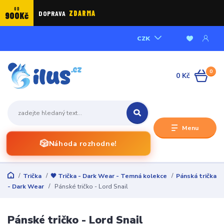
OD
DOPRAVA
ZDARMA
900Kč
CZK
0
0 Kč
Menu
🎲
Náhoda rozhodne!
Trička
🖤 Trička - Dark Wear - Temná kolekce
Pánská trička
- Dark Wear
Pánské tričko - Lord Snail
Pánské tričko - Lord Snail