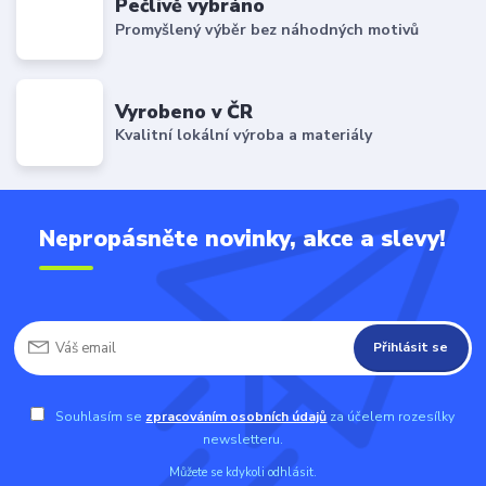
Pečlivě vybráno
Promyšlený výběr bez náhodných motivů
Vyrobeno v ČR
Kvalitní lokální výroba a materiály
Nepropásněte novinky, akce a slevy!
Přihlásit se
Souhlasím se
zpracováním osobních údajů
za účelem rozesílky
newsletteru.
Můžete se kdykoli odhlásit.