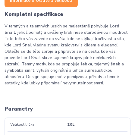
Informace o kvalitě a velikosti
Kompletní specifikace
V temných a tajemných lesích se majestátně pohybuje
Lord
Snail,
jehož pomalý a uvážený krok nese starodávnou moudrost.
Toto tričko vás zavede do světa, kde se stýkají trpělivost a síla,
kde Lord Snail vládne svému království s klidem a elegancí.
Oblečte se do této zbroje a připravte se na cestu, kde vás
provede Lord Snail skrze tajemné krajiny plné nečekaných
zázraků. Temný motiv, kde se propojuje
lebka
, tajemný
šnek
a
symbolika
smrt
, vytváří originální a lehce surrealistickou
atmosféru. Design spojuje motiv pomíjivosti, přírody a temné
estetiky, kde lebky připomínají nevyhnutelnost smrti.
Parametry
Velikost trička
2XL