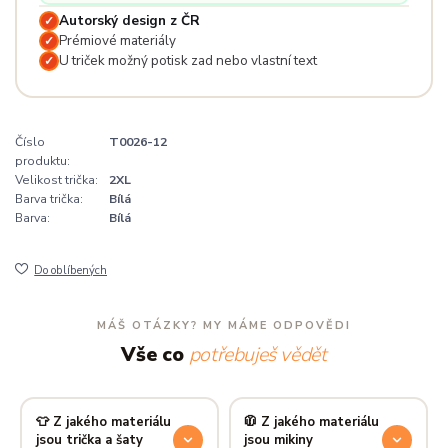
Autorský design z ČR
✓
Prémiové materiály
✓
U triček možný potisk zad nebo vlastní text
✓
Číslo
T0026-12
produktu:
Velikost trička:
2XL
Barva trička:
Bílá
Barva:
Bílá
Do oblíbených
MÁŠ OTÁZKY? MY MÁME ODPOVĚDI
Vše co
potřebuješ vědět
👕 Z jakého materiálu
🧥 Z jakého materiálu
jsou trička a šaty
jsou mikiny