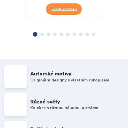
Zvolit variantu
Z
Autorské motivy
Originální designy s vlastním rukopisem
Různé světy
Kolekce s různou náladou a stylem