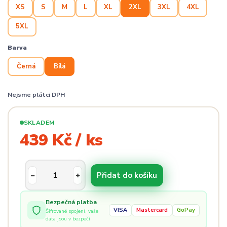
XS
S
M
L
XL
2XL
3XL
4XL
5XL
Barva
Černá
Bílá
Nejsme plátci DPH
SKLADEM
439 Kč / ks
Přidat do košíku
Bezpečná platba
VISA
Mastercard
GoPay
Šifrované spojení, vaše
data jsou v bezpečí