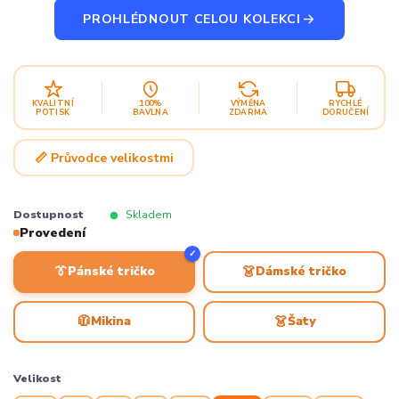
PROHLÉDNOUT CELOU KOLEKCI
KVALITNÍ
100%
VÝMĚNA
RYCHLÉ
POTISK
BAVLNA
ZDARMA
DORUČENÍ
📏 Průvodce velikostmi
Dostupnost
Skladem
Provedení
✓
👔
👗
Pánské tričko
Dámské tričko
🧥
👗
Mikina
Šaty
Velikost