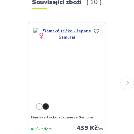
Související zboží
10
Dámské tričko - Japanese Samurai
Pánské tričko
439 Kč
Skladem
/
ks
Skladem