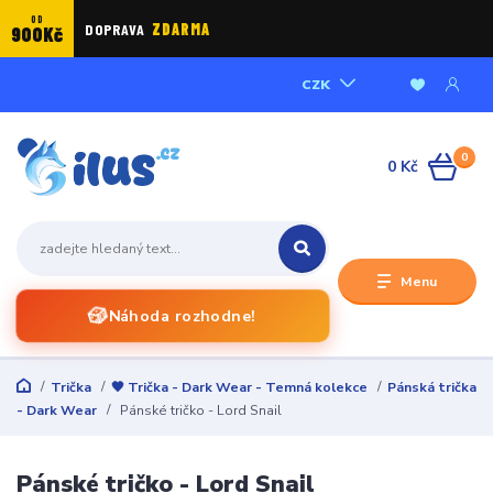
OD
DOPRAVA
ZDARMA
900Kč
CZK
0
0 Kč
Menu
🎲
Náhoda rozhodne!
Trička
🖤 Trička - Dark Wear - Temná kolekce
Pánská trička
- Dark Wear
Pánské tričko - Lord Snail
Pánské tričko - Lord Snail