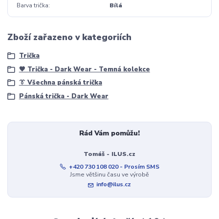
Barva trička
Bílá
Zboží zařazeno v kategoriích
Trička
🖤 Trička - Dark Wear - Temná kolekce
👔 Všechna pánská trička
Pánská trička - Dark Wear
Rád Vám pomůžu!
Tomáš - ILUS.cz
+420 730 108 020 - Prosím SMS
Jsme většinu času ve výrobě
info@ilus.cz