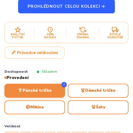
PROHLÉDNOUT CELOU KOLEKCI
KVALITNÍ
100%
VÝMĚNA
RYCHLÉ
POTISK
BAVLNA
ZDARMA
DORUČENÍ
📏 Průvodce velikostmi
Dostupnost
Skladem
Provedení
✓
👔
👗
Pánské tričko
Dámské tričko
🧥
👗
Mikina
Šaty
Velikost