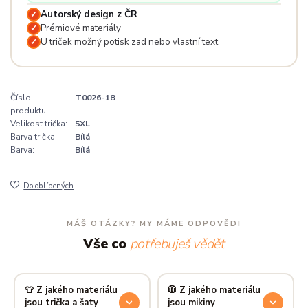
Autorský design z ČR
✓
Prémiové materiály
✓
U triček možný potisk zad nebo vlastní text
✓
Číslo
T0026-18
produktu:
Velikost trička:
5XL
Barva trička:
Bílá
Barva:
Bílá
Do oblíbených
MÁŠ OTÁZKY? MY MÁME ODPOVĚDI
Vše co
potřebuješ vědět
👕 Z jakého materiálu
🧥 Z jakého materiálu
jsou trička a šaty
jsou mikiny