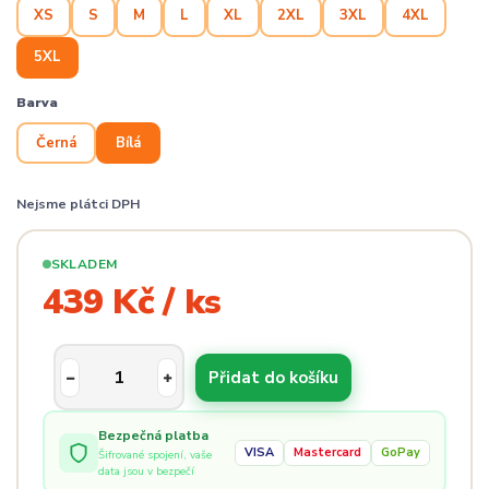
XS
S
M
L
XL
2XL
3XL
4XL
5XL
Barva
Černá
Bílá
Nejsme plátci DPH
SKLADEM
439 Kč / ks
Přidat do košíku
Bezpečná platba
VISA
Mastercard
GoPay
Šifrované spojení, vaše
data jsou v bezpečí