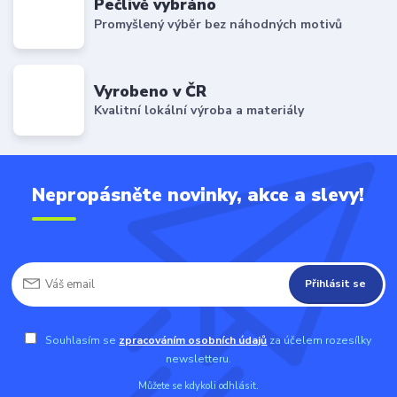
Pečlivě vybráno
Promyšlený výběr bez náhodných motivů
Vyrobeno v ČR
Kvalitní lokální výroba a materiály
Nepropásněte novinky, akce a slevy!
Přihlásit se
Souhlasím se
zpracováním osobních údajů
za účelem rozesílky
newsletteru.
Můžete se kdykoli odhlásit.