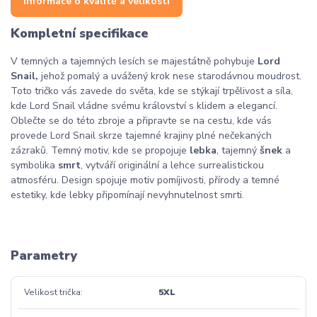
Informace o kvalitě a velikosti
Kompletní specifikace
V temných a tajemných lesích se majestátně pohybuje
Lord
Snail,
jehož pomalý a uvážený krok nese starodávnou moudrost.
Toto tričko vás zavede do světa, kde se stýkají trpělivost a síla,
kde Lord Snail vládne svému království s klidem a elegancí.
Oblečte se do této zbroje a připravte se na cestu, kde vás
provede Lord Snail skrze tajemné krajiny plné nečekaných
zázraků. Temný motiv, kde se propojuje
lebka
, tajemný
šnek
a
symbolika
smrt
, vytváří originální a lehce surrealistickou
atmosféru. Design spojuje motiv pomíjivosti, přírody a temné
estetiky, kde lebky připomínají nevyhnutelnost smrti.
Parametry
Velikost trička
5XL