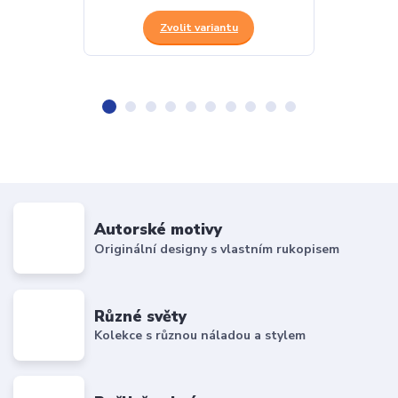
Zvolit variantu
Z
Autorské motivy
Originální designy s vlastním rukopisem
Různé světy
Kolekce s různou náladou a stylem