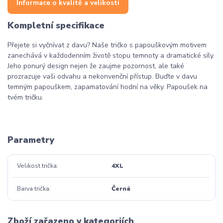
Informace o kvalitě a velikosti
Kompletní specifikace
Přejete si vyčnívat z davu? Naše tričko s papouškovým motivem
zanechává v každodenním životě stopu temnoty a dramatické síly.
Jeho ponurý design nejen že zaujme pozornost, ale také
prozrazuje vaši odvahu a nekonvenční přístup. Buďte v davu
temným papouškem, zapamatování hodní na věky. Papoušek na
tvém tričku.
Parametry
Velikost trička
4XL
Barva trička
Černá
Zboží zařazeno v kategoriích