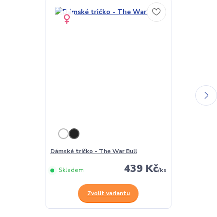
Dámské tričko - The War Bull
Pánské tričko
439 Kč
Skladem
/
ks
Skladem
Zvolit variantu
Z