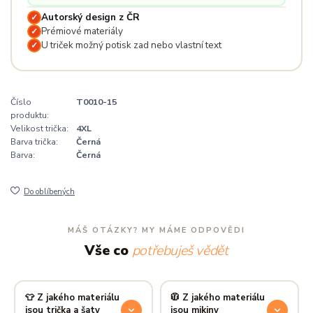
Autorský design z ČR
✓
Prémiové materiály
✓
U triček možný potisk zad nebo vlastní text
✓
Číslo
T0010-15
produktu:
Velikost trička:
4XL
Barva trička:
Černá
Barva:
Černá
Do oblíbených
MÁŠ OTÁZKY? MY MÁME ODPOVĚDI
Vše co
potřebuješ vědět
👕 Z jakého materiálu
🧥 Z jakého materiálu
jsou trička a šaty
jsou mikiny