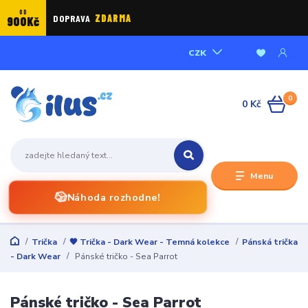
OD
DOPRAVA
ZDARMA
900Kč
CZK
0
0 Kč
Menu
🎲
Náhoda rozhodne!
Trička
🖤 Trička - Dark Wear - Temná kolekce
Pánská trička
- Dark Wear
Pánské tričko - Sea Parrot
Pánské tričko - Sea Parrot