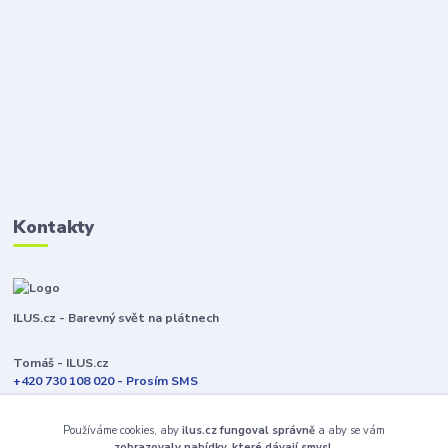
Kontakty
ILUS.cz - Barevný svět na plátnech
Tomáš - ILUS.cz
+420 730 108 020 - Prosím SMS
Jsme většinu času ve výrobě
Používáme cookies, aby
ilus.cz fungoval správně
a aby se vám
info@ilus.cz
zobrazovaly nabídky, které dávají smysl.