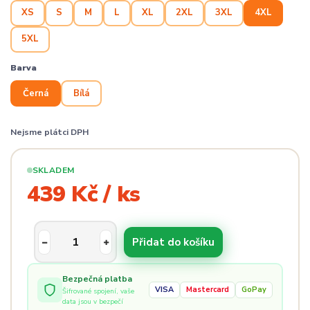
XS
S
M
L
XL
2XL
3XL
4XL
5XL
Barva
Černá
Bílá
Nejsme plátci DPH
SKLADEM
439 Kč / ks
Přidat do košíku
Bezpečná platba
VISA
Mastercard
GoPay
Šifrované spojení, vaše
data jsou v bezpečí