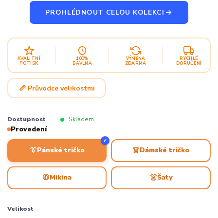
PROHLÉDNOUT CELOU KOLEKCI
KVALITNÍ
100%
VÝMĚNA
RYCHLÉ
POTISK
BAVLNA
ZDARMA
DORUČENÍ
📏 Průvodce velikostmi
Dostupnost
Skladem
Provedení
✓
👔
👗
Pánské tričko
Dámské tričko
🧥
👗
Mikina
Šaty
Velikost