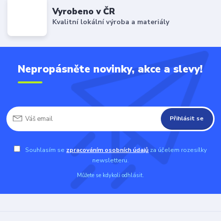
Vyrobeno v ČR
Kvalitní lokální výroba a materiály
Nepropásněte novinky, akce a slevy!
Přihlásit se
Souhlasím se
zpracováním osobních údajů
za účelem rozesílky
newsletteru.
Můžete se kdykoli odhlásit.