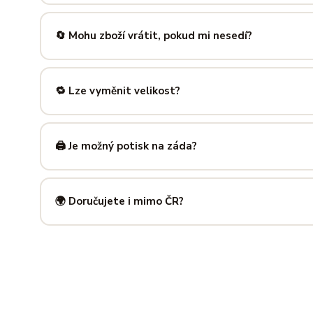
Nabízíme velikosti XS až 5XL, takže si vybere opravdu každ
výše — najdeš tam přesné míry v cm a výběr velikosti bud
🔄 Mohu zboží vrátit, pokud mi nesedí?
Samozřejmě. Máš plných
14 dní na vrácení
bez udání dův
info@ilus.cz
a vše vyřídíme rychle a bez komplikací.
🔁 Lze vyměnit velikost?
Standardně výměnu nenabízíme, ale víme, že se to stane 
info@ilus.cz
. Většinou společně najdeme řešení, které vás
🖨️ Je možný potisk na záda?
Ano! Potisk zad je možný u většiny našich produktů — skvě
kousky. Napiš nám předem na
info@ilus.cz
a domluvíme s
🌍 Doručujete i mimo ČR?
Standardně doručujeme do
České republiky a Slovensk
mnoha dalších zemí doručujeme po předchozí domluvě.