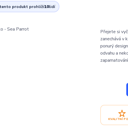
 tento produkt prohlíží
10
lidí
Přejete si vy
zanechává v k
ponurý design
odvahu a nek
zapamatování 
KVALITNÍ P