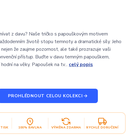
čnívat z davu? Naše tričko s papouškovým motivem
aždodenním životě stopu temnoty a dramatické síly. Jeho
 nejen že zaujme pozornost, ale také prozrazuje vaši
onvenční přístup. Buďte v davu temným papouškem,
hodní na věky. Papoušek na tv...
celý popis
PROHLÉDNOUT CELOU KOLEKCI
OTISK
100% BAVLNA
VÝMĚNA ZDARMA
RYCHLÉ DORUČENÍ