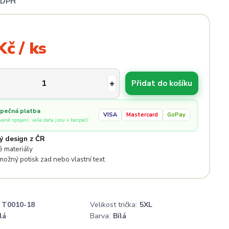
i DPH
Kč / ks
Přidat do košíku
pečná platba
VISA
Mastercard
GoPay
ované spojení, vaše data jsou v bezpečí
ý design z ČR
 materiály
 možný potisk zad nebo vlastní text
T0010-18
Velikost trička:
5XL
lá
Barva:
Bílá