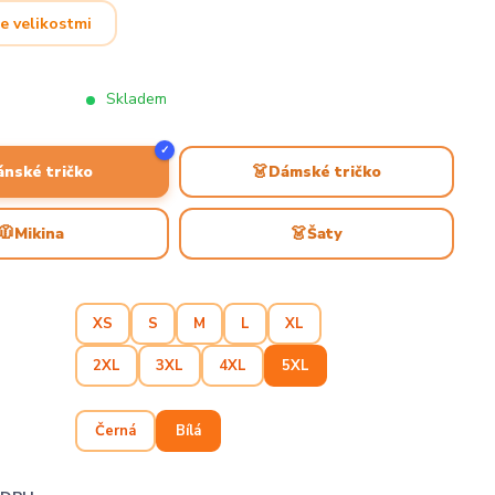
e velikostmi
Skladem
✓
👗
ánské tričko
Dámské tričko
🧥
👗
Mikina
Šaty
XS
S
M
L
XL
2XL
3XL
4XL
5XL
Černá
Bílá