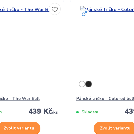
ičko - The War Bull
Pánské tričko - Colored bul
439 Kč
43
m
Skladem
/
ks
Zvolit variantu
Zvolit variantu