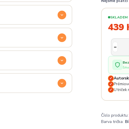
Nejsme plátc
ý. Klikni na
Průvodce velikostmi
e hračka.
SKLADEM
439 
odu. Stačí nás kontaktovat na
— proto se nebojte napsat na
 potěší.
Bez
Šifr
lé pro originální dárky nebo párové
Autorsk
✓
e na detailech.
Prémiové
✓
U triček
✓
a
. Jsi odjinud? Napiš nám — do
Číslo produktu:
Barva trička:
Bí