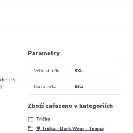
Parametry
Velikost trička
5XL
ké síly.
Barva trička
Bílá
m
Zboží zařazeno v kategoriích
Trička
🖤 Trička - Dark Wear - Temná