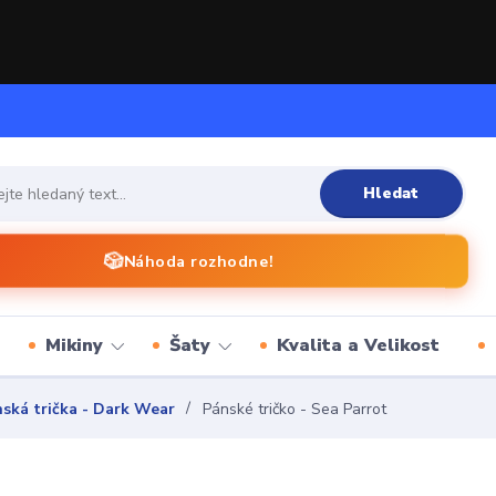
Hledat
🎲
Náhoda rozhodne!
Mikiny
Šaty
Kvalita a Velikost
ská trička - Dark Wear
Pánské tričko - Sea Parrot