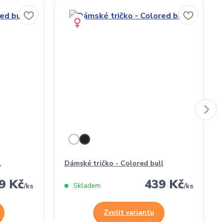
l
Dámské tričko - Colored bull
9 Kč
439 Kč
Skladem
/
ks
/
ks
Zvolit variantu