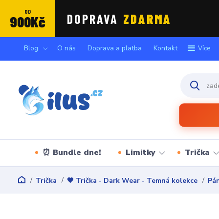
OD
DOPRAVA
ZDARMA
900Kč
Blog
O nás
Doprava a platba
Kontakt
Více
⏰ Bundle dne!
Limitky
Trička
Trička
🖤 Trička - Dark Wear - Temná kolekce
Pán