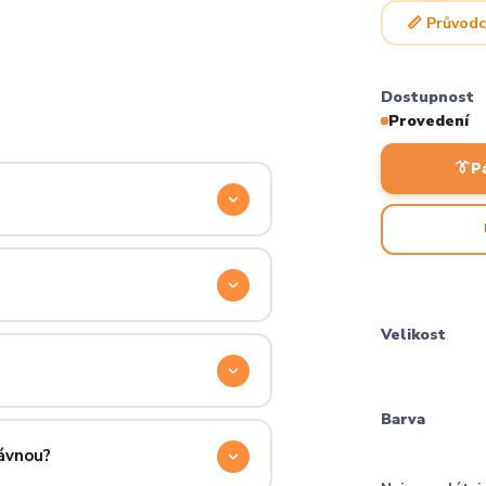
📏 Průvodc
Dostupnost
Provedení
👔
P
odyšnou a odolnou. Produkt si
ocítíš hned při prvním oblečení.
příjemně hřejivá, pevná a zároveň
Velikost
aném praní.
ručení přes PPL, GLS nebo Českou
Barva
 u sebe už za pár dní.
rávnou?