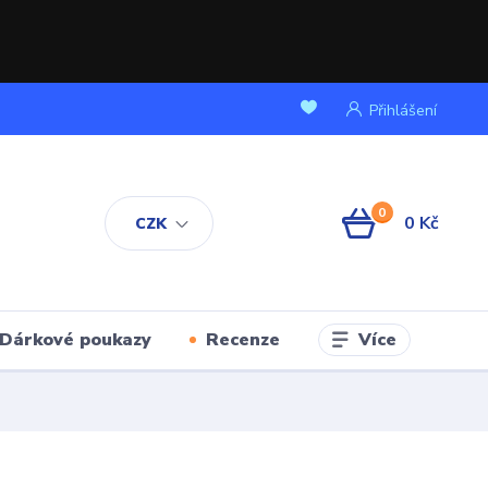
Přihlášení
0
0 Kč
CZK
Více
Dárkové poukazy
Recenze