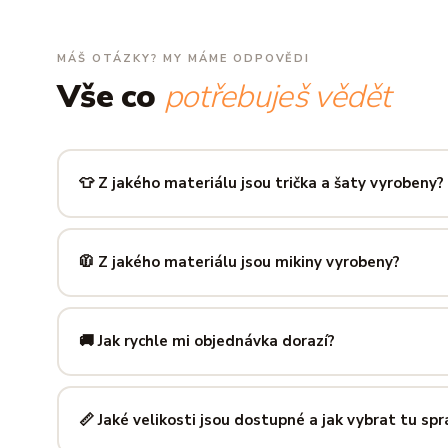
MÁŠ OTÁZKY? MY MÁME ODPOVĚDI
Vše co
potřebuješ vědět
👕 Z jakého materiálu jsou trička a šaty vyrobeny?
Používáme prémiovou 100% bavlnu — měkkou na dotek, pr
zachová tvar i barvu i po desítkách praní. Kvalita, kterou p
🧥 Z jakého materiálu jsou mikiny vyrobeny?
Mikiny šijeme ze směsi
80 % bavlny a 20 % polyesteru
— 
prodyšná kombinace, která si dlouho drží tvar i po opakov
🚚 Jak rychle mi objednávka dorazí?
Mimo sezónu balíme a odesíláme do 3 pracovních dní. Do
poštu trvá obvykle 1–3 pracovní dny — zboží tak můžeš mít
📏 Jaké velikosti jsou dostupné a jak vybrat tu sp