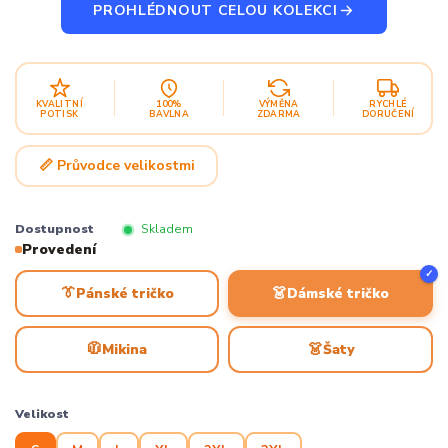
PROHLÉDNOUT CELOU KOLEKCI
KVALITNÍ
100%
VÝMĚNA
RYCHLÉ
POTISK
BAVLNA
ZDARMA
DORUČENÍ
📏 Průvodce velikostmi
Dostupnost
Skladem
Provedení
✓
👔
👗
Pánské tričko
Dámské tričko
🧥
👗
Mikina
Šaty
Velikost