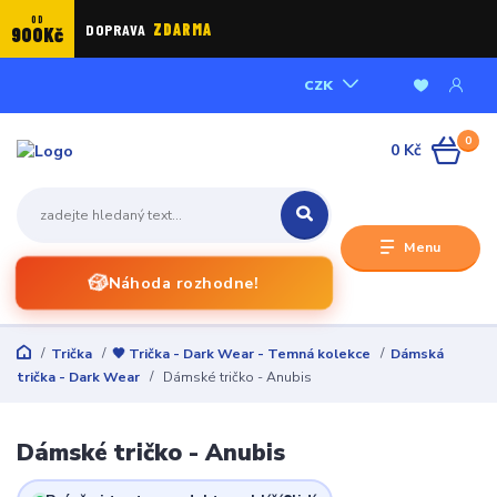
OD
DOPRAVA
ZDARMA
900Kč
CZK
0
0 Kč
Menu
🎲
Náhoda rozhodne!
Trička
🖤 Trička - Dark Wear - Temná kolekce
Dámská
trička - Dark Wear
Dámské tričko - Anubis
Dámské tričko - Anubis