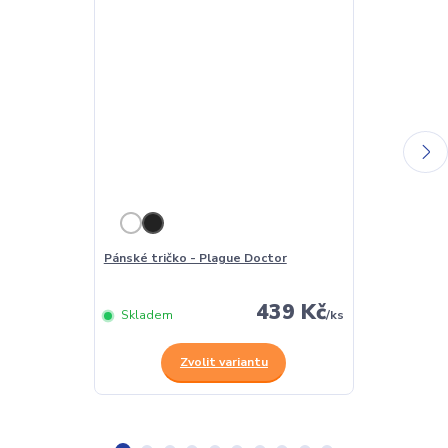
Pánské tričko - Plague Doctor
Dámské tričko
439 Kč
Skladem
/
ks
Skladem
Zvolit variantu
Z