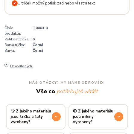
U triček možný potisk zad nebo vlastní text
✓
Číslo
T0004-3
produktu:
Velikost trička:
S
Barva trička:
Černá
Barva:
Černá
Do oblíbených
MÁŠ OTÁZKY? MY MÁME ODPOVĚDI
Vše co
potřebuješ vědět
👕 Z jakého materiálu
🧥 Z jakého materiálu
jsou trička a šaty
jsou mikiny
vyrobeny?
vyrobeny?
Používáme prémiovou 100%
Mikiny šijeme ze směsi
80 %