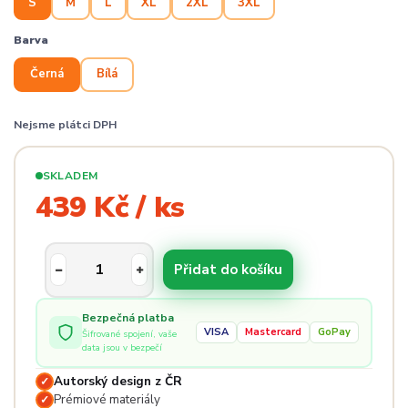
S
M
L
XL
2XL
3XL
Barva
Černá
Bílá
Nejsme plátci DPH
SKLADEM
439 Kč / ks
Přidat do košíku
Bezpečná platba
VISA
Mastercard
GoPay
Šifrované spojení, vaše
data jsou v bezpečí
Autorský design z ČR
✓
Prémiové materiály
✓