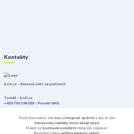
Kontakty
ILUS.cz - Barevný svět na plátnech
Tomáš - ILUS.cz
+420 730 108 020 - Prosím SMS
Jsme většinu času ve výrobě
Používáme cookies, aby
ilus.cz fungoval správně
a aby se vám
info@ilus.cz
zobrazovaly nabídky, které dávají smysl.
Klikem na
Souhlasím pomůžete
eshop dál zlepšovat.
Nastavení cookies
můžete kdykoliv změnit.