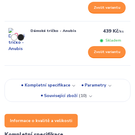
Zvolit variantu
439 Kč
Dámské tričko - Anubis
/
ks
Skladem
Zvolit variantu
Kompletní specifikace
Parametry
Související zboží
10
Informace o kvalitě a velikosti
Kompletní specifikace