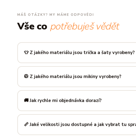
MÁŠ OTÁZKY? MY MÁME ODPOVĚDI
Vše co
potřebuješ vědět
👕 Z jakého materiálu jsou trička a šaty vyrobeny?
Používáme prémiovou 100% bavlnu — měkkou na dotek, pr
zachová tvar i barvu i po desítkách praní. Kvalita, kterou p
🧥 Z jakého materiálu jsou mikiny vyrobeny?
Mikiny šijeme ze směsi
80 % bavlny a 20 % polyesteru
— 
prodyšná kombinace, která si dlouho drží tvar i po opakov
🚚 Jak rychle mi objednávka dorazí?
Mimo sezónu balíme a odesíláme do 3 pracovních dní. Do
poštu trvá obvykle 1–3 pracovní dny — zboží tak můžeš mít
📏 Jaké velikosti jsou dostupné a jak vybrat tu sp