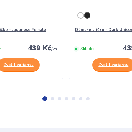
ičko - Japanese Female
Dámské tričko - Dark Unico
439 Kč
43
m
Skladem
/
ks
Zvolit variantu
Zvolit variantu