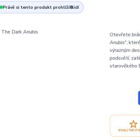
Právě si tento produkt prohlíží
8
lidí
Otevřete brá
Anubis", kter
výrazným desi
podsvětí, zat
starověkého 
KVALITNÍ P