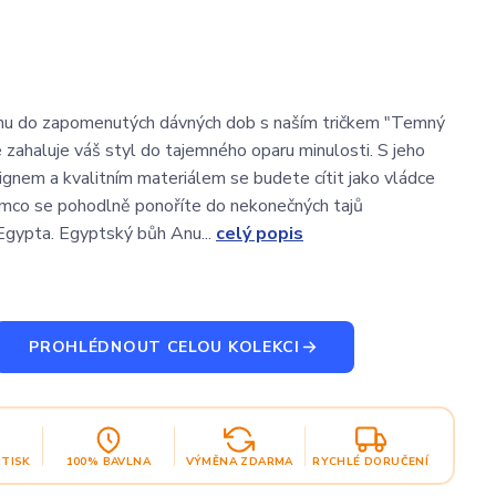
nu do zapomenutých dávných dob s naším tričkem "Temný
é zahaluje váš styl do tajemného oparu minulosti. S jeho
gnem a kvalitním materiálem se budete cítit jako vládce
ímco se pohodlně ponoříte do nekonečných tajů
Egypta. Egyptský bůh Anu...
celý popis
PROHLÉDNOUT CELOU KOLEKCI
OTISK
100% BAVLNA
VÝMĚNA ZDARMA
RYCHLÉ DORUČENÍ