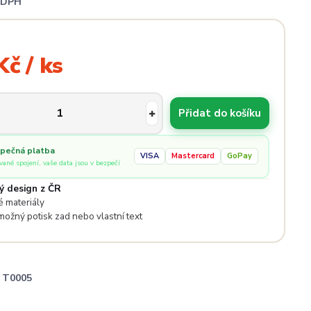
i DPH
Kč / ks
Přidat do košíku
pečná platba
VISA
Mastercard
GoPay
ované spojení, vaše data jsou v bezpečí
ý design z ČR
 materiály
 možný potisk zad nebo vlastní text
T0005