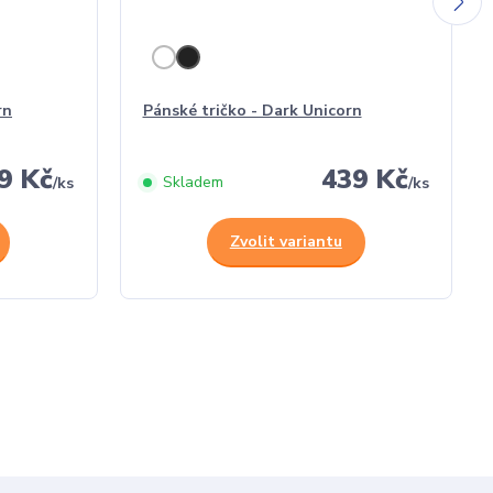
rn
Pánské tričko - Dark Unicorn
9 Kč
439 Kč
Skladem
/
ks
/
ks
Zvolit variantu