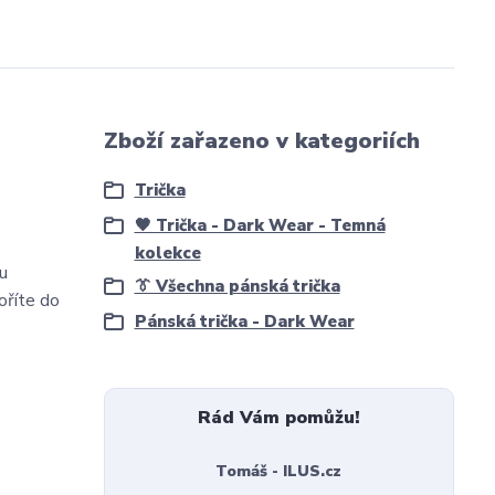
Zboží zařazeno v kategoriích
Trička
🖤 Trička - Dark Wear - Temná
kolekce
u
👔 Všechna pánská trička
oříte do
Pánská trička - Dark Wear
Rád Vám pomůžu!
Tomáš - ILUS.cz