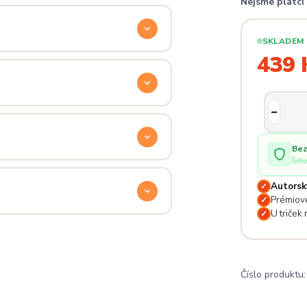
Nejsme plátc
ý. Klikni na
Průvodce velikostmi
e hračka.
SKLADEM
439 
odu. Stačí nás kontaktovat na
— proto se nebojte napsat na
 potěší.
Bez
Šifr
lé pro originální dárky nebo párové
e na detailech.
Autorsk
✓
Prémiové
✓
U triček
✓
a
. Jsi odjinud? Napiš nám — do
Číslo produktu: