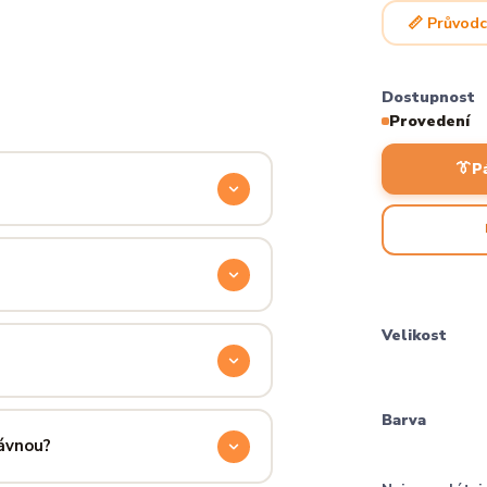
📏 Průvodc
Dostupnost
Provedení
👔
P
odyšnou a odolnou. Produkt si
ocítíš hned při prvním oblečení.
příjemně hřejivá, pevná a zároveň
Velikost
aném praní.
ručení přes PPL, GLS nebo Českou
Barva
 u sebe už za pár dní.
rávnou?