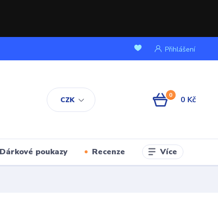
Přihlášení
0
0 Kč
CZK
Více
Dárkové poukazy
Recenze