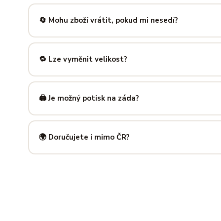
Nabízíme velikosti XS až 5XL, takže si vybere opravdu každ
výše — najdeš tam přesné míry v cm a výběr velikosti bud
🔄 Mohu zboží vrátit, pokud mi nesedí?
Samozřejmě. Máš plných
14 dní na vrácení
bez udání dův
info@ilus.cz
a vše vyřídíme rychle a bez komplikací.
🔁 Lze vyměnit velikost?
Standardně výměnu nenabízíme, ale víme, že se to stane 
info@ilus.cz
. Většinou společně najdeme řešení, které vás
🖨️ Je možný potisk na záda?
Ano! Potisk zad je možný u většiny našich produktů — skvě
kousky. Napiš nám předem na
info@ilus.cz
a domluvíme s
🌍 Doručujete i mimo ČR?
Standardně doručujeme do
České republiky a Slovensk
mnoha dalších zemí doručujeme po předchozí domluvě.