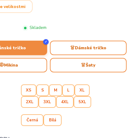
e velikostmi
Skladem
✓
👗
ánské tričko
Dámské tričko
🧥
👗
Mikina
Šaty
XS
S
M
L
XL
2XL
3XL
4XL
5XL
Černá
Bílá