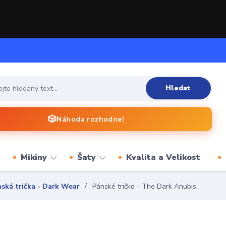
Hledat
🎲
Náhoda rozhodne!
Mikiny
Šaty
Kvalita a Velikost
ská trička - Dark Wear
Pánské tričko - The Dark Anubis