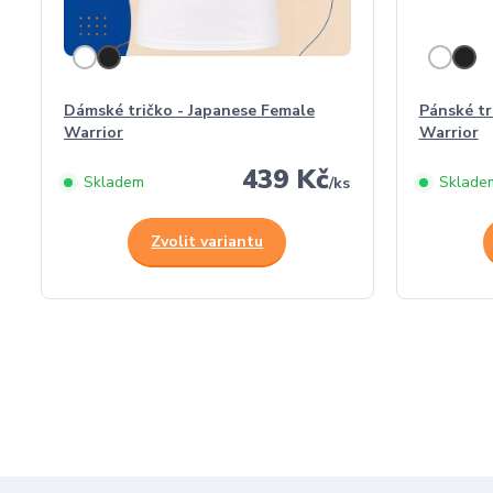
Dámské tričko - Japanese Female
Pánské tr
Warrior
Warrior
439 Kč
Skladem
Sklade
/
ks
Zvolit variantu