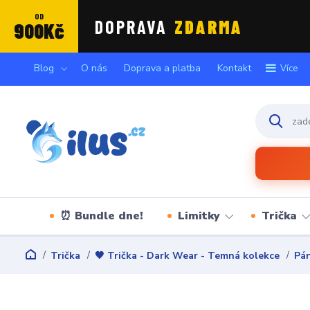
OD
DOPRAVA
ZDARMA
900Kč
Blog
O nás
Doprava a platba
Kontakt
Více
⏰ Bundle dne!
Limitky
Trička
Trička
🖤 Trička - Dark Wear - Temná kolekce
Pán