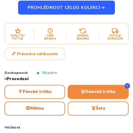
PROHLÉDNOUT CELOU KOLEKCI
KVALITNÍ
100%
VÝMĚNA
RYCHLÉ
POTISK
BAVLNA
ZDARMA
DORUČENÍ
📏 Průvodce velikostmi
Dostupnost
Skladem
Provedení
✓
👔
👗
Pánské tričko
Dámské tričko
🧥
👗
Mikina
Šaty
Velikost