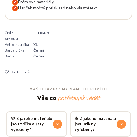
Prémiové materiály
✓
U triček možný potisk zad nebo vlastní text
✓
Číslo
T0004-9
produktu:
Velikost trička:
XL
Barva trička:
Černá
Barva:
Černá
Do oblíbených
MÁŠ OTÁZKY? MY MÁME ODPOVĚDI
Vše co
potřebuješ vědět
👕 Z jakého materiálu
🧥 Z jakého materiálu
jsou trička a šaty
jsou mikiny
vyrobeny?
vyrobeny?