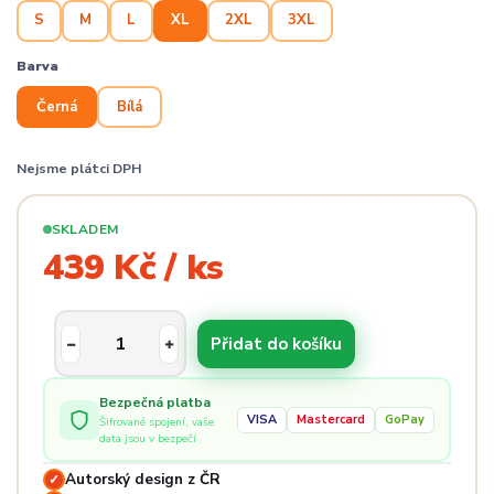
S
M
L
XL
2XL
3XL
Barva
Černá
Bílá
Nejsme plátci DPH
SKLADEM
439 Kč / ks
Přidat do košíku
Bezpečná platba
VISA
Mastercard
GoPay
Šifrované spojení, vaše
data jsou v bezpečí
Autorský design z ČR
✓