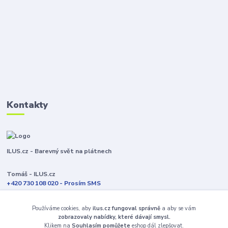
Kontakty
ILUS.cz - Barevný svět na plátnech
Tomáš - ILUS.cz
+420 730 108 020 - Prosím SMS
Jsme většinu času ve výrobě
Používáme cookies, aby
ilus.cz fungoval správně
a aby se vám
info@ilus.cz
zobrazovaly nabídky, které dávají smysl.
Klikem na
Souhlasím pomůžete
eshop dál zlepšovat.