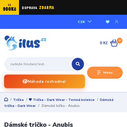
OD
DOPRAVA
ZDARMA
900Kč
CZK
0
0 Kč
Menu
🎲
Náhoda rozhodne!
Trička
🖤 Trička - Dark Wear - Temná kolekce
Dámská
trička - Dark Wear
Dámské tričko - Anubis
Dámské tričko - Anubis