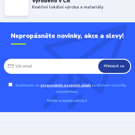
Vyrobeno v ČR
Kvalitní lokální výroba a materiály
Nepropásněte novinky, akce a slevy!
Přihlásit se
Souhlasím se
zpracováním osobních údajů
za účelem rozesílky
newsletteru.
Můžete se kdykoli odhlásit.