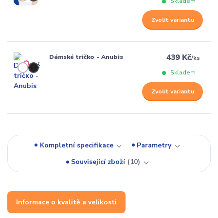
Skladem
Zvolit variantu
439 Kč
Dámské tričko - Anubis
/
ks
Skladem
Zvolit variantu
Kompletní specifikace
Parametry
Související zboží
10
Informace o kvalitě a velikosti