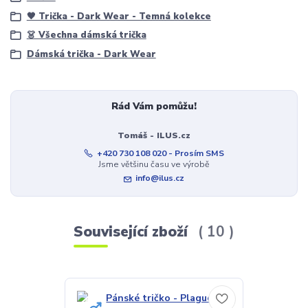
🖤 Trička - Dark Wear - Temná kolekce
👗 Všechna dámská trička
Dámská trička - Dark Wear
Rád Vám pomůžu!
Tomáš - ILUS.cz
+420 730 108 020 - Prosím SMS
Jsme většinu času ve výrobě
info@ilus.cz
Související zboží
10