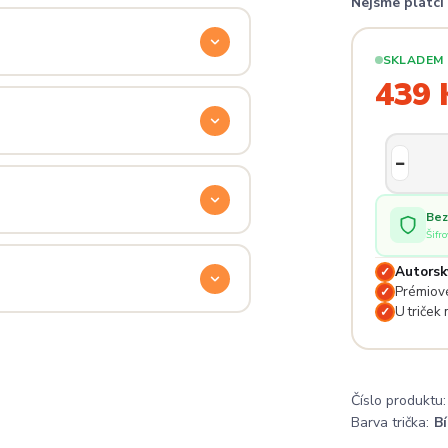
Nejsme plátc
ý. Klikni na
Průvodce velikostmi
e hračka.
SKLADEM
439 
odu. Stačí nás kontaktovat na
— proto se nebojte napsat na
 potěší.
Bez
Šifr
lé pro originální dárky nebo párové
e na detailech.
Autorsk
✓
Prémiové
✓
U triček
✓
a
. Jsi odjinud? Napiš nám — do
Číslo produktu:
Barva trička:
Bí