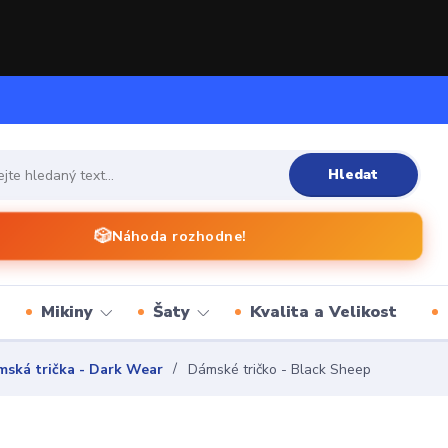
Hledat
🎲
Náhoda rozhodne!
Mikiny
Šaty
Kvalita a Velikost
ská trička - Dark Wear
Dámské tričko - Black Sheep