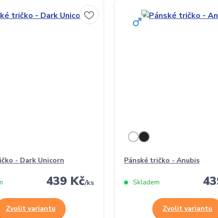
ičko - Dark Unicorn
Pánské tričko - Anubis
439 Kč
43
m
Skladem
/
ks
Zvolit variantu
Zvolit variantu