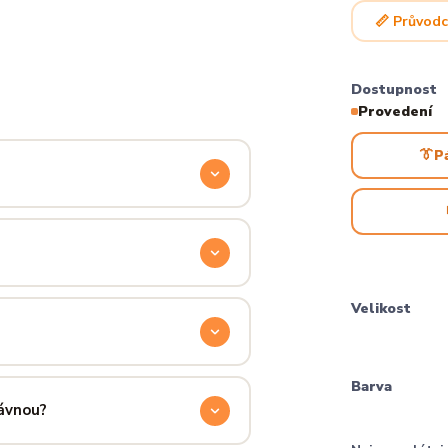
📏 Průvodc
Dostupnost
Provedení
👔
P
odyšnou a odolnou. Produkt si
ocítíš hned při prvním oblečení.
příjemně hřejivá, pevná a zároveň
Velikost
aném praní.
ručení přes PPL, GLS nebo Českou
Barva
 u sebe už za pár dní.
rávnou?