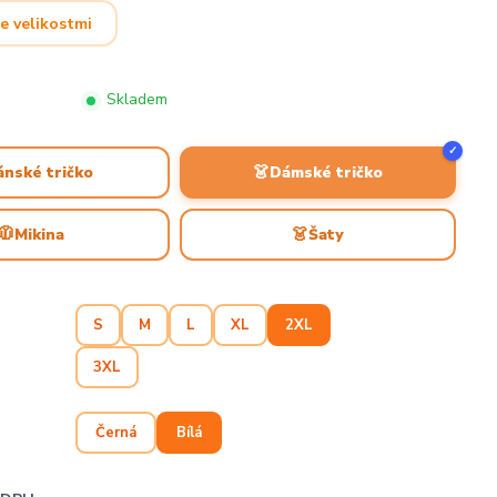
e velikostmi
Skladem
✓
👗
ánské tričko
Dámské tričko
🧥
👗
Mikina
Šaty
S
M
L
XL
2XL
3XL
Černá
Bílá