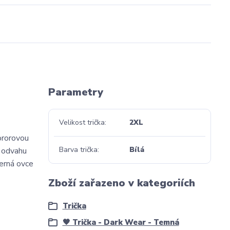
Parametry
Velikost trička
2XL
ororovou
Barva trička
Bílá
u odvahu
Černá ovce
Zboží zařazeno v kategoriích
Trička
🖤 Trička - Dark Wear - Temná