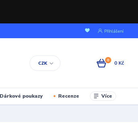
Přihlášení
0
0 Kč
CZK
Více
Dárkové poukazy
Recenze