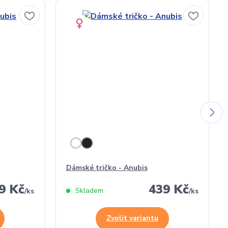
Dámské tričko - Anubis
9 Kč
439 Kč
Skladem
/
ks
/
ks
Zvolit variantu