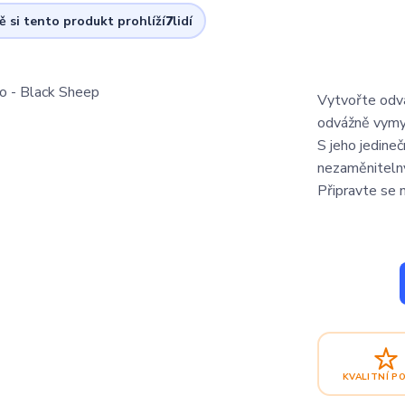
ě si tento produkt prohlíží
7
lidí
Vytvořte odvá
odvážně vymy
S jeho jedine
nezaměnitelný
Připravte se n
KVALITNÍ P