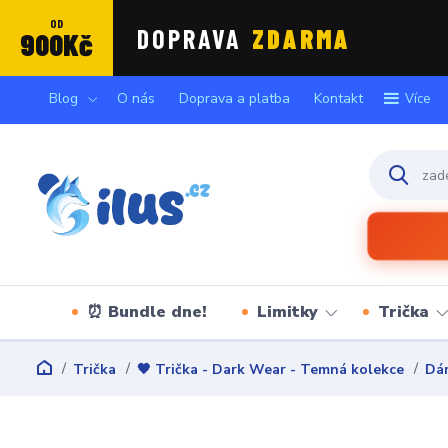
OD
DOPRAVA
ZDARMA
900Kč
Blog
O nás
Doprava a platba
Kontakt
Více
⏰ Bundle dne!
Limitky
Trička
Trička
🖤 Trička - Dark Wear - Temná kolekce
Dám