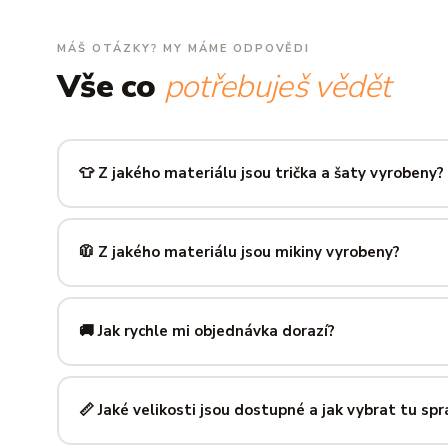
MÁŠ OTÁZKY? MY MÁME ODPOVĚDI
Vše co
potřebuješ vědět
👕 Z jakého materiálu jsou trička a šaty vyrobeny?
Používáme prémiovou 100% bavlnu — měkkou na dotek, pr
zachová tvar i barvu i po desítkách praní. Kvalita, kterou p
🧥 Z jakého materiálu jsou mikiny vyrobeny?
Mikiny šijeme ze směsi
80 % bavlny a 20 % polyesteru
— 
prodyšná kombinace, která si dlouho drží tvar i po opakov
🚚 Jak rychle mi objednávka dorazí?
Mimo sezónu balíme a odesíláme do 3 pracovních dní. Do
poštu trvá obvykle 1–3 pracovní dny — zboží tak můžeš mít
📏 Jaké velikosti jsou dostupné a jak vybrat tu sp