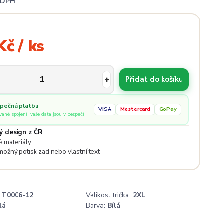
i DPH
Kč / ks
Přidat do košíku
pečná platba
VISA
Mastercard
GoPay
ované spojení, vaše data jsou v bezpečí
ý design z ČR
 materiály
 možný potisk zad nebo vlastní text
T0006-12
Velikost trička:
2XL
lá
Barva:
Bílá