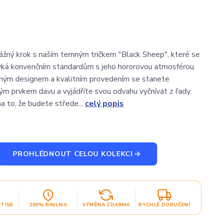
žný krok s naším temným tričkem "Black Sheep", které se
ká konvenčním standardům s jeho hororovou atmosférou.
čným designem a kvalitním provedením se stanete
m prvkem davu a vyjádříte svou odvahu vyčnívat z řady.
a to, že budete střede...
celý popis
PROHLÉDNOUT CELOU KOLEKCI
OTISK
100% BAVLNA
VÝMĚNA ZDARMA
RYCHLÉ DORUČENÍ