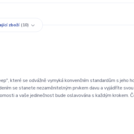
jící zboží
10
eep", které se odvážně vymyká konvenčním standardům s jeho h
edením se stanete nezaměnitelným prvkem davu a vyjádříte svo
ozornosti a vaše jedinečnost bude oslavována s každým krokem. 