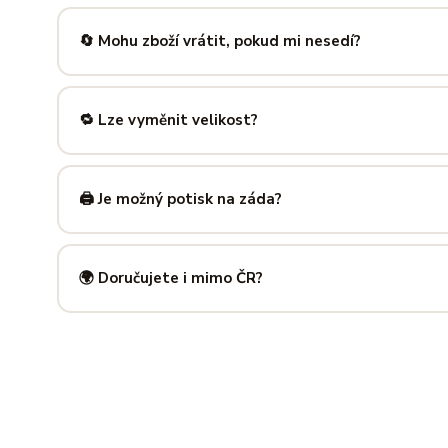
Nabízíme velikosti XS až 5XL, takže si vybere opravdu každ
výše — najdeš tam přesné míry v cm a výběr velikosti bud
🔄 Mohu zboží vrátit, pokud mi nesedí?
Samozřejmě. Máš plných
14 dní na vrácení
bez udání dův
info@ilus.cz
a vše vyřídíme rychle a bez komplikací.
🔁 Lze vyměnit velikost?
Standardně výměnu nenabízíme, ale víme, že se to stane 
info@ilus.cz
. Většinou společně najdeme řešení, které vás
🖨️ Je možný potisk na záda?
Ano! Potisk zad je možný u většiny našich produktů — skvě
kousky. Napiš nám předem na
info@ilus.cz
a domluvíme s
🌍 Doručujete i mimo ČR?
Standardně doručujeme do
České republiky a Slovensk
mnoha dalších zemí doručujeme po předchozí domluvě.