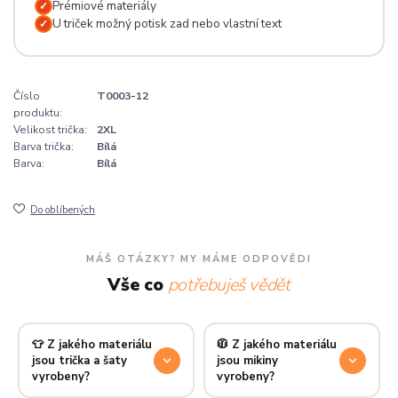
Prémiové materiály
✓
U triček možný potisk zad nebo vlastní text
✓
Číslo
T0003-12
produktu:
Velikost trička:
2XL
Barva trička:
Bílá
Barva:
Bílá
Do oblíbených
MÁŠ OTÁZKY? MY MÁME ODPOVĚDI
Vše co
potřebuješ vědět
👕 Z jakého materiálu
🧥 Z jakého materiálu
jsou trička a šaty
jsou mikiny
vyrobeny?
vyrobeny?