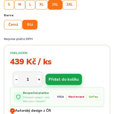
S
M
L
XL
2XL
3XL
Barva
Černá
Bílá
Nejsme plátci DPH
SKLADEM
439 Kč / ks
Přidat do košíku
Bezpečná platba
VISA
Mastercard
GoPay
Šifrované spojení, vaše
data jsou v bezpečí
Autorský design z ČR
✓