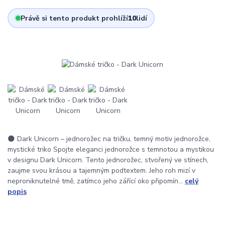
Právě si tento produkt prohlíží
10
lidí
🌑 Dark Unicorn – jednorožec na tričku, temný motiv jednorožce,
mystické triko Spojte eleganci jednorožce s temnotou a mystikou
v designu Dark Unicorn. Tento jednorožec, stvořený ve stínech,
zaujme svou krásou a tajemným podtextem. Jeho roh mizí v
neproniknutelné tmě, zatímco jeho zářící oko připomín...
celý
popis