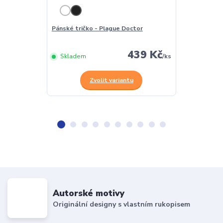
Pánské tričko - Plague Doctor
Dámské tričko
439 Kč
Skladem
/
ks
Skladem
Zvolit variantu
Z
Autorské motivy
Originální designy s vlastním rukopisem