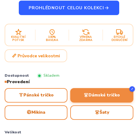
PROHLÉDNOUT CELOU KOLEKCI
KVALITNÍ
100%
VÝMĚNA
RYCHLÉ
POTISK
BAVLNA
ZDARMA
DORUČENÍ
📏 Průvodce velikostmi
Dostupnost
Skladem
Provedení
✓
👔
👗
Pánské tričko
Dámské tričko
🧥
👗
Mikina
Šaty
Velikost