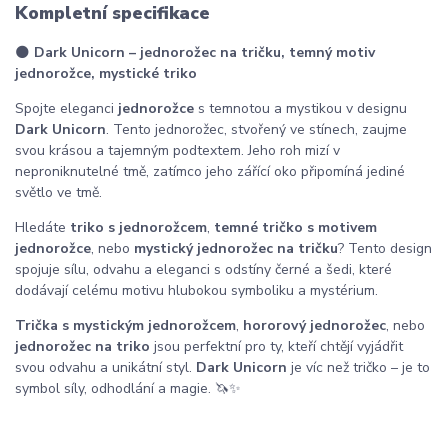
Kompletní specifikace
🌑
Dark Unicorn – jednorožec na tričku, temný motiv
jednorožce, mystické triko
Spojte eleganci
jednorožce
s temnotou a mystikou v designu
Dark Unicorn
. Tento jednorožec, stvořený ve stínech, zaujme
svou krásou a tajemným podtextem. Jeho roh mizí v
neproniknutelné tmě, zatímco jeho zářící oko připomíná jediné
světlo ve tmě.
Hledáte
triko s jednorožcem
,
temné tričko s motivem
jednorožce
, nebo
mystický jednorožec na tričku
? Tento design
spojuje sílu, odvahu a eleganci s odstíny černé a šedi, které
dodávají celému motivu hlubokou symboliku a mystérium.
Trička s mystickým jednorožcem
,
hororový jednorožec
, nebo
jednorožec na triko
jsou perfektní pro ty, kteří chtějí vyjádřit
svou odvahu a unikátní styl.
Dark Unicorn
je víc než tričko – je to
symbol síly, odhodlání a magie. 🦄✨