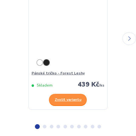
Pánské tričko - Forest Leshy
Dámské tričko
439 Kč
Skladem
/
ks
Skladem
Zvolit variantu
Z