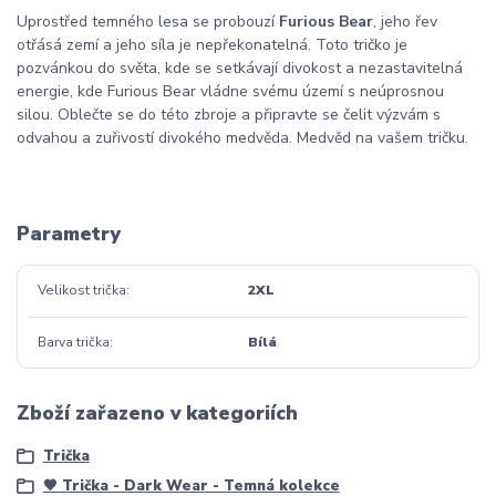
Uprostřed temného lesa se probouzí
Furious Bear
, jeho řev
otřásá zemí a jeho síla je nepřekonatelná. Toto tričko je
pozvánkou do světa, kde se setkávají divokost a nezastavitelná
energie, kde Furious Bear vládne svému území s neúprosnou
silou. Oblečte se do této zbroje a připravte se čelit výzvám s
odvahou a zuřivostí divokého medvěda. Medvěd na vašem tričku.
Parametry
Velikost trička
2XL
Barva trička
Bílá
Zboží zařazeno v kategoriích
Trička
🖤 Trička - Dark Wear - Temná kolekce