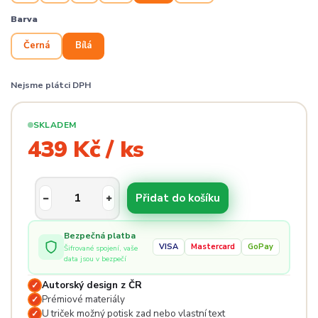
Barva
Černá
Bílá
Nejsme plátci DPH
SKLADEM
439 Kč / ks
Přidat do košíku
Bezpečná platba
VISA
Mastercard
GoPay
Šifrované spojení, vaše
data jsou v bezpečí
Autorský design z ČR
✓
Prémiové materiály
✓
U triček možný potisk zad nebo vlastní text
✓