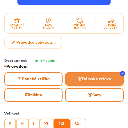
KVALITNÍ
100%
VÝMĚNA
RYCHLÉ
POTISK
BAVLNA
ZDARMA
DORUČENÍ
📏 Průvodce velikostmi
Dostupnost
Skladem
Provedení
✓
👔
👗
Pánské tričko
Dámské tričko
🧥
👗
Mikina
Šaty
Velikost
S
M
L
XL
2XL
3XL