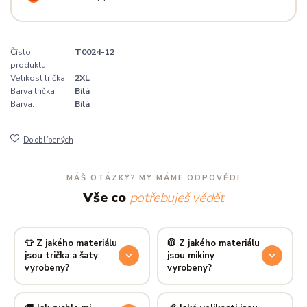
Číslo
T0024-12
produktu:
Velikost trička:
2XL
Barva trička:
Bílá
Barva:
Bílá
Do oblíbených
MÁŠ OTÁZKY? MY MÁME ODPOVĚDI
Vše co
potřebuješ vědět
👕 Z jakého materiálu
🧥 Z jakého materiálu
jsou trička a šaty
jsou mikiny
vyrobeny?
vyrobeny?
Používáme prémiovou 100%
Mikiny šijeme ze směsi
80 %
bavlnu — měkkou na dotek,
bavlny a 20 % polyesteru
—