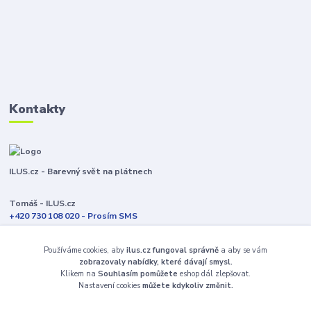
Kontakty
ILUS.cz - Barevný svět na plátnech
Tomáš - ILUS.cz
+420 730 108 020 - Prosím SMS
Jsme většinu času ve výrobě
Používáme cookies, aby
ilus.cz fungoval správně
a aby se vám
info@ilus.cz
zobrazovaly nabídky, které dávají smysl.
Klikem na
Souhlasím pomůžete
eshop dál zlepšovat.
Nastavení cookies
můžete kdykoliv změnit.