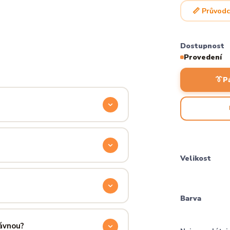
📏 Průvodc
Dostupnost
Provedení
👔
P
odyšnou a odolnou. Produkt si
ocítíš hned při prvním oblečení.
Velikost
příjemně hřejivá, pevná a zároveň
aném praní.
Barva
ručení přes PPL, GLS nebo Českou
 u sebe už za pár dní.
rávnou?