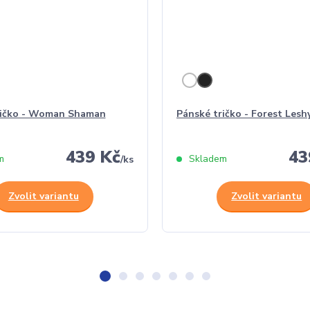
ričko - Woman Shaman
Pánské tričko - Forest Lesh
439 Kč
43
m
Skladem
/
ks
Zvolit variantu
Zvolit variantu