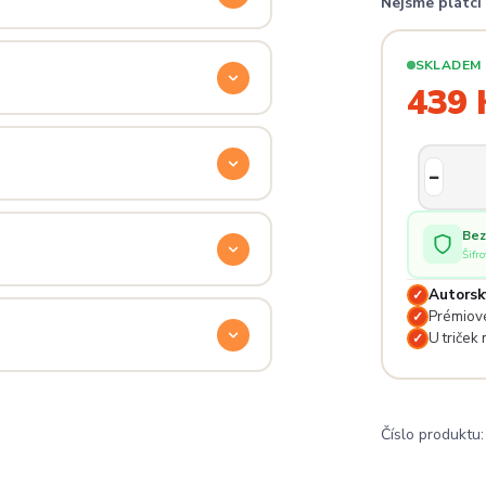
Nejsme plátc
ý. Klikni na
Průvodce velikostmi
e hračka.
SKLADEM
439 
odu. Stačí nás kontaktovat na
— proto se nebojte napsat na
 potěší.
Bez
Šifr
Autorsk
✓
lé pro originální dárky nebo párové
Prémiové
✓
e na detailech.
U triček
✓
a
. Jsi odjinud? Napiš nám — do
Číslo produktu: