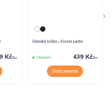
y
Dámské tričko - Forest Leshy
9 Kč
439 Kč
Skladem
/
ks
/
ks
Zvolit variantu