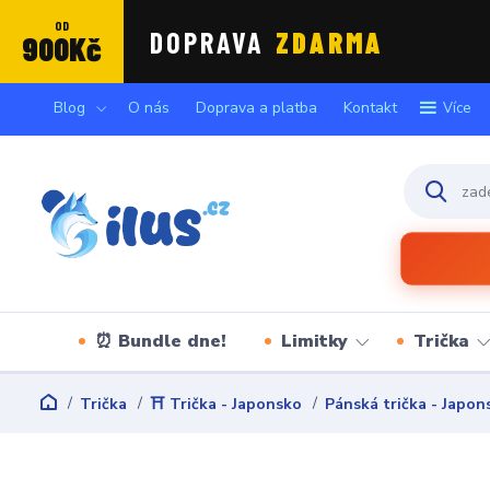
OD
DOPRAVA
ZDARMA
900Kč
Blog
O nás
Doprava a platba
Kontakt
Více
⏰ Bundle dne!
Limitky
Trička
Trička
⛩️ Trička - Japonsko
Pánská trička - Japon