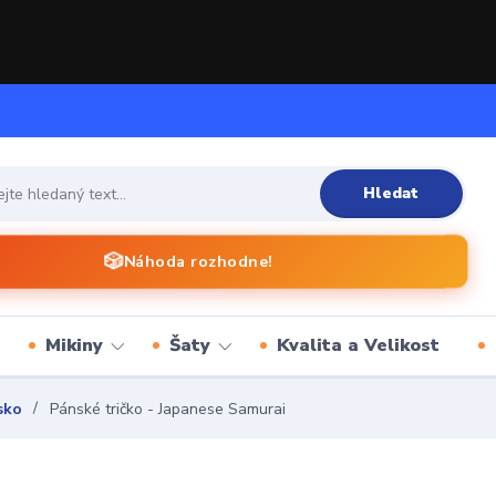
Hledat
🎲
Náhoda rozhodne!
Mikiny
Šaty
Kvalita a Velikost
sko
Pánské tričko - Japanese Samurai