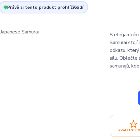
Právě si tento produkt prohlíží
6
lidí
S elegantním
Samurai stojí 
odkazu, který
sílu. Oblečte 
samurajů, kde 
KVALITNÍ P