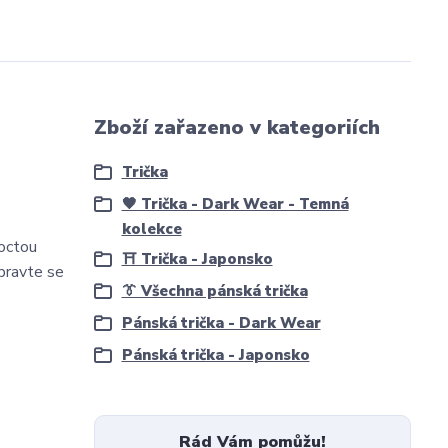
Zboží zařazeno v kategoriích
Trička
🖤 Trička - Dark Wear - Temná
kolekce
poctou
⛩️ Trička - Japonsko
ipravte se
👔 Všechna pánská trička
Pánská trička - Dark Wear
Pánská trička - Japonsko
Rád Vám pomůžu!