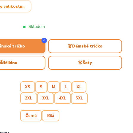
e velikostmi
Skladem
✓
👗
ánské tričko
Dámské tričko
🧥
👗
Mikina
Šaty
XS
S
M
L
XL
2XL
3XL
4XL
5XL
Černá
Bílá