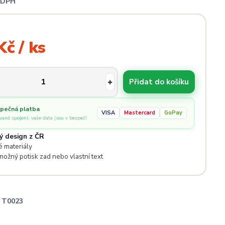
i DPH
Kč / ks
Přidat do košíku
pečná platba
VISA
Mastercard
GoPay
ované spojení, vaše data jsou v bezpečí
ý design z ČR
 materiály
 možný potisk zad nebo vlastní text
T0023