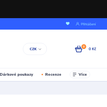
Přihlášení
0
0 Kč
CZK
Více
Dárkové poukazy
Recenze