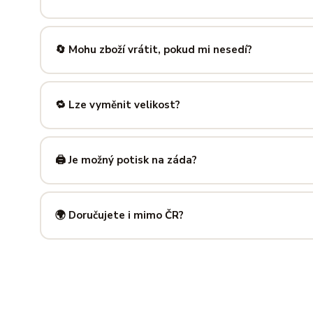
Nabízíme velikosti XS až 5XL, takže si vybere opravdu každ
výše — najdeš tam přesné míry v cm a výběr velikosti bud
🔄 Mohu zboží vrátit, pokud mi nesedí?
Samozřejmě. Máš plných
14 dní na vrácení
bez udání dův
info@ilus.cz
a vše vyřídíme rychle a bez komplikací.
🔁 Lze vyměnit velikost?
Standardně výměnu nenabízíme, ale víme, že se to stane 
info@ilus.cz
. Většinou společně najdeme řešení, které vás
🖨️ Je možný potisk na záda?
Ano! Potisk zad je možný u většiny našich produktů — skvě
kousky. Napiš nám předem na
info@ilus.cz
a domluvíme s
🌍 Doručujete i mimo ČR?
Standardně doručujeme do
České republiky a Slovensk
mnoha dalších zemí doručujeme po předchozí domluvě.