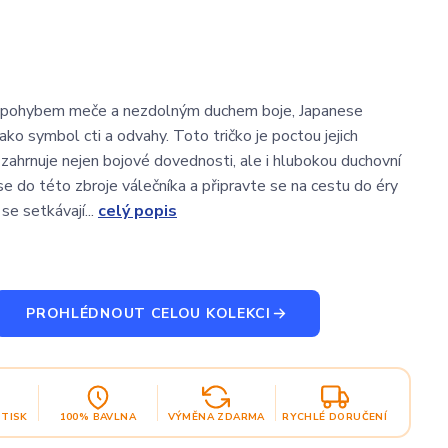
 pohybem meče a nezdolným duchem boje, Japanese
jako symbol cti a odvahy. Toto tričko je poctou jejich
 zahrnuje nejen bojové dovednosti, ale i hlubokou duchovní
se do této zbroje válečníka a připravte se na cestu do éry
se setkávají...
celý popis
PROHLÉDNOUT CELOU KOLEKCI
OTISK
100% BAVLNA
VÝMĚNA ZDARMA
RYCHLÉ DORUČENÍ