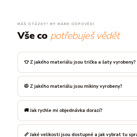
MÁŠ OTÁZKY? MY MÁME ODPOVĚDI
Vše co
potřebuješ vědět
👕 Z jakého materiálu jsou trička a šaty vyrobeny?
Používáme prémiovou 100% bavlnu — měkkou na dotek, pr
zachová tvar i barvu i po desítkách praní. Kvalita, kterou p
🧥 Z jakého materiálu jsou mikiny vyrobeny?
Mikiny šijeme ze směsi
80 % bavlny a 20 % polyesteru
— 
prodyšná kombinace, která si dlouho drží tvar i po opakov
🚚 Jak rychle mi objednávka dorazí?
Mimo sezónu balíme a odesíláme do 3 pracovních dní. Do
poštu trvá obvykle 1–3 pracovní dny — zboží tak můžeš mít
📏 Jaké velikosti jsou dostupné a jak vybrat tu sp