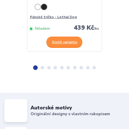
Pánské tričko - Lethal Dog
Dámské tričko
439 Kč
Skladem
/
ks
Skladem
Zvolit variantu
Z
Autorské motivy
Originální designy s vlastním rukopisem