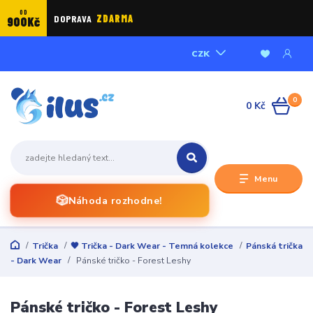
OD
DOPRAVA
ZDARMA
900Kč
CZK
0
0 Kč
Menu
🎲
Náhoda rozhodne!
Trička
🖤 Trička - Dark Wear - Temná kolekce
Pánská trička
- Dark Wear
Pánské tričko - Forest Leshy
Pánské tričko - Forest Leshy