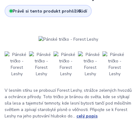
Právě si tento produkt prohlíží
6
lidí
V lesním stínu se probouzí Forest Leshy, strážce zelených hvozdů
a ochránce přírody. Toto tričko je bránou do světa, kde se stýkají
síla lesa a tajemství temnoty, kde lesní bytosti tančí pod měsíčním
světlem a zpívají starobylé písně o věčnosti. Připojte se k Forest
Leshy na jeho putování hluboko do...
celý popis