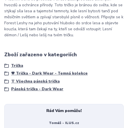
hvozdů a ochránce přírody. Toto tričko je bránou do světa, kde se
stýkají síla lesa a tajemství temnoty, kde lesní bytosti tančí pod
měsíčním světlem a zpívají starobylé písně o věčnosti. Připojte se k
Forest Leshy na jeho putování hluboko do srdce lesa a objevte
kouzla, která tam čekají na ty, kteří se odváží vstoupit. Lesní
démon / Lešij nebo lešíj na tvém tričku.
Zboží zařazeno v kategoriích
Trička
🖤 Trička - Dark Wear - Temná kolekce
👔 Všechna pánská trička
Pánská trička - Dark Wear
Rád Vám pomůžu!
Tomáš - ILUS.cz