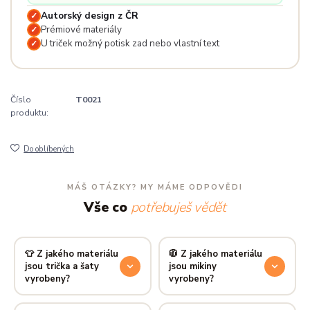
Autorský design z ČR
✓
Prémiové materiály
✓
U triček možný potisk zad nebo vlastní text
✓
Číslo
T0021
produktu:
Do oblíbených
MÁŠ OTÁZKY? MY MÁME ODPOVĚDI
Vše co
potřebuješ vědět
👕 Z jakého materiálu
🧥 Z jakého materiálu
jsou trička a šaty
jsou mikiny
vyrobeny?
vyrobeny?
Používáme prémiovou 100%
Mikiny šijeme ze směsi
80 %