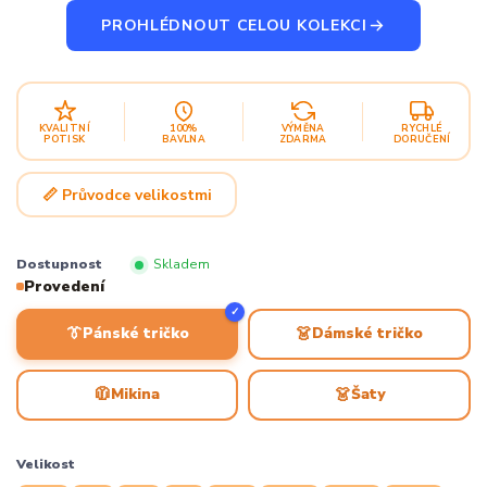
PROHLÉDNOUT CELOU KOLEKCI
KVALITNÍ
100%
VÝMĚNA
RYCHLÉ
POTISK
BAVLNA
ZDARMA
DORUČENÍ
📏 Průvodce velikostmi
Dostupnost
Skladem
Provedení
✓
👔
👗
Pánské tričko
Dámské tričko
🧥
👗
Mikina
Šaty
Velikost