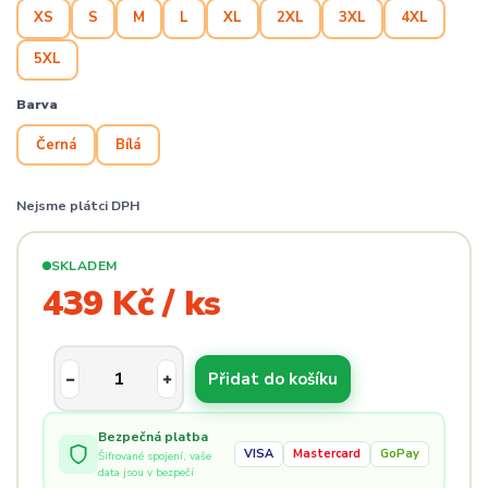
XS
S
M
L
XL
2XL
3XL
4XL
5XL
Barva
Černá
Bílá
Nejsme plátci DPH
SKLADEM
439 Kč / ks
Přidat do košíku
Bezpečná platba
VISA
Mastercard
GoPay
Šifrované spojení, vaše
data jsou v bezpečí