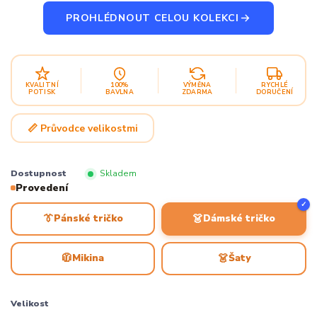
PROHLÉDNOUT CELOU KOLEKCI
KVALITNÍ
100%
VÝMĚNA
RYCHLÉ
POTISK
BAVLNA
ZDARMA
DORUČENÍ
📏 Průvodce velikostmi
Dostupnost
Skladem
Provedení
✓
👔
👗
Pánské tričko
Dámské tričko
🧥
👗
Mikina
Šaty
Velikost