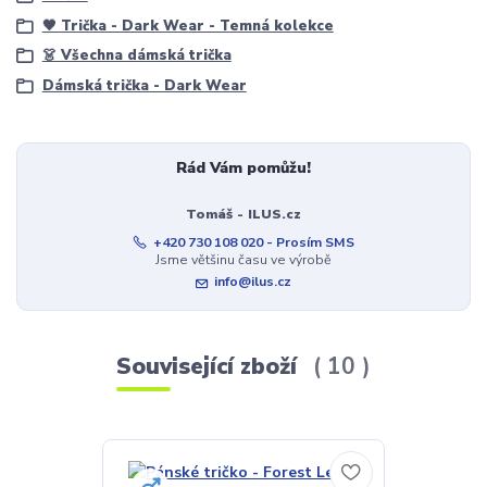
🖤 Trička - Dark Wear - Temná kolekce
👗 Všechna dámská trička
Dámská trička - Dark Wear
Rád Vám pomůžu!
Tomáš - ILUS.cz
+420 730 108 020 - Prosím SMS
Jsme většinu času ve výrobě
info@ilus.cz
Související zboží
10