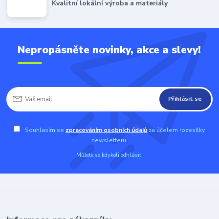
Kvalitní lokální výroba a materiály
Nepropásněte novinky, akce a slevy!
Přihlásit se
Souhlasím se
zpracováním osobních údajů
za účelem rozesílky
newsletteru.
Můžete se kdykoli odhlásit.