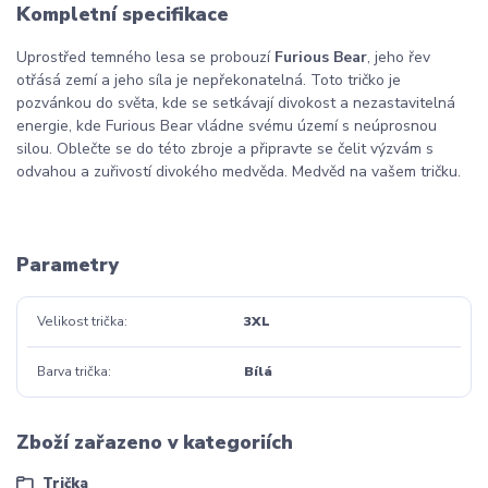
Kompletní specifikace
Uprostřed temného lesa se probouzí
Furious Bear
, jeho řev
otřásá zemí a jeho síla je nepřekonatelná. Toto tričko je
pozvánkou do světa, kde se setkávají divokost a nezastavitelná
energie, kde Furious Bear vládne svému území s neúprosnou
silou. Oblečte se do této zbroje a připravte se čelit výzvám s
odvahou a zuřivostí divokého medvěda. Medvěd na vašem tričku.
Parametry
Velikost trička
3XL
Barva trička
Bílá
Zboží zařazeno v kategoriích
Trička