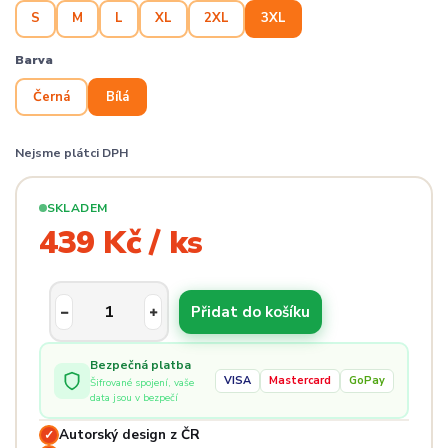
S
M
L
XL
2XL
3XL
Barva
Černá
Bílá
Nejsme plátci DPH
SKLADEM
439 Kč / ks
Přidat do košíku
Bezpečná platba
VISA
Mastercard
GoPay
Šifrované spojení, vaše
data jsou v bezpečí
Autorský design z ČR
✓