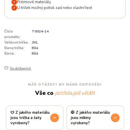
Prémiové materiály
✓
U triček možný potisk zad nebo vlastní text
✓
Číslo
T0024-14
produktu:
Velikost trička:
3XL
Barva trička:
Bílá
Barva:
Bílá
Do oblíbených
MÁŠ OTÁZKY? MY MÁME ODPOVĚDI
Vše co
potřebuješ vědět
👕 Z jakého materiálu
🧥 Z jakého materiálu
jsou trička a šaty
jsou mikiny
vyrobeny?
vyrobeny?