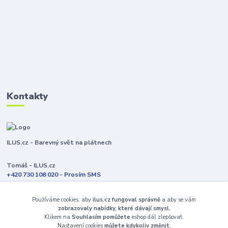
Kontakty
ILUS.cz - Barevný svět na plátnech
Tomáš - ILUS.cz
+420 730 108 020 - Prosím SMS
Jsme většinu času ve výrobě
Používáme cookies, aby
ilus.cz fungoval správně
a aby se vám
info@ilus.cz
zobrazovaly nabídky, které dávají smysl.
Klikem na
Souhlasím pomůžete
eshop dál zlepšovat.
Nastavení cookies
můžete kdykoliv změnit.